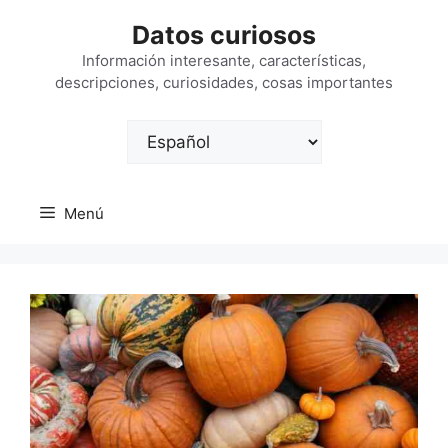
Saltar
Datos curiosos
al
contenido
Información interesante, características,
descripciones, curiosidades, cosas importantes
Elegir
un
idioma
Menú