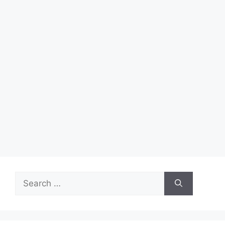
Search
for: