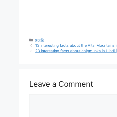
Categories
प्रकृति
13 interesting facts about the Altai Mountains in Hin
23 interesting facts about chipmunks in Hindi | चिपम
Leave a Comment
Comment