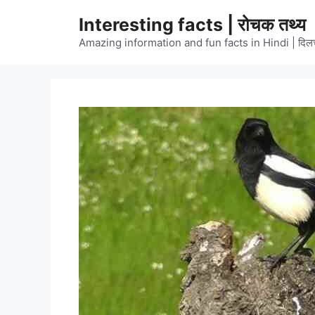
Skip
Interesting facts | रोचक तथ्य
to
content
Amazing information and fun facts in Hindi | दिलचस्