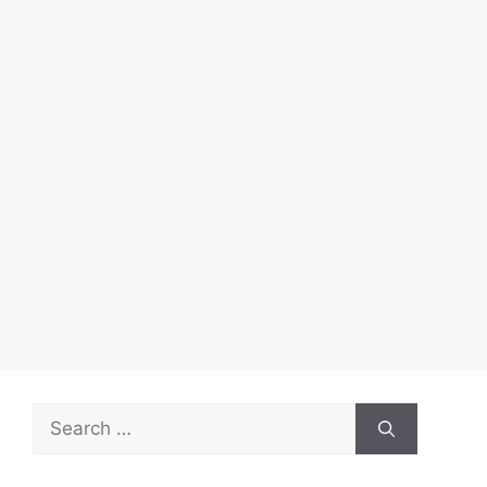
Search
for: