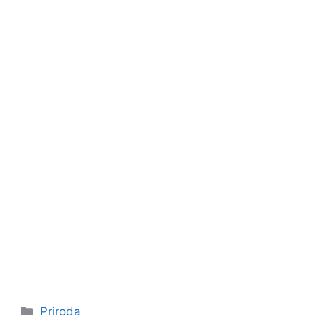
Kategorije
Priroda