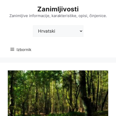
Preskoči
Zanimljivosti
na
sadržaj
Zanimljive informacije, karakteristike, opisi, činjenice.
Odaberite
jezik
Izbornik