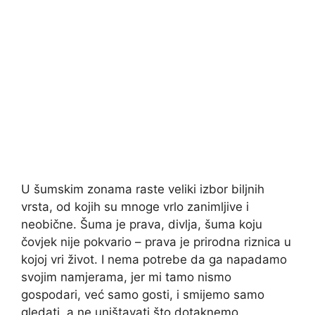
U šumskim zonama raste veliki izbor biljnih
vrsta, od kojih su mnoge vrlo zanimljive i
neobične. Šuma je prava, divlja, šuma koju
čovjek nije pokvario – prava je prirodna riznica u
kojoj vri život. I nema potrebe da ga napadamo
svojim namjerama, jer mi tamo nismo
gospodari, već samo gosti, i smijemo samo
gledati, a ne uništavati što dotaknemo.