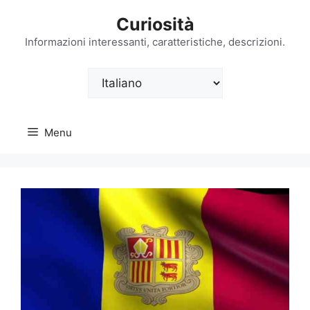
Vai
Curiosità
al
contenuto
Informazioni interessanti, caratteristiche, descrizioni.
Scegli
una
lingua
Menu