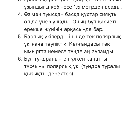
ұзындығы көбінесе 1,5 метрден асады.
Өзімен туысқан басқа құстар сияқты
ол да үнсіз ұшады. Оның бұл қасиеті
ерекше жүнінің арқасында бар.
Барлық үкілердің ішінде тек полярлық
үкі ғана тәуліктік. Қалғандары тек
ымыртта немесе түнде аң аулайды.
Бұл тундраның ең үлкен қанатты
тұрғыны полярлық үкі (тундра туралы
қызықты деректер).