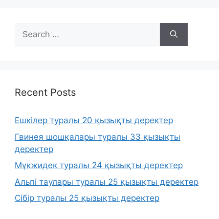
Search
for:
Recent Posts
Ешкілер туралы 20 қызықты деректер
Гвинея шошқалары туралы 33 қызықты
деректер
Мүкжидек туралы 24 қызықты деректер
Альпі таулары туралы 25 қызықты деректер
Сібір туралы 25 қызықты деректер