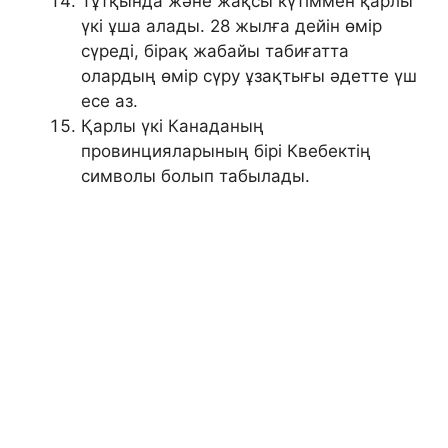
Тұтқында және жақсы күтіммен қарлы
үкі ұша алады. 28 жылға дейін өмір
сүреді, бірақ жабайы табиғатта
олардың өмір сүру ұзақтығы әдетте үш
есе аз.
Қарлы үкі Канаданың
провинцияларының бірі Квебектің
символы болып табылады.