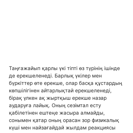
Таңғажайып қарлы үкі тіпті өз түрінің ішінде
де ерекшеленеді. Барлық үкілер мен
бүркіттер өте ерекше, олар басқа құстардың
көпшілігінен айтарлықтай ерекшеленеді,
бірақ үлкен ақ жыртқыш ерекше назар
аударуға лайық. Оның сезімтал есту
қабілетінен ештеңе жасыра алмайды,
сонымен қатар оның орасан зор физикалық
күші мен найзағайдай жылдам реакциясы