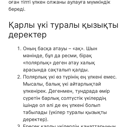
оған тіпті үлкен олжаны аулауға мүмкіндік
береді.
Қарлы үкі туралы қызықты
деректер
Оның басқа атауы – «ақ». Шын
мәнінде, бұл да ресми, бірақ
«полярлық» деген атау халық
арасында сақталып қалды.
Полярлық үкі өз түрінің ең үлкені емес.
Мысалы, балық үкі айтарлықтай
үлкенірек. Дегенмен, тундрада өмір
сүретін барлық солтүстік үкілердің
ішінде ол әлі де ең үлкені болып
табылады (үкілер туралы қызықты
деректер).
Ересек қарлы үкілердің қанаттарының