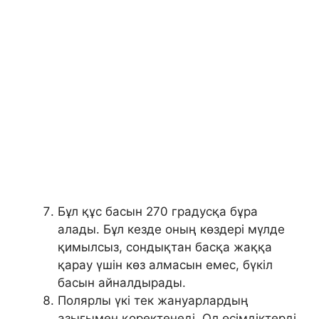
Бұл құс басын 270 градусқа бұра
алады. Бұл кезде оның көздері мүлде
қимылсыз, сондықтан басқа жаққа
қарау үшін көз алмасын емес, бүкіл
басын айналдырады.
Полярлы үкі тек жануарлардың
азығымен қоректенеді. Ол өсімдіктерді