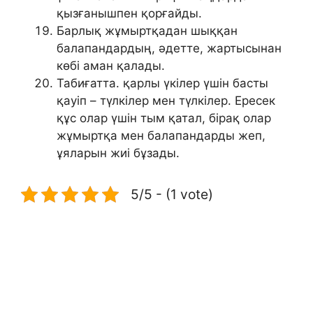
қызғанышпен қорғайды.
Барлық жұмыртқадан шыққан
балапандардың, әдетте, жартысынан
көбі аман қалады.
Табиғатта. қарлы үкілер үшін басты
қауіп – түлкілер мен түлкілер. Ересек
құс олар үшін тым қатал, бірақ олар
жұмыртқа мен балапандарды жеп,
ұяларын жиі бұзады.
5/5 - (1 vote)