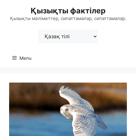
Skip
Қызықты фактілер
to
content
Қызықты мәліметтер, сипаттамалар, сипаттамалар.
Choose
a
language
Menu