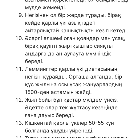
мүлде жемейді.
Негізінен ол бір жерде тұрады, бірақ
кейде қарлы үкі азық іздеп
айтарлықтай қашықтықты кезіп кетеді.
Әсерлі өлшемі оған қояндар мен ұсақ,
бірақ қауіпті жыртқыштар сияқты
аңдарға да аң аулауға мүмкіндік
береді.
Леммингтер қарлы үкі диетасының
негізін құрайды. Орташа алғанда, бір
құс жылына осы ұсақ жануарлардың
1500-ден астамын жейді.
Жыл бойы бұл құстар мүлдем үнсіз.
Әдетте олар тек жұптасу кезеңінде
ғана дауыс береді.
Кішкентай қарлы үкілер 50-55 күн
болғанда ұшуды үйренеді.