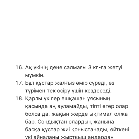
Ақ үкінің дене салмағы 3 кг-ға жетуі
мүмкін.
Бұл құстар жалғыз өмір сүреді, өз
түрімен тек өсіру үшін кездеседі.
Қарлы үкілер ешқашан ұясының
қасында аң ауламайды, тіпті егер олар
болса да. жақын жерде ықтимал олжа
бар. Сондықтан олардың жанына
басқа құстар жиі қоныстанады, өйткені
үкі айналаны жыртқыш аңдардан