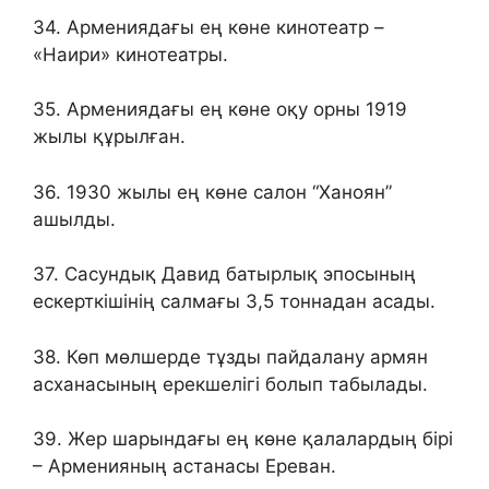
34. Армениядағы ең көне кинотеатр –
«Наири» кинотеатры.
35. Армениядағы ең көне оқу орны 1919
жылы құрылған.
36. 1930 жылы ең көне салон “Ханоян”
ашылды.
37. Сасундық Давид батырлық эпосының
ескерткішінің салмағы 3,5 тоннадан асады.
38. Көп мөлшерде тұзды пайдалану армян
асханасының ерекшелігі болып табылады.
39. Жер шарындағы ең көне қалалардың бірі
– Арменияның астанасы Ереван.