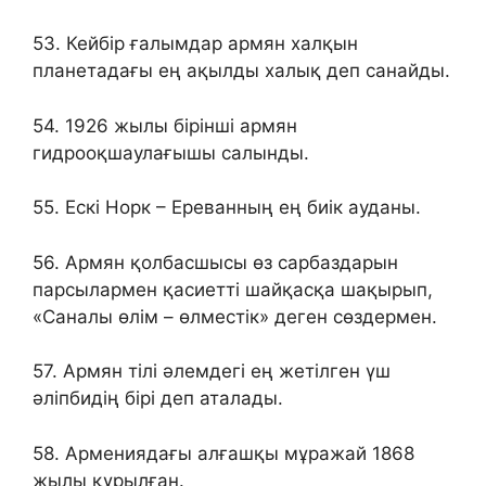
53. Кейбір ғалымдар армян халқын
планетадағы ең ақылды халық деп санайды.
54. 1926 жылы бірінші армян
гидрооқшаулағышы салынды.
55. Ескі Норк – Ереванның ең биік ауданы.
56. Армян қолбасшысы өз сарбаздарын
парсылармен қасиетті шайқасқа шақырып,
«Саналы өлім – өлместік» деген сөздермен.
57. Армян тілі әлемдегі ең жетілген үш
әліпбидің бірі деп аталады.
58. Армениядағы алғашқы мұражай 1868
жылы құрылған.