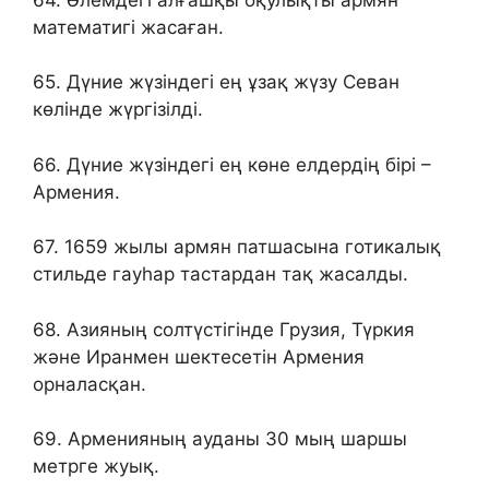
математигі жасаған.
65. Дүние жүзіндегі ең ұзақ жүзу Севан
көлінде жүргізілді.
66. Дүние жүзіндегі ең көне елдердің бірі –
Армения.
67. 1659 жылы армян патшасына готикалық
стильде гауһар тастардан тақ жасалды.
68. Азияның солтүстігінде Грузия, Түркия
және Иранмен шектесетін Армения
орналасқан.
69. Арменияның ауданы 30 мың шаршы
метрге жуық.