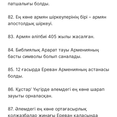
патшалығы болды.
82. Ең көне армян шіркеулерінің бірі – армян
апостолдық шіркеуі.
83. Армян әліпбиі 405 жылы жасалған.
84. Библиялық Арарат тауы Арменияның
басты символы болып саналады.
85. 12 ғасырда Ереван Арменияның астанасы
болды.
86. Құстар’ Үңгірде әлемдегі ең көне шарап
зауыты орналасқан.
87. Әлемдегі ең көне ортағасырлық
қолжазбалар жинағы Ереван қаласында