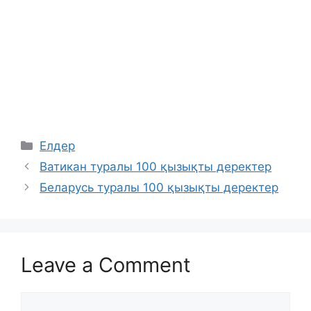
Categories
Елдер
Ватикан туралы 100 қызықты деректер
Беларусь туралы 100 қызықты деректер
Leave a Comment
Comment