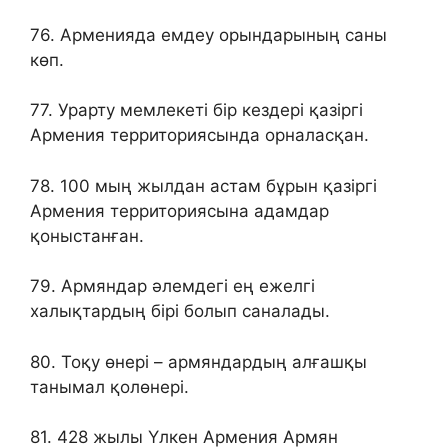
76. Арменияда емдеу орындарының саны
көп.
77. Урарту мемлекеті бір кездері қазіргі
Армения территориясында орналасқан.
78. 100 мың жылдан астам бұрын қазіргі
Армения территориясына адамдар
қоныстанған.
79. Армяндар әлемдегі ең ежелгі
халықтардың бірі болып саналады.
80. Тоқу өнері – армяндардың алғашқы
танымал қолөнері.
81. 428 жылы Үлкен Армения Армян