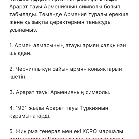
Арарат тауы Арменияның символы болып
табылады. Төменде Армения туралы ерекше
және қызықты деректермен танысуды
ұсынамыз.
1. Армян алмасының атауы армян халқынан
шыққан.
2. Черчилль күн сайын армян коньяктарын
ішетін.
3. Арарат тауы Арменияның символы.
4. 1921 жылы Арарат тауы Түркияның
құрамына кірді.
5. Жиырма генерал мен екі КСРО маршалы