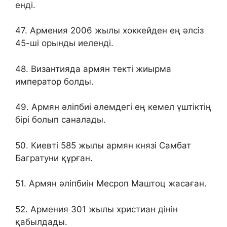
енді.
47. Армения 2006 жылы хоккейден ең әлсіз
45-ші орынды иеленді.
48. Византияда армян текті жиырма
император болды.
49. Армян әліпбиі әлемдегі ең кемел үштіктің
бірі болып саналады.
50. Киевті 585 жылы армян князі Самбат
Багратуни құрған.
51. Армян әліпбиін Месроп Маштоц жасаған.
52. Армения 301 жылы христиан дінін
қабылдады.