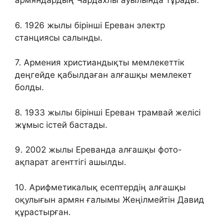
армяндардың Чардахлы ауылында тұрады.
6. 1926 жылы бірінші Ереван электр
станциясы салынды.
7. Армения христиандықты мемлекеттік
деңгейде қабылдаған алғашқы мемлекет
болды.
8. 1933 жылы бірінші Ереван трамвай желісі
жұмыс істей бастады.
9. 2002 жылы Ереванда алғашқы фото-
ақпарат агенттігі ашылды.
10. Арифметикалық есептердің алғашқы
оқулығын армян ғалымы Жеңілмейтін Давид
құрастырған.