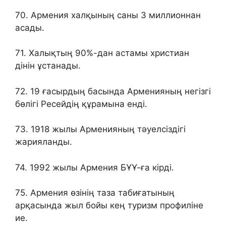
70. Армения халқының саны 3 миллионнан
асады.
71. Халықтың 90%-дан астамы христиан
дінін ұстанады.
72. 19 ғасырдың басында Арменияның негізгі
бөлігі Ресейдің құрамына енді.
73. 1918 жылы Арменияның тәуелсіздігі
жарияланды.
74. 1992 жылы Армения БҰҰ-ға кірді.
75. Армения өзінің таза табиғатының
арқасында жыл бойы кең туризм профиліне
ие.