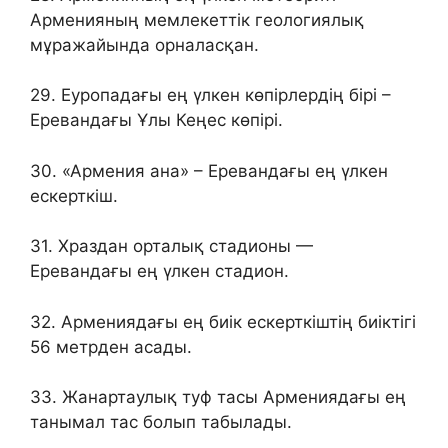
Арменияның мемлекеттік геологиялық
мұражайында орналасқан.
29. Еуропадағы ең үлкен көпірлердің бірі –
Еревандағы Ұлы Кеңес көпірі.
30. «Армения ана» – Еревандағы ең үлкен
ескерткіш.
31. Храздан орталық стадионы —
Еревандағы ең үлкен стадион.
32. Армениядағы ең биік ескерткіштің биіктігі
56 метрден асады.
33. Жанартаулық туф тасы Армениядағы ең
танымал тас болып табылады.