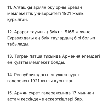
11. Алғашқы армян оқу орны Ереван
мемлекеттік университеті 1921 жылы
құрылған.
12. Арарат тауының биіктігі 5165 м және
Еуразиядағы ең биік таулардың бірі болып
табылады.
13. Тигран патша тұсында Армения әлемдегі
ең қуатты мемлекет болды.
14. Республикадағы ең үлкен сурет
галереясы 1921 жылы құрылған.
15. Армян сурет галереясында 17 мыңнан
астам кескіндеме ескерткіштері бар.