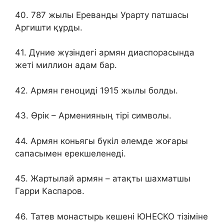
40. 787 жылы Ереванды Урарту патшасы
Аргишти құрды.
41. Дүние жүзіндегі армян диаспорасында
жеті миллион адам бар.
42. Армян геноциді 1915 жылы болды.
43. Өрік – Арменияның тірі символы.
44. Армян коньягы бүкіл әлемде жоғары
сапасымен ерекшеленеді.
45. Жартылай армян – атақты шахматшы
Гарри Каспаров.
46. Татев монастырь кешені ЮНЕСКО тізіміне