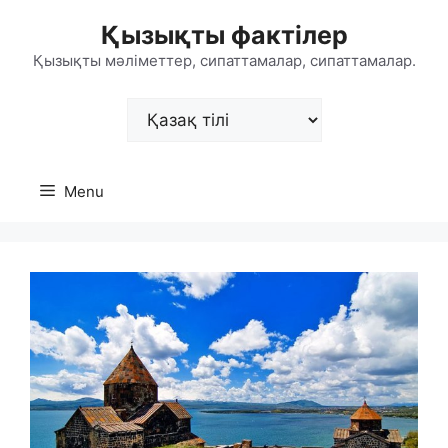
Skip
Қызықты фактілер
to
content
Қызықты мәліметтер, сипаттамалар, сипаттамалар.
Choose
a
language
Menu