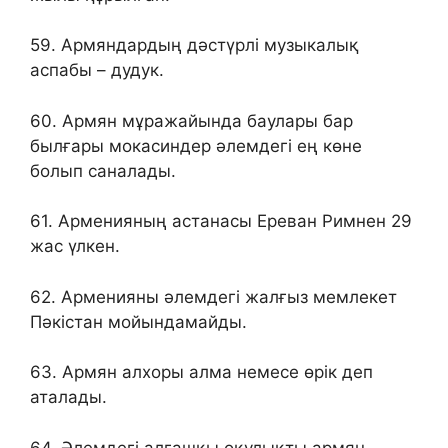
59. Армяндардың дәстүрлі музыкалық
аспабы – дудук.
60. Армян мұражайында баулары бар
былғары мокасиндер әлемдегі ең көне
болып саналады.
61. Арменияның астанасы Ереван Римнен 29
жас үлкен.
62. Арменияны әлемдегі жалғыз мемлекет
Пәкістан мойындамайды.
63. Армян алхоры алма немесе өрік деп
аталады.
64. Әлемдегі алғашқы оқулықты армян