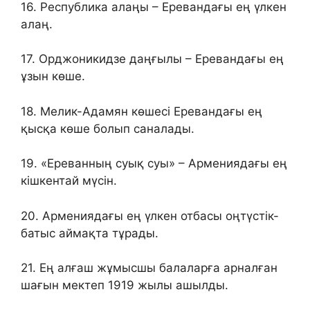
16. Республика алаңы – Еревандағы ең үлкен
алаң.
17. Орджоникидзе даңғылы – Еревандағы ең
ұзын көше.
18. Мелик-Адамян көшесі Еревандағы ең
қысқа көше болып саналады.
19. «Ереванның суық суы» – Армениядағы ең
кішкентай мүсін.
20. Армениядағы ең үлкен отбасы оңтүстік-
батыс аймақта тұрады.
21. Ең алғаш жұмысшы балаларға арналған
шағын мектеп 1919 жылы ашылды.