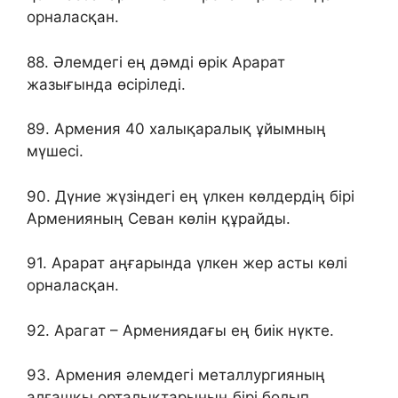
орналасқан.
88. Әлемдегі ең дәмді өрік Арарат
жазығында өсіріледі.
89. Армения 40 халықаралық ұйымның
мүшесі.
90. Дүние жүзіндегі ең үлкен көлдердің бірі
Арменияның Севан көлін құрайды.
91. Арарат аңғарында үлкен жер асты көлі
орналасқан.
92. Арагат – Армениядағы ең биік нүкте.
93. Армения әлемдегі металлургияның
алғашқы орталықтарының бірі болып