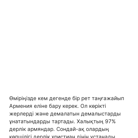
Өміріңізде кем дегенде бір рет таңғажайып
Армения еліне бару керек. Ол көрікті
жерлерді және демалатын демалыстарды
ұнататындарды тартады. Халықтың 97%
дерлік армяндар. Сондай-ақ олардың
көпшілігі дерлік христиан дінін ұстанады.