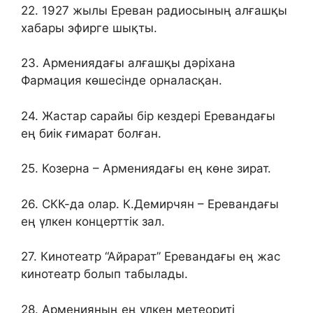
22. 1927 жылы Ереван радиосының алғашқы
хабары эфирге шықты.
23. Армениядағы алғашқы дәріхана
Фармация көшесінде орналасқан.
24. Жастар сарайы бір кездері Еревандағы
ең биік ғимарат болған.
25. Козерна – Армениядағы ең көне зират.
26. СКК-да олар. К.Демирчян – Еревандағы
ең үлкен концерттік зал.
27. Кинотеатр “Айрарат” Еревандағы ең жас
кинотеатр болып табылады.
28. Арменияның ең үлкен метеориті