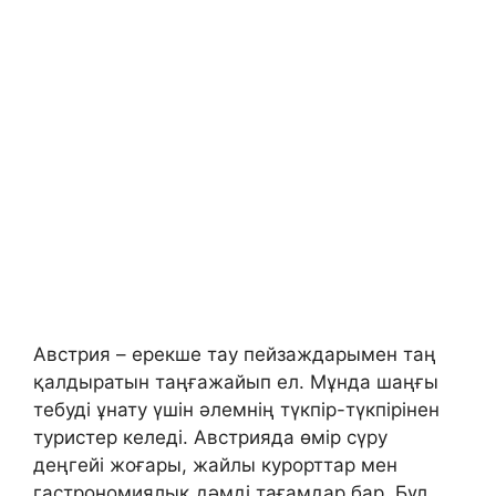
Австрия – ерекше тау пейзаждарымен таң
қалдыратын таңғажайып ел. Мұнда шаңғы
тебуді ұнату үшін әлемнің түкпір-түкпірінен
туристер келеді. Австрияда өмір сүру
деңгейі жоғары, жайлы курорттар мен
гастрономиялық дәмді тағамдар бар. Бұл