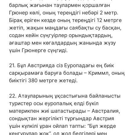
барлық жағынан таулармен қоршалған
Грюнер көлі, оның тереңдігі небәрі 2 метр.
Бірақ еріген кезде оның тереңдігі 12 метрге
жетіп, жақын маңдағы саябақты су басқан,
содан кейін сүңгуірлер орындықтардың,
ағаштар мен көгалдардың жанында жүзу
үшін Грюнерге сүңгиді.
21. Бұл Австрияда сіз Еуропадағы ең биік
сарқырамаға баруға болады – Криммл, оның
биіктігі 380 метрге жетеді.
22. Атауларының ұқсастығына байланысты
туристер осы еуропалық елді бүкіл
материкпен жиі шатастырады – Австралия,
сондықтан жергілікті тұрғындар Австрия
үшін күлкілі ұран ойлап тапты: “Бұл жерде
кенгурулар жоқ”, ол жол белгілері мен