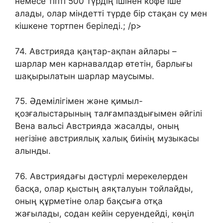
немесе тіпті 500 түрдің ішінен кофе іше
алады, олар міндетті түрде бір стақан су мен
кішкене тортпен беріледі.; /p>
74. Австрияда қаңтар-ақпан айлары –
шарлар мен карнавалдар өтетін, барлығы
шақырылатын шарлар маусымы.
75. Әдемілігімен және қимыл-
қозғалыстарының талғампаздығымен әйгілі
Вена вальсі Австрияда жасалды, оның
негізіне австриялық халық биінің музыкасы
алынды.
76. Австриядағы дәстүрлі мерекелерден
басқа, олар қыстың аяқталуын тойлайды,
оның құрметіне олар бақсыға отқа
жағылады, содан кейін серуендейді, көңіл