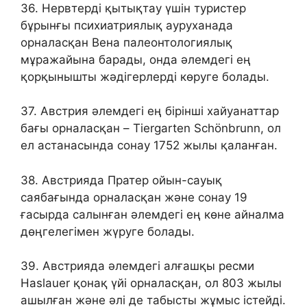
36. Нервтерді қытықтау үшін туристер
бұрынғы психиатриялық ауруханада
орналасқан Вена палеонтологиялық
мұражайына барады, онда әлемдегі ең
қорқынышты жәдігерлерді көруге болады.
37. Австрия әлемдегі ең бірінші хайуанаттар
бағы орналасқан – Tiergarten Schönbrunn, ол
ел астанасында сонау 1752 жылы қаланған.
38. Австрияда Пратер ойын-сауық
саябағында орналасқан және сонау 19
ғасырда салынған әлемдегі ең көне айналма
дөңгелегімен жүруге болады.
39. Австрияда әлемдегі алғашқы ресми
Haslauer қонақ үйі орналасқан, ол 803 жылы
ашылған және әлі де табысты жұмыс істейді.