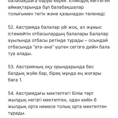
балабақшаға баруы керек. Еліміздің көптеген
аймақтарында бұл балабақшалар
толығымен тегін және қазынадан төленеді.
52. Австрияда балалар үйі жоқ, ал жұмыс
істемейтін отбасылардың балалары Балалар
ауылында отбасы ретінде тұрады – осындай
отбасында “ата-ана” үштен сегізге дейін бала
туа алады.
53. Австрияның оқу орындарында бес
балдық жүйе бар, бірақ мұнда ең жоғары
баға 1.
54. Австриядағы мектептегі білім төрт
жылдық негізгі мектептен, одан кейін 6
жылдық орта немесе толық орта мектептен
тұрады.