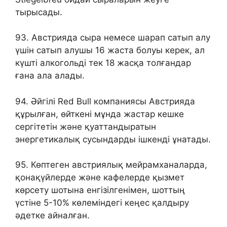
тырысады.
93. Австрияда сыра немесе шарап сатып алу
үшін сатып алушы 16 жаста болуы керек, ал
күшті алкогольді тек 18 жасқа толғандар
ғана ала алады.
94. Әйгілі Red Bull компаниясы Австрияда
құрылған, өйткені мұнда жастар кешке
сергітетін және қуаттандыратын
энергетикалық сусындарды ішкенді ұнатады.
95. Көптеген австриялық мейрамханаларда,
қонақүйлерде және кафелерде қызмет
көрсету шотына енгізілгенімен, шоттың
үстіне 5-10% көлеміндегі кеңес қалдыру
әдетке айналған.