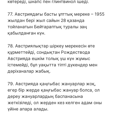
көтереді, шнапс пен глинтвинол ішеді.
77. Австриядағы басты ұлттық мереке – 1955
жылдан бері жыл сайын 28 қазанда
тойланатын Бейтараптық туралы заң
қабылданған күн.
78. Австриялықтар шіркеу мерекесін өте
құрметтейді, сондықтан Рождествода
Австрияда ешкім толық үш күн жұмыс
істемейді, бұл уақытта тіпті дүкендер мен
дәріханалар жабық.
79. Австрияда қаңғыбас жануарлар жоқ,
егер бір жерде қаңғыбас жануар болса, ол
дереу жануарлардың баспанасына
жеткізіледі, ол жерден кез келген адам оны
үйіне апара алады.