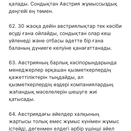
қалады. Сондықтан Австрия жұмыссыздық
деңгейі ең төмен.
62. 30 жасқа дейін австриялықтар тек кәсіби
өсуді ғана ойлайды, сондықтан олар кеш
үйленеді және отбасы әдетте бір ғана
баланың дүниеге келуіне қанағаттанады.
63. Австрияның барлық кәсіпорындарында
менеджерлер әрқашан қызметкерлердің
қажеттіліктерін тыңдайды, ал
қызметкерлердің өздері компаниялардың
жаһандық мәселелерін шешуге жиі
қатысады.
64. Австриядағы әйелдер халқының
жартысы толық емес жұмыс күнімен жұмыс
істейді, дегенмен елдегі әрбір үшінші әйел