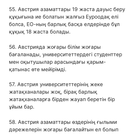
55. Австрия азаматтары 19 жаста дауыс беру
құқығына ие болатын жалғыз Еуроодақ елі
болса, ЕО-ның барлық басқа елдерінде бұл
құқық 18 жаста болады.
56. Австрияда жоғары білім жоғары
бағаланады, университеттердегі студенттер
мен оқытушылар арасындағы қарым-
қатынас өте мейірімді.
57. Австрия университеттерінің жеке
жатақханалары жоқ, бірақ барлық
жатақханаларға бірден жауап беретін бір
ұйым бар.
58. Австрия азаматтары өздерінің ғылыми
дәрежелерін жоғары бағалайтын ел болып