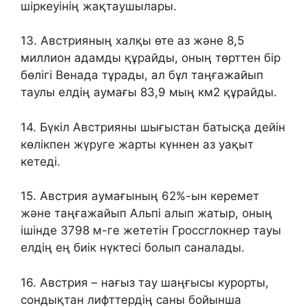
шіркеуінің жақтаушылары.
13. Австрияның халқы өте аз және 8,5
миллион адамды құрайды, оның төрттен бір
бөлігі Венада тұрады, ал бұл таңғажайып
таулы елдің аумағы 83,9 мың км2 құрайды.
14. Бүкіл Австрияны шығыстан батысқа дейін
көлікпен жүруге жарты күннен аз уақыт
кетеді.
15. Австрия аумағының 62%-ын керемет
және таңғажайып Альпі алып жатыр, оның
ішінде 3798 м-ге жететін Гроссглокнер тауы
елдің ең биік нүктесі болып саналады.
16. Австрия – нағыз тау шаңғысы курорты,
сондықтан лифттердің саны бойынша