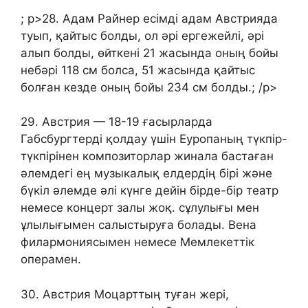
; p>28. Адам Райнер есімді адам Австрияда
туып, қайтыс болды, ол әрі ергежейлі, әрі
алып болды, өйткені 21 жасында оның бойы
небәрі 118 см болса, 51 жасында қайтыс
болған кезде оның бойы 234 см болды.; /p>
29. Австрия — 18-19 ғасырларда
Габсбургтерді қолдау үшін Еуропаның түкпір-
түкпірінен композиторлар жинала бастаған
әлемдегі ең музыкалық елдердің бірі және
бүкіл әлемде әлі күнге дейін бірде-бір театр
немесе концерт залы жоқ. сұлулығы мен
ұлылығымен салыстыруға болады. Вена
филармониясымен немесе Мемлекеттік
операмен.
30. Австрия Моцарттың туған жері,