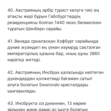
40. Австрияның әрбір турист келуге тиіс ең
атақты жері бұрын Габсбургтердің
резиденциясы болған 1440 люкс бөлмесінен
тұратын Шенберн сарайы.
41. Венада орналасқан Хофбург сарайында
дүние жүзіндегі ең үлкен изумруд сақталған
императорлық қазына бар, оның құны 2860
каратқа жетеді.
42. Австрияның Инсбрук қаласында көптеген
дүкендерден қолжетімді бағамен сатып
алуға болатын Swarovski кристалдары
шығарылады.
43. Инсбрукта сіз дүкеннен, 13 көрме
залынан және дәмді ас ішуге болатын