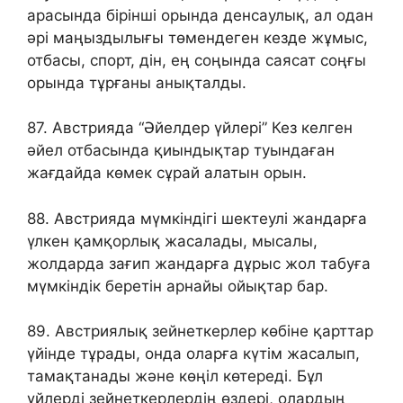
арасында бірінші орында денсаулық, ал одан
әрі маңыздылығы төмендеген кезде жұмыс,
отбасы, спорт, дін, ең соңында саясат соңғы
орында тұрғаны анықталды.
87. Австрияда “Әйелдер үйлері” Кез келген
әйел отбасында қиындықтар туындаған
жағдайда көмек сұрай алатын орын.
88. Австрияда мүмкіндігі шектеулі жандарға
үлкен қамқорлық жасалады, мысалы,
жолдарда зағип жандарға дұрыс жол табуға
мүмкіндік беретін арнайы ойықтар бар.
89. Австриялық зейнеткерлер көбіне қарттар
үйінде тұрады, онда оларға күтім жасалып,
тамақтанады және көңіл көтереді. Бұл
үйлерді зейнеткерлердің өздері, олардың