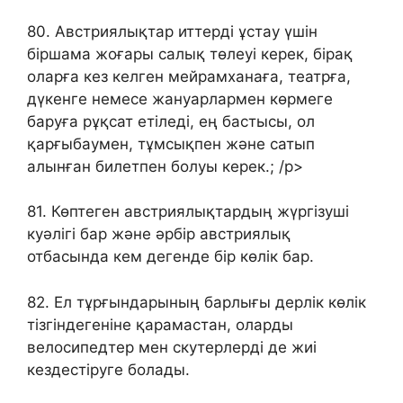
80. Австриялықтар иттерді ұстау үшін
біршама жоғары салық төлеуі керек, бірақ
оларға кез келген мейрамханаға, театрға,
дүкенге немесе жануарлармен көрмеге
баруға рұқсат етіледі, ең бастысы, ол
қарғыбаумен, тұмсықпен және сатып
алынған билетпен болуы керек.; /p>
81. Көптеген австриялықтардың жүргізуші
куәлігі бар және әрбір австриялық
отбасында кем дегенде бір көлік бар.
82. Ел тұрғындарының барлығы дерлік көлік
тізгіндегеніне қарамастан, оларды
велосипедтер мен скутерлерді де жиі
кездестіруге болады.