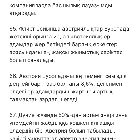
компанияларда басшылық лауазымды
атқарады.
65. Флирт бойынша австриялықтар Еуропада
жетекші орынға ие, ал австриялық ер
адамдар жер бетіндегі барлық еркектер
арасындағы ең жақсы жыныстық серіктес
болып саналады.
66. Австрия Еуропадағы ең төменгі семіздік
деңгейі бар – бар болғаны 8,6%, дегенмен
елдегі ер адамдардың жартысы артық
салмақтан зардап шегеді.
67. Дүние жүзінде 50%-дан астам энергияны
үнемдейтін жабдыққа көшкен алғашқы
елдердің бірі Австрия болып табылады,
қазіргі уақытта ол электр энергиясының