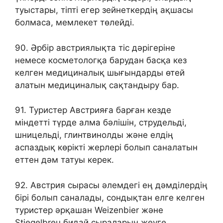
туыстары, тіпті егер зейнеткердің ақшасы
болмаса, мемлекет төлейді.
90. Әрбір австриялықта тіс дәрігеріне
немесе косметологқа барудан басқа кез
келген медициналық шығындарды өтей
алатын медициналық сақтандыру бар.
91. Туристер Австрияға барған кезде
міндетті түрде алма бәлішін, струдельді,
шницельді, глинтвинолды және елдің
аспаздық көрікті жерлері болып саналатын
еттен дәм татуы керек.
92. Австрия сырасы әлемдегі ең дәмділердің
бірі болып саналады, сондықтан елге келген
туристер әрқашан Weizenbier және
Stiegelbreu бидай сыраларын жеуге