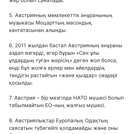
жер болып саналады.
5. Австрияның мемлекеттік әнұранының
музыкасы Моцарттың масондық
кантатасынан алынды.
6. 2011 жылдан бастап Австрияның әнұраны
аздап өзгерді, егер бұрын «Сен ұлы
ұлдардың туған жерісің» деген жол болса,
енді бұл жолға ерлер мен әйелдердің
теңдігін растайтын «және қыздар» сөздері
қосылды.
7. Австрия – бір мезгілде НАТО мүшесі болып
табылмайтын ЕО-ның жалғыз мүшесі.
8. Австриялықтар Еуропалық Одақтың
саясатын түбегейлі қолдамайды және оны