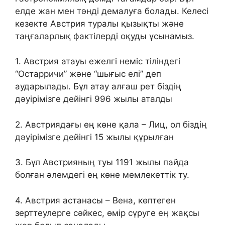
елде жан мен тәнді демалуға болады. Келесі
кезекте Австрия туралы қызықты және
таңғаларлық фактілерді оқуды ұсынамыз.
1. Австрия атауы ежелгі неміс тіліндегі
“Остарричи” және “шығыс елі” деп
аударылады. Бұл атау алғаш рет біздің
дәуірімізге дейінгі 996 жылы аталды
2. Австриядағы ең көне қала – Лиц, ол біздің
дәуірімізге дейінгі 15 жылы құрылған
3. Бұл Австрияның туы 1191 жылы пайда
болған әлемдегі ең көне мемлекеттік ту.
4. Австрия астанасы – Вена, көптеген
зерттеулерге сәйкес, өмір сүруге ең жақсы