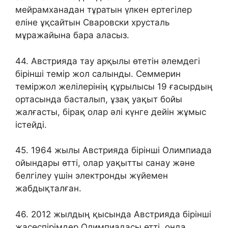
мейрамханадан тұратын үлкен ертегілер
еліне ұқсайтын Сваровски хрусталь
мұражайына бара аласыз.
44. Австрияда тау арқылы өтетін әлемдегі
бірінші темір жол салынды. Семмерин
теміржол желілерінің құрылысы 19 ғасырдың
ортасында басталып, ұзақ уақыт бойы
жалғасты, бірақ олар әлі күнге дейін жұмыс
істейді.
45. 1964 жылы Австрияда бірінші Олимпиада
ойындары өтті, олар уақытты санау және
белгілеу үшін электронды жүйемен
жабдықталған.
46. 2012 жылдың қысында Австрияда бірінші
жасөспірімдер Олимпиадасы өтті, онда