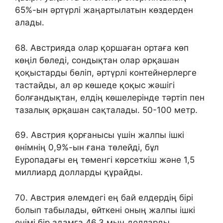
65%-ын әртүрлі жаңартылатын көздерден
алады.
68. Австрияда олар қоршаған ортаға көп
көңіл бөледі, сондықтан олар әрқашан
қоқыстарды бөліп, әртүрлі контейнерлерге
тастайды, ал әр көшеде қоқыс жәшігі
болғандықтан, елдің көшелерінде тәртіп пен
тазалық әрқашан сақталады. 50-100 метр.
69. Австрия қорғанысы үшін жалпы ішкі
өнімнің 0,9%-ын ғана төлейді, бұл
Еуропадағы ең төменгі көрсеткіш және 1,5
миллиард долларды құрайды.
70. Австрия әлемдегі ең бай елдердің бірі
болып табылады, өйткені оның жалпы ішкі
өнімі бір адамға 46,3 мың долларды