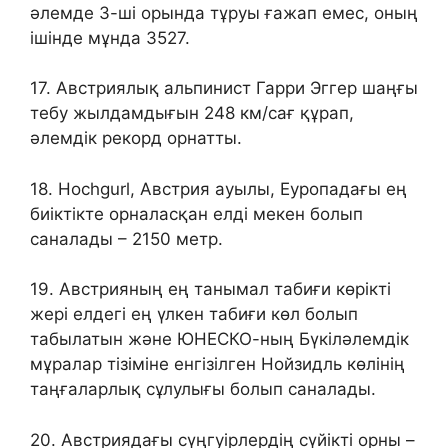
әлемде 3-ші орында тұруы ғажап емес, оның
ішінде мұнда 3527.
17. Австриялық альпинист Гарри Эггер шаңғы
тебу жылдамдығын 248 км/сағ құрап,
әлемдік рекорд орнатты.
18. Hochgurl, Австрия ауылы, Еуропадағы ең
биіктікте орналасқан елді мекен болып
саналады – 2150 метр.
19. Австрияның ең танымал табиғи көрікті
жері елдегі ең үлкен табиғи көл болып
табылатын және ЮНЕСКО-ның Бүкіләлемдік
мұралар тізіміне енгізілген Нойзидль көлінің
таңғаларлық сұлулығы болып саналады.
20. Австриядағы сүңгуірлердің сүйікті орны –