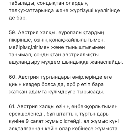
табылады, сондықтан олардың
төлқұжаттарында және жүргізуші куәлігінде
де бар.
59. Австрия халқы, еуропалықтардың
пікірінше, өзінің қонақжайлылығымен,
мейірімділігімен және тыныштығымен
танымал, сондықтан австриялықты
ашуландыру мүлдем шындыққа жанаспайды.
60. Австрия тұрғындары өмірлерінде өте
қиын кездер болса да, әрбір өтіп бара
жатқан адамға күлімдеуге тырысады.
61. Австрия халқы өзінің еңбекқорлығымен
ерекшеленеді, бұл штаттың тұрғындары
күніне 9 сағат жұмыс істейді, ал жұмыс күні
аяқталғаннан кейін олар көбінесе жұмыста