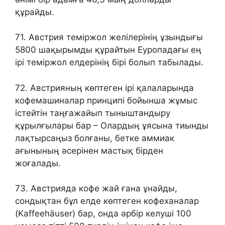
құрайды.
71. Австрия теміржол желілерінің ұзындығы
5800 шақырымды құрайтын Еуропадағы ең
ірі теміржол елдерінің бірі болып табылады.
72. Австрияның көптеген ірі қалаларында
кофемашиналар принципі бойынша жұмыс
істейтін таңғажайып тыныштандыру
құрылғылары бар – Олардың ұясына тиынды
лақтырсаңыз болғаны, бетке аммиак
ағынының әсерінен мастық бірден
жоғалады.
73. Австрияда кофе жай ғана ұнайды,
сондықтан бұл елде көптеген кофеханалар
(Kaffeehäuser) бар, онда әрбір келуші 100