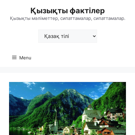
Skip
Қызықты фактілер
to
content
Қызықты мәліметтер, сипаттамалар, сипаттамалар.
Choose
a
language
Menu