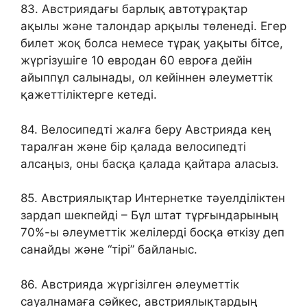
83. Австриядағы барлық автотұрақтар
ақылы және талондар арқылы төленеді. Егер
билет жоқ болса немесе тұрақ уақыты бітсе,
жүргізушіге 10 евродан 60 евроға дейін
айыппұл салынады, ол кейіннен әлеуметтік
қажеттіліктерге кетеді.
84. Велосипедті жалға беру Австрияда кең
таралған және бір қалада велосипедті
алсаңыз, оны басқа қалада қайтара аласыз.
85. Австриялықтар Интернетке тәуелділіктен
зардап шекпейді – Бұл штат тұрғындарының
70%-ы әлеуметтік желілерді босқа өткізу деп
санайды және “тірі” байланыс.
86. Австрияда жүргізілген әлеуметтік
сауалнамаға сәйкес, австриялықтардың