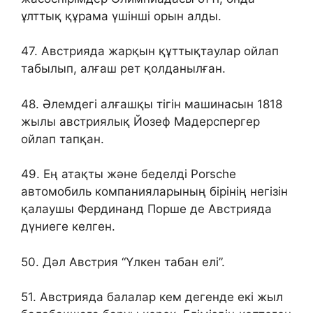
ұлттық құрама үшінші орын алды.
47. Австрияда жарқын құттықтаулар ойлап
табылып, алғаш рет қолданылған.
48. Әлемдегі алғашқы тігін машинасын 1818
жылы австриялық Йозеф Мадерспергер
ойлап тапқан.
49. Ең атақты және беделді Porsche
автомобиль компанияларының бірінің негізін
қалаушы Фердинанд Порше де Австрияда
дүниеге келген.
50. Дәл Австрия “Үлкен табан елі”.
51. Австрияда балалар кем дегенде екі жыл