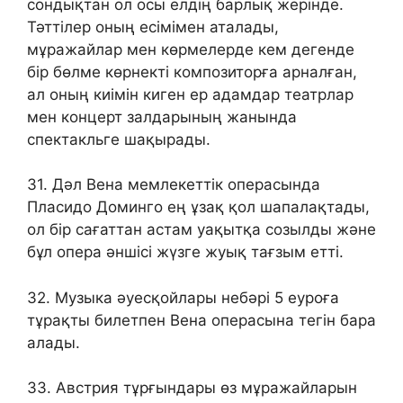
сондықтан ол осы елдің барлық жерінде.
Тәттілер оның есімімен аталады,
мұражайлар мен көрмелерде кем дегенде
бір бөлме көрнекті композиторға арналған,
ал оның киімін киген ер адамдар театрлар
мен концерт залдарының жанында
спектакльге шақырады.
31. Дәл Вена мемлекеттік операсында
Пласидо Доминго ең ұзақ қол шапалақтады,
ол бір сағаттан астам уақытқа созылды және
бұл опера әншісі жүзге жуық тағзым етті.
32. Музыка әуесқойлары небәрі 5 еуроға
тұрақты билетпен Вена операсына тегін бара
алады.
33. Австрия тұрғындары өз мұражайларын