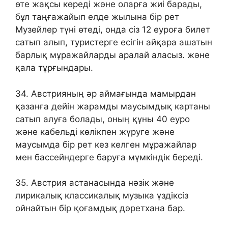
өте жақсы көреді және оларға жиі барады,
бұл таңғажайып елде жылына бір рет
Музейлер түні өтеді, онда сіз 12 еуроға билет
сатып алып, туристерге есігін айқара ашатын
барлық мұражайларды аралай аласыз. және
қала тұрғындары.
34. Австрияның әр аймағында мамырдан
қазанға дейін жарамды маусымдық картаны
сатып алуға болады, оның құны 40 еуро
және кабельді көлікпен жүруге және
маусымда бір рет кез келген мұражайлар
мен бассейндерге баруға мүмкіндік береді.
35. Австрия астанасында нәзік және
лирикалық классикалық музыка үздіксіз
ойнайтын бір қоғамдық дәретхана бар.