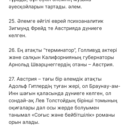
әуесқойларын тартады. әлем.
25. Әлемге әйгілі еврей психоаналитик
Зигмунд Фрейд те Австрияда дүниеге
келген.
26. Ең атақты “терминатор”, Голливуд актері
және салқын Калифорнияның губернаторы
Арнольд Шварцнеггердің отаны – Австрия.
27. Австрия – тағы бір әлемдік атақты
Адольф Гитлердің туған жері, ол Браунау-ам-
Инн шағын қаласында дүниеге келген, ол
сондай-ақ Лев Толстойдың бірінші томының
оқиғалары дәл осы жерде болуымен
танымал «Соғыс және бейбітшілік» романы
орын алады.