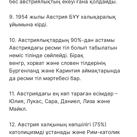
бес австриялықтың екеуі ғана қолдайды.
9. 1954 жылы Австрия БҰҰ халықаралық
ұйымына кірді.
10. Австриялықтардың 90%-дан астамы
Австриядағы ресми тіл болып табылатын
неміс тілінде сөйлейді. Бірақ
венгр, хорват және словен тілдерінің
Бургенланд және Каринтия аймақтарында
да ресми тіл мәртебесі бар.
11. Австриядағы ең көп тараған есімдер –
Юлия, Лукас, Сара, Даниел, Лиза және
Майкл.
12. Австрия халқының көпшілігі (75%)
католицизмді ұстанады және Рим-католик