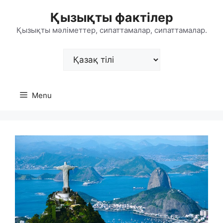
Skip
Қызықты фактілер
to
content
Қызықты мәліметтер, сипаттамалар, сипаттамалар.
Choose
a
language
Menu