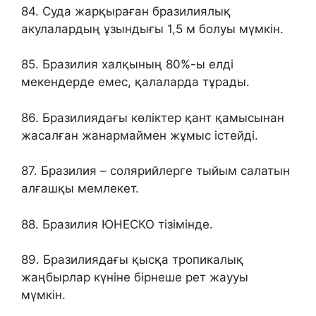
84. Суда жарқыраған бразилиялық
акулалардың ұзындығы 1,5 м болуы мүмкін.
85. Бразилия халқының 80%-ы елді
мекендерде емес, қалаларда тұрады.
86. Бразилиядағы көліктер қант қамысынан
жасалған жанармаймен жұмыс істейді.
87. Бразилия – солярийлерге тыйым салатын
алғашқы мемлекет.
88. Бразилия ЮНЕСКО тізімінде.
89. Бразилиядағы қысқа тропикалық
жаңбырлар күніне бірнеше рет жаууы
мүмкін.