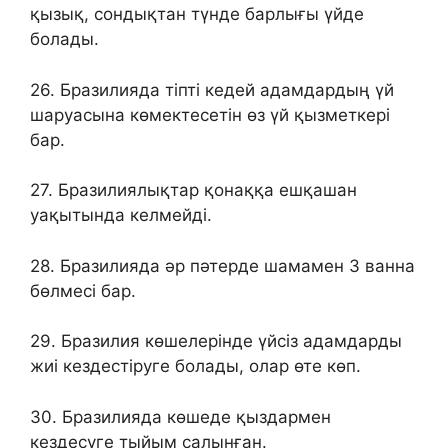
қызық, сондықтан түнде барлығы үйде
болады.
26. Бразилияда тіпті кедей адамдардың үй
шаруасына көмектесетін өз үй қызметкері
бар.
27. Бразилиялықтар қонаққа ешқашан
уақытында келмейді.
28. Бразилияда әр пәтерде шамамен 3 ванна
бөлмесі бар.
29. Бразилия көшелерінде үйсіз адамдарды
жиі кездестіруге болады, олар өте көп.
30. Бразилияда көшеде қыздармен
кездесуге тыйым салынған.