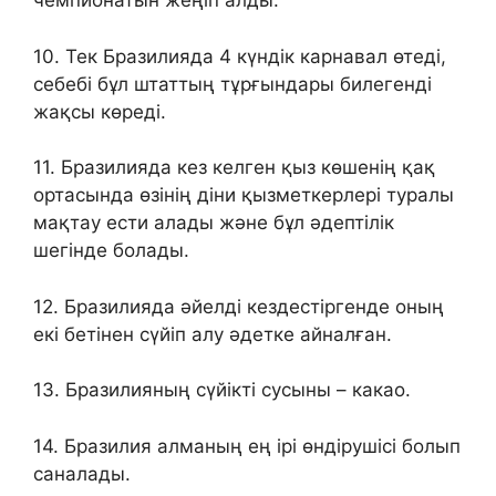
чемпионатын жеңіп алды.
10. Тек Бразилияда 4 күндік карнавал өтеді,
себебі бұл штаттың тұрғындары билегенді
жақсы көреді.
11. Бразилияда кез келген қыз көшенің қақ
ортасында өзінің діни қызметкерлері туралы
мақтау ести алады және бұл әдептілік
шегінде болады.
12. Бразилияда әйелді кездестіргенде оның
екі бетінен сүйіп алу әдетке айналған.
13. Бразилияның сүйікті сусыны – какао.
14. Бразилия алманың ең ірі өндірушісі болып
саналады.