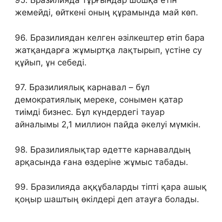
95. Бразилияда тұрғындар шошқа етін
жемейді, өйткені оның құрамында май көп.
96. Бразилиядан келген әзілкештер өтіп бара
жатқандарға жұмыртқа лақтырып, үстіне су
құйып, ұн себеді.
97. Бразилиялық карнавал – бұл
демократиялық мереке, сонымен қатар
тиімді бизнес. Бұл күндердегі тауар
айналымы 2,1 миллион пайда әкелуі мүмкін.
98. Бразилиялықтар әдетте карнавалдың
арқасында ғана өздеріне жұмыс табады.
99. Бразилияда аққұбаларды тіпті қара ашық
қоңыр шаштың өкілдері деп атауға болады.