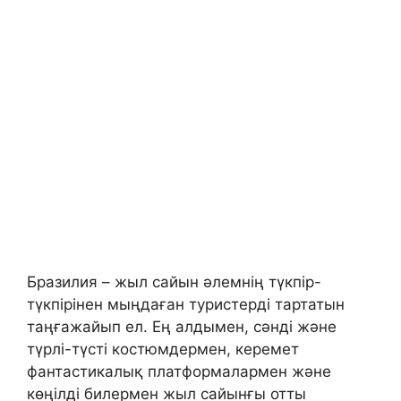
Бразилия – жыл сайын әлемнің түкпір-
түкпірінен мыңдаған туристерді тартатын
таңғажайып ел. Ең алдымен, сәнді және
түрлі-түсті костюмдермен, керемет
фантастикалық платформалармен және
көңілді билермен жыл сайынғы отты