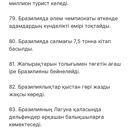
миллион турист келеді.
79. Бразилияда әлем чемпионаты өткенде
адамдардың күнделікті өмірі тоқтайды.
80. Бразилияда салмағы 7,5 тонна кітап
басылды.
81. Жапырақтарын толығымен төгетін ағаш
ipe Бразилияны бейнелейді.
82. Бразилиялықтар қыстан гөрі жазды
жақсы көреді.
83. Бразилияның Лагуна қаласында
дельфиндер әрқашан балықшыларға
көмектеседі.