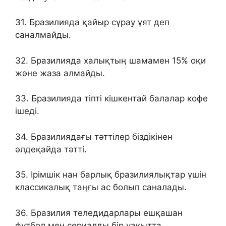
31. Бразилияда қайыр сұрау ұят деп
саналмайды.
32. Бразилияда халықтың шамамен 15% оқи
және жаза алмайды.
33. Бразилияда тіпті кішкентай балалар кофе
ішеді.
34. Бразилиядағы тәттілер біздікінен
әлдеқайда тәтті.
35. Ірімшік нан барлық бразилиялықтар үшін
классикалық таңғы ас болып саналады.
36. Бразилия теледидарлары ешқашан
футбол мен сериалды бір уақытта