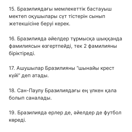
15. Бразилиядағы мемлекеттік бастауыш
мектеп оқушылары сүт тістерін сынып
жетекшісіне беруі керек.
16. Бразилияда әйелдер тұрмысқа шыққанда
фамилиясын өзгертпейді, тек 2 фамилияны
біріктіреді.
17. Ашушылар Бразилияны “шынайы крест
күйі” деп атады.
18. Сан-Паулу Бразилиядағы ең үлкен қала
болып саналады.
19. Бразилияда ерлер де, әйелдер де футбол
көреді.