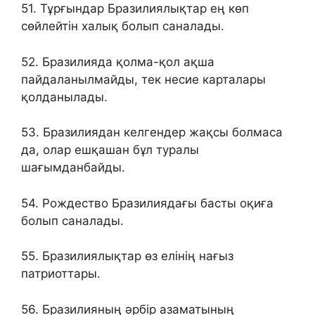
51. Тұрғындар Бразилиялықтар ең көп
сөйлейтін халық болып саналады.
52. Бразилияда қолма-қол ақша
пайдаланылмайды, тек несие карталары
қолданылады.
53. Бразилиядан келгендер жақсы болмаса
да, олар ешқашан бұл туралы
шағымданбайды.
54. Рождество Бразилиядағы басты оқиға
болып саналады.
55. Бразилиялықтар өз елінің нағыз
патриоттары.
56. Бразилияның әрбір азаматының