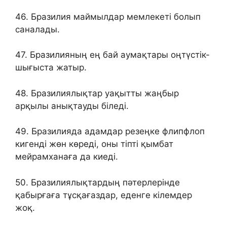
46. Бразилия маймылдар мемлекеті болып
саналады.
47. Бразилияның ең бай аумақтары оңтүстік-
шығыста жатыр.
48. Бразилиялықтар уақытты жаңбыр
арқылы анықтауды біледі.
49. Бразилияда адамдар резеңке флипфлоп
кигенді жөн көреді, оны тіпті қымбат
мейрамханаға да киеді.
50. Бразилиялықтардың пәтерлерінде
қабырғаға тұсқағаздар, еденге кілемдер
жоқ.