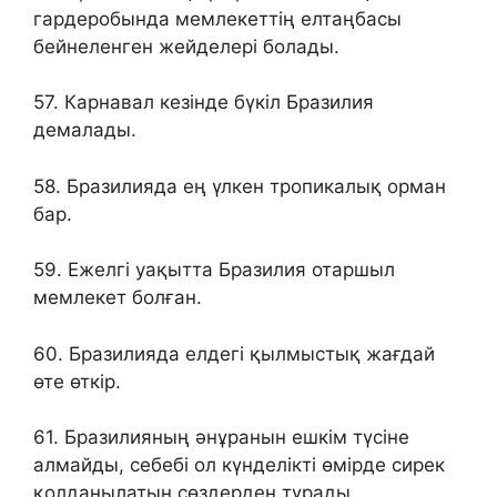
гардеробында мемлекеттің елтаңбасы
бейнеленген жейделері болады.
57. Карнавал кезінде бүкіл Бразилия
демалады.
58. Бразилияда ең үлкен тропикалық орман
бар.
59. Ежелгі уақытта Бразилия отаршыл
мемлекет болған.
60. Бразилияда елдегі қылмыстық жағдай
өте өткір.
61. Бразилияның әнұранын ешкім түсіне
алмайды, себебі ол күнделікті өмірде сирек
қолданылатын сөздерден тұрады.