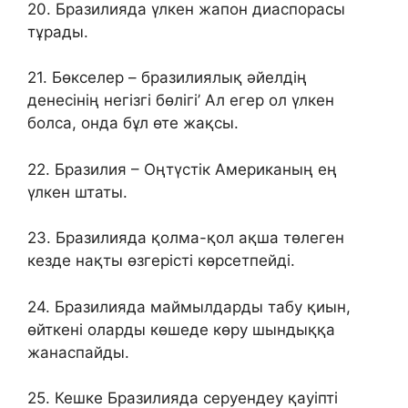
20. Бразилияда үлкен жапон диаспорасы
тұрады.
21. Бөкселер – бразилиялық әйелдің
денесінің негізгі бөлігі’ Ал егер ол үлкен
болса, онда бұл өте жақсы.
22. Бразилия – Оңтүстік Американың ең
үлкен штаты.
23. Бразилияда қолма-қол ақша төлеген
кезде нақты өзгерісті көрсетпейді.
24. Бразилияда маймылдарды табу қиын,
өйткені оларды көшеде көру шындыққа
жанаспайды.
25. Кешке Бразилияда серуендеу қауіпті