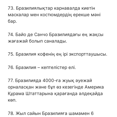
73. Бразилиялықтар карнавалда киетін
маскалар мен костюмдердің ерекше мәні
бар.
74. Байо де Санчо Бразилиядағы ең жақсы
жағажай болып саналады.
75. Бразилия кофенің ең ірі экспорттаушысы.
76. Бразилия – кептелістер елі.
77. Бразилияда 4000-ға жуық әуежай
орналасқан және бұл өз кезегінде Америка
Құрама Штаттарына қарағанда әлдеқайда
көп.
78. Жыл сайын Бразилияға шамамен 6