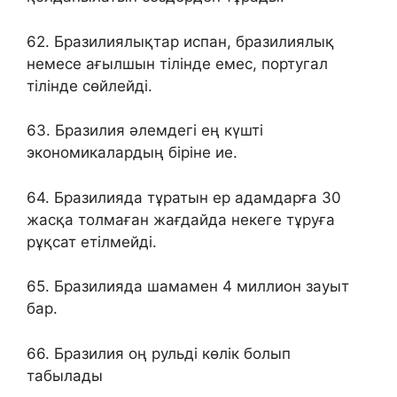
62. Бразилиялықтар испан, бразилиялық
немесе ағылшын тілінде емес, португал
тілінде сөйлейді.
63. Бразилия әлемдегі ең күшті
экономикалардың біріне ие.
64. Бразилияда тұратын ер адамдарға 30
жасқа толмаған жағдайда некеге тұруға
рұқсат етілмейді.
65. Бразилияда шамамен 4 миллион зауыт
бар.
66. Бразилия оң рульді көлік болып
табылады