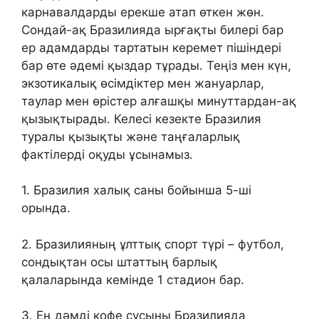
карнавалдарды ерекше атап өткен жөн.
Сондай-ақ Бразилияда ырғақты билері бар
ер адамдарды тартатын керемет пішіндері
бар өте әдемі қыздар тұрады. Теңіз мен күн,
экзотикалық өсімдіктер мен жануарлар,
таулар мен өрістер алғашқы минуттардан-ақ
қызықтырады. Келесі кезекте Бразилия
туралы қызықты және таңғаларлық
фактілерді оқуды ұсынамыз.
1. Бразилия халық саны бойынша 5-ші
орында.
2. Бразилияның ұлттық спорт түрі – футбол,
сондықтан осы штаттың барлық
қалаларында кемінде 1 стадион бар.
3. Ең дәмді кофе сусыны Бразилияда