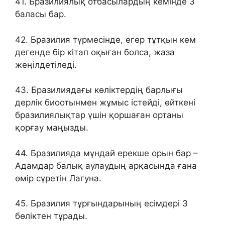
41. Бразилиялық отбасылардың кемінде 3
баласы бар.
42. Бразилия түрмесінде, егер тұтқын кем
дегенде бір кітап оқыған болса, жаза
жеңілдетіледі.
43. Бразилиядағы көліктердің барлығы
дерлік биоотынмен жұмыс істейді, өйткені
бразилиялықтар үшін қоршаған ортаны
қорғау маңызды.
44. Бразилияда мұндай ерекше орын бар –
Адамдар балық аулаудың арқасында ғана
өмір сүретін Лагуна.
45. Бразилия тұрғындарының есімдері 3
бөліктен тұрады.