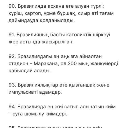
90. Бразилияда асхана өте алуан түрлі:
күріш, картоп, үрме бұршақ, сиыр еті тағам
дайындауда қолданылады.
91. Бразилияның басты католиктік шіркеуі
жер астында жасырылған.
92. Бразилиядағы ең аңызға айналған
стадион – Маракана, ол 200 мың жанкүйерді
қабылдай алады.
93. Бразилиялықтар өте қызғаншақ және
импульсивті адамдар.
94. Бразилияда ең жиі сатып алынатын киім
– суға шомылу киімдері.