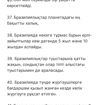
көрсетпейді.
37. Бразилиялықтар планетадағы ең
бақытты халық.
38. Бразилияда некеге тұрмас бұрын ерлі-
зайыптылар кем дегенде 5 жыл және 10
жылдан аспайды.
39. Бразилиялықтар туыстарына қатты
жақын, сондықтан олар тіпті алыстағы
туыстарымен де араласады.
40. Бразилияда түнде жүргізушілерге
бағдаршам қызыл жанған кезде көлік
жүргізуге рұқсат етілген.