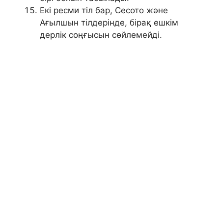
Екі ресми тіл бар, Сесото және
Ағылшын тілдерінде, бірақ ешкім
дерлік соңғысын сөйлемейді.