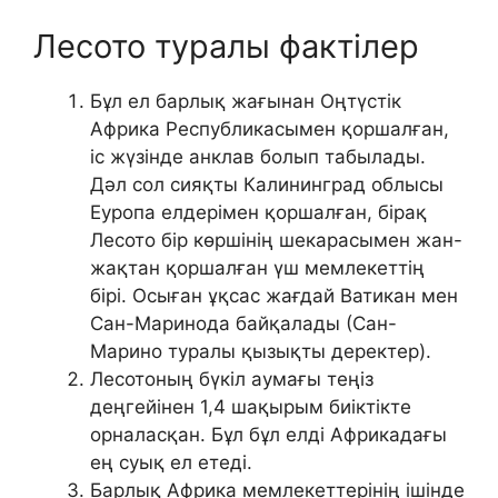
Лесото туралы фактілер
Бұл ел барлық жағынан Оңтүстік
Африка Республикасымен қоршалған,
іс жүзінде анклав болып табылады.
Дәл сол сияқты Калининград облысы
Еуропа елдерімен қоршалған, бірақ
Лесото бір көршінің шекарасымен жан-
жақтан қоршалған үш мемлекеттің
бірі. Осыған ұқсас жағдай Ватикан мен
Сан-Маринода байқалады (Сан-
Марино туралы қызықты деректер).
Лесотоның бүкіл аумағы теңіз
деңгейінен 1,4 шақырым биіктікте
орналасқан. Бұл бұл елді Африкадағы
ең суық ел етеді.
Барлық Африка мемлекеттерінің ішінде