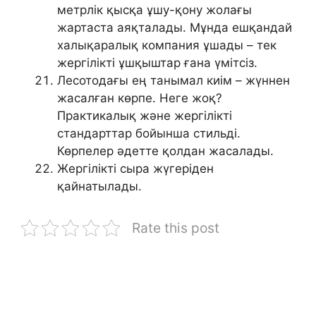
метрлік қысқа ұшу-қону жолағы
жартаста аяқталады. Мұнда ешқандай
халықаралық компания ұшады – тек
жергілікті ұшқыштар ғана үмітсіз.
Лесотодағы ең танымал киім – жүннен
жасалған көрпе. Неге жоқ?
Практикалық және жергілікті
стандарттар бойынша стильді.
Көрпелер әдетте қолдан жасалады.
Жергілікті сыра жүгеріден
қайнатылады.
Rate this post