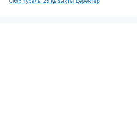
Сібір туралы 25 қызықты деректер