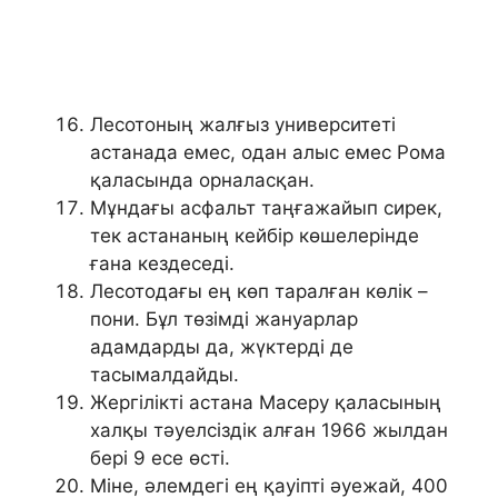
Лесотоның жалғыз университеті
астанада емес, одан алыс емес Рома
қаласында орналасқан.
Мұндағы асфальт таңғажайып сирек,
тек астананың кейбір көшелерінде
ғана кездеседі.
Лесотодағы ең көп таралған көлік –
пони. Бұл төзімді жануарлар
адамдарды да, жүктерді де
тасымалдайды.
Жергілікті астана Масеру қаласының
халқы тәуелсіздік алған 1966 жылдан
бері 9 есе өсті.
Міне, әлемдегі ең қауіпті әуежай, 400