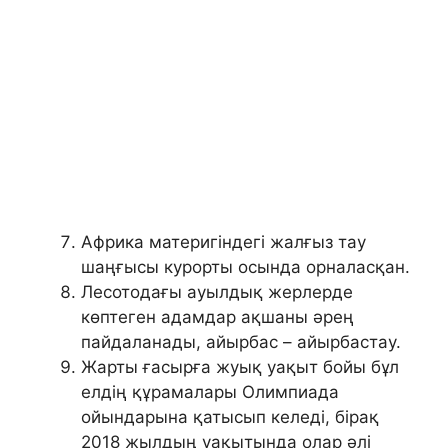
Африка материгіндегі жалғыз тау
шаңғысы курорты осында орналасқан.
Лесотодағы ауылдық жерлерде
көптеген адамдар ақшаны әрең
пайдаланады, айырбас – айырбастау.
Жарты ғасырға жуық уақыт бойы бұл
елдің құрамалары Олимпиада
ойындарына қатысып келеді, бірақ
2018 жылдың уақытында олар әлі