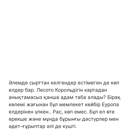
Әлемде сырттан келгендер естімеген де көп
елдер бар. Лесото Корольдігін картадан
анықтамасыз қанша адам таба алады? Бірақ
көлемі жағынан бұл мемлекет кейбір Еуропа
елдерінен үлкен.. Рас, көп емес. Бұл ел өте
ерекше және мұнда бұрынғы дәстүрлер мен
әдет-ғұрыптар әлі де күшті.