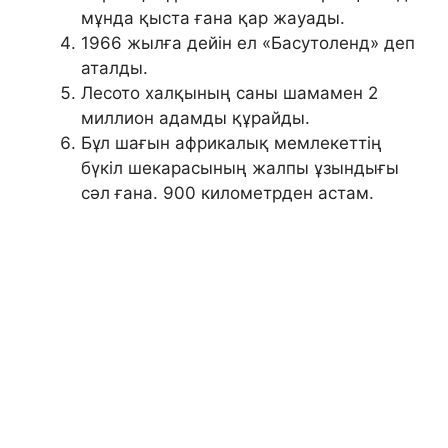
мұнда қыста ғана қар жауады.
1966 жылға дейін ел «Басутоленд» деп
аталды.
Лесото халқының саны шамамен 2
миллион адамды құрайды.
Бұл шағын африкалық мемлекеттің
бүкіл шекарасының жалпы ұзындығы
сәл ғана. 900 километрден астам.