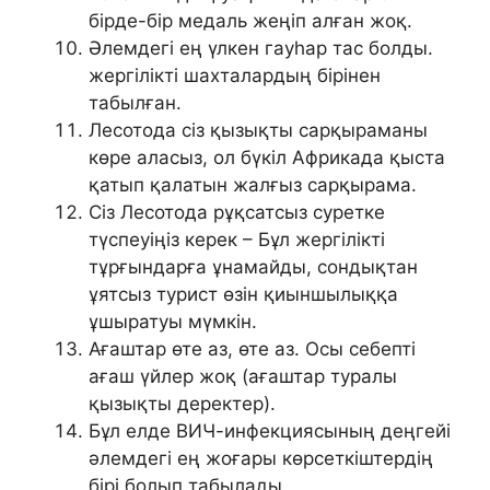
бірде-бір медаль жеңіп алған жоқ.
Әлемдегі ең үлкен гауһар тас болды.
жергілікті шахталардың бірінен
табылған.
Лесотода сіз қызықты сарқыраманы
көре аласыз, ол бүкіл Африкада қыста
қатып қалатын жалғыз сарқырама.
Сіз Лесотода рұқсатсыз суретке
түспеуіңіз керек – Бұл жергілікті
тұрғындарға ұнамайды, сондықтан
ұятсыз турист өзін қиыншылыққа
ұшыратуы мүмкін.
Ағаштар өте аз, өте аз. Осы себепті
ағаш үйлер жоқ (ағаштар туралы
қызықты деректер).
Бұл елде ВИЧ-инфекциясының деңгейі
әлемдегі ең жоғары көрсеткіштердің
бірі болып табылады.