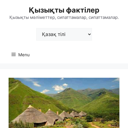
Skip
Қызықты фактілер
to
content
Қызықты мәліметтер, сипаттамалар, сипаттамалар.
Choose
a
language
Menu