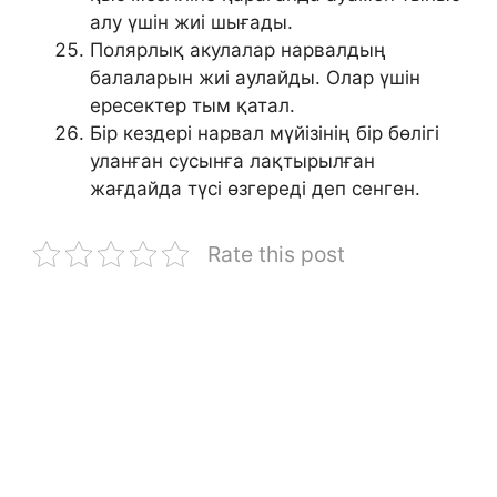
алу үшін жиі шығады.
Полярлық акулалар нарвалдың
балаларын жиі аулайды. Олар үшін
ересектер тым қатал.
Бір кездері нарвал мүйізінің бір бөлігі
уланған сусынға лақтырылған
жағдайда түсі өзгереді деп сенген.
Rate this post