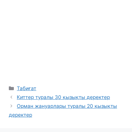
Categories
Табиғат
Киттер туралы 30 қызықты деректер
Орман жануарлары туралы 20 қызықты
деректер