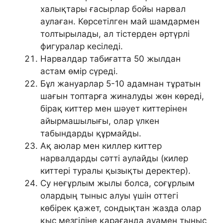
халықтары ғасырлар бойы нарвал
аулаған. Көрсетілген май шамдармен
толтырылады, ал тістерден әртүрлі
фигуралар кесіледі.
Нарвалдар табиғатта 50 жылдан
астам өмір сүреді.
Бұл жануарлар 5-10 адамнан тұратын
шағын топтарға жиналуды жөн көреді,
бірақ киттер мен шәует киттерінен
айырмашылығы, олар үлкен
табындарды құрмайды.
Ақ аюлар мен киллер киттер
нарвалдарды сәтті аулайды (килер
киттері туралы қызықты деректер).
Су неғұрлым жылы болса, соғұрлым
олардың тыныс алуы үшін оттегі
көбірек қажет, сондықтан жазда олар
қыс мезгіліне қарағанда ауамен тыныс