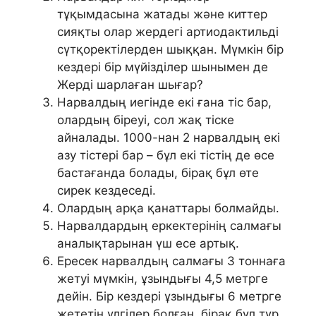
тұқымдасына жатады және киттер
сияқты олар жердегі артиодактильді
сүтқоректілерден шыққан. Мүмкін бір
кездері бір мүйізділер шынымен де
Жерді шарлаған шығар?
Нарвалдың иегінде екі ғана тіс бар,
олардың біреуі, сол жақ тіске
айналады. 1000-нан 2 нарвалдың екі
азу тістері бар – бұл екі тістің де өсе
бастағанда болады, бірақ бұл өте
сирек кездеседі.
Олардың арқа қанаттары болмайды.
Нарвалдардың еркектерінің салмағы
аналықтарынан үш есе артық.
Ересек нарвалдың салмағы 3 тоннаға
жетуі мүмкін, ұзындығы 4,5 метрге
дейін. Бір кездері ұзындығы 6 метрге
жететін үлгілер болған, бірақ бұл түр