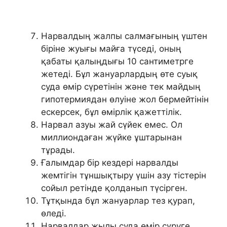
Нарвалдың жалпы салмағының үштен
біріне жуығы майға түседі, оның
қабаты қалыңдығы 10 сантиметрге
жетеді. Бұл жануарлардың өте суық
суда өмір сүретінін және тек майдың
гипотермиядан өлуіне жол бермейтінін
ескерсек, бұл өмірлік қажеттілік.
Нарвал азуы жай сүйек емес. Ол
миллиондаған жүйке ұштарынан
тұрады.
Ғалымдар бір кездері нарвалды
жемтігін тұншықтыру үшін азу тістерін
сойыл ретінде қолданып түсірген.
Тұтқында бұл жануарлар тез қурап,
өледі.
Нарвалдар жылы суда өмір сүруге