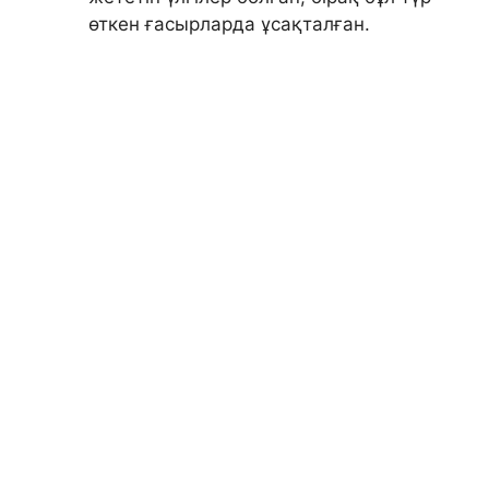
өткен ғасырларда ұсақталған.