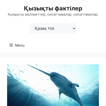
Skip
Қызықты фактілер
to
content
Қызықты мәліметтер, сипаттамалар, сипаттамалар.
Choose
a
language
Menu