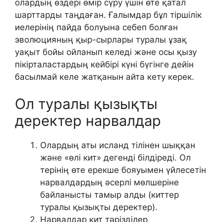
олардың өздері өмір сүру үшін өте қатал
шарттарды таңдаған. Ғалымдар бұл тіршілік
иелерінің пайда болуына себеп болған
эволюцияның қыр-сырлары туралы ұзақ
уақыт бойы ойланып келеді және осы қызу
пікірталастардың кейбірі күні бүгінге дейін
басылмай келе жатқанын айта кету керек.
Ол туралы қызықты
деректер нарвалдар
Олардың аты исланд тілінен шыққан
және «өлі кит» дегенді білдіреді. Ол
терінің өте ерекше бояуымен үйлесетін
нарвалдардың әсерлі мөлшеріне
байланысты тамыр алды (киттер
туралы қызықты деректер).
Нарвалдар кит тәрізділер