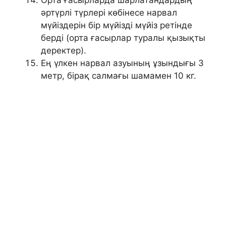
Орта ғасырларда шарлатандардың
әртүрлі түрлері көбінесе нарвал
мүйіздерін бір мүйізді мүйіз ретінде
берді (орта ғасырлар туралы қызықты
деректер).
Ең үлкен нарвал азуының ұзындығы 3
метр, бірақ салмағы шамамен 10 кг.