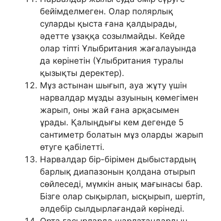
бейімделмеген. Олар полярлық
суларды қыста ғана қалдырады,
әдетте ұзаққа созылмайды. Кейде
олар тіпті Ұлыбритания жағалауында
да көрінетін (Ұлыбритания туралы
қызықты деректер).
Мұз астынан шығып, ауа жұту үшін
нарвалдар мұзды азуының көмегімен
жарып, оны жай ғана арқасымен
ұрады. Қалыңдығы кем дегенде 5
сантиметр болатын мұз оларды жарып
өтуге қабілетті.
Нарвалдар бір-бірімен дыбыстардың
барлық диапазонын қолдана отырып
сөйлеседі, мүмкін анық мағынасы бар.
Бізге олар сықырлап, ысқырып, шертіп,
әлдебір сылдырлағандай көрінеді.