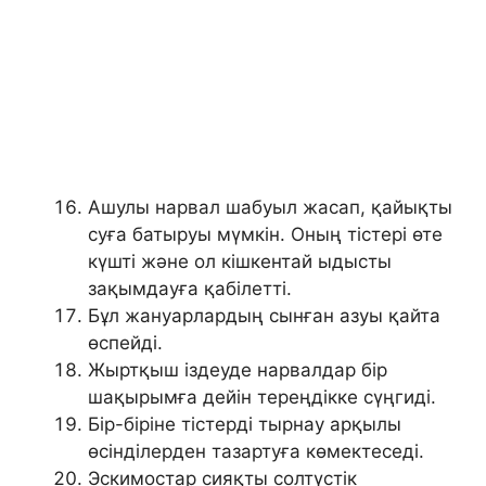
Ашулы нарвал шабуыл жасап, қайықты
суға батыруы мүмкін. Оның тістері өте
күшті және ол кішкентай ыдысты
зақымдауға қабілетті.
Бұл жануарлардың сынған азуы қайта
өспейді.
Жыртқыш іздеуде нарвалдар бір
шақырымға дейін тереңдікке сүңгиді.
Бір-біріне тістерді тырнау арқылы
өсінділерден тазартуға көмектеседі.
Эскимостар сияқты солтүстік