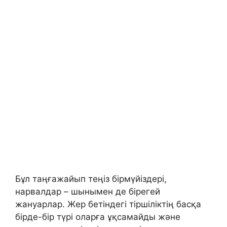
Бұл таңғажайып теңіз бірмүйіздері,
нарвалдар – шынымен де бірегей
жануарлар. Жер бетіндегі тіршіліктің басқа
бірде-бір түрі оларға ұқсамайды және