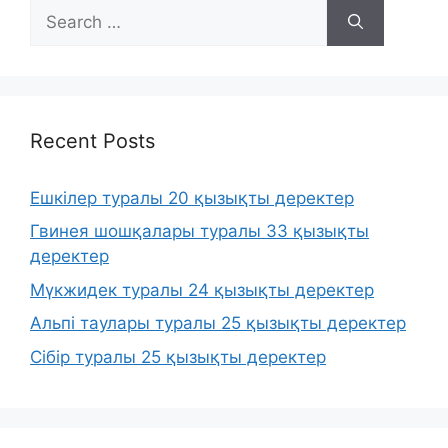
Search
for:
Recent Posts
Ешкілер туралы 20 қызықты деректер
Гвинея шошқалары туралы 33 қызықты
деректер
Мүкжидек туралы 24 қызықты деректер
Альпі таулары туралы 25 қызықты деректер
Сібір туралы 25 қызықты деректер