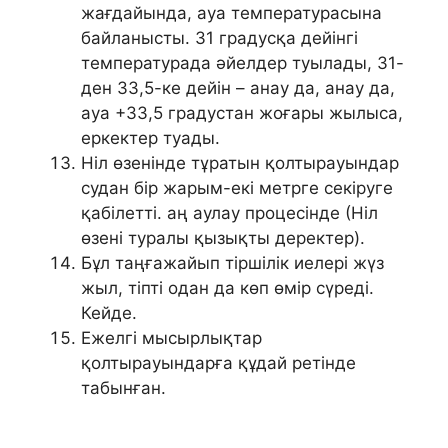
жағдайында, ауа температурасына
байланысты. 31 градусқа дейінгі
температурада әйелдер туылады, 31-
ден 33,5-ке дейін – анау да, анау да,
ауа +33,5 градустан жоғары жылыса,
еркектер туады.
Ніл өзенінде тұратын қолтырауындар
судан бір жарым-екі метрге секіруге
қабілетті. аң аулау процесінде (Ніл
өзені туралы қызықты деректер).
Бұл таңғажайып тіршілік иелері жүз
жыл, тіпті одан да көп өмір сүреді.
Кейде.
Ежелгі мысырлықтар
қолтырауындарға құдай ретінде
табынған.