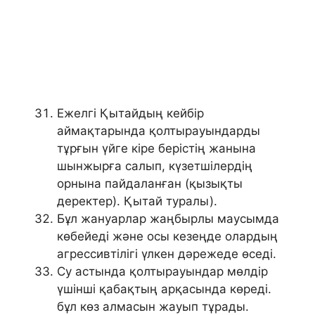
Ежелгі Қытайдың кейбір
аймақтарында қолтырауындарды
тұрғын үйге кіре берістің жанына
шынжырға салып, күзетшілердің
орнына пайдаланған (қызықты
деректер). Қытай туралы).
Бұл жануарлар жаңбырлы маусымда
көбейеді және осы кезеңде олардың
агрессивтілігі үлкен дәрежеде өседі.
Су астында қолтырауындар мөлдір
үшінші қабақтың арқасында көреді.
бұл көз алмасын жауып тұрады.