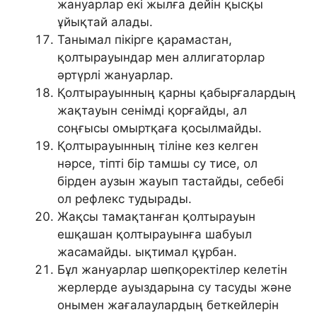
жануарлар екі жылға дейін қысқы
ұйықтай алады.
Танымал пікірге қарамастан,
қолтырауындар мен аллигаторлар
әртүрлі жануарлар.
Қолтырауынның қарны қабырғалардың
жақтауын сенімді қорғайды, ал
соңғысы омыртқаға қосылмайды.
Қолтырауынның тіліне кез келген
нәрсе, тіпті бір тамшы су тисе, ол
бірден аузын жауып тастайды, себебі
ол рефлекс тудырады.
Жақсы тамақтанған қолтырауын
ешқашан қолтырауынға шабуыл
жасамайды. ықтимал құрбан.
Бұл жануарлар шөпқоректілер келетін
жерлерде ауыздарына су тасуды және
онымен жағалаулардың беткейлерін