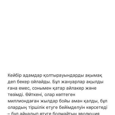
Кейбір адамдар қолтырауындарды ақымақ
деп бекер ойлайды. Бұл жануарлар ақылды
ғана емес, сонымен қатар айлакер және
төзімді. Өйткені, олар көптеген
миллиондаған жылдар бойы аман қалды, бұл
олардың тіршілік етуге бейімделуін көрсетеді
– бұл айналып өтуге болмайтын эволюция