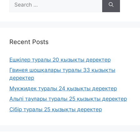
Search
for:
Recent Posts
Ешкілер туралы 20 қызықты деректер
Гвинея шошқалары туралы 33 қызықты
деректер
Мүкжидек туралы 24 қызықты деректер
Альпі таулары туралы 25 қызықты деректер
Сібір туралы 25 қызықты деректер