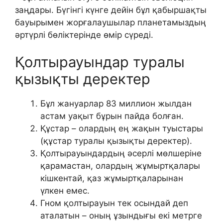
заңдары. Бүгінгі күнге дейін бұл қабыршақты
бауырымен жорғалаушылар планетамыздың
әртүрлі бөліктерінде өмір сүреді.
Қолтырауындар туралы
қызықты деректер
Бұл жануарлар 83 миллион жылдан
астам уақыт бұрын пайда болған.
Құстар – олардың ең жақын туыстары
(құстар туралы қызықты деректер).
Қолтырауындардың әсерлі мөлшеріне
қарамастан, олардың жұмыртқалары
кішкентай, қаз жұмыртқаларынан
үлкен емес.
Гном қолтырауын тек осындай деп
аталатын – оның ұзындығы екі метрге