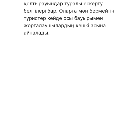
қолтырауындар туралы ескерту
белгілері бар. Оларға мән бермейтін
туристер кейде осы бауырымен
жорғалаушылардың кешкі асына
айналады.