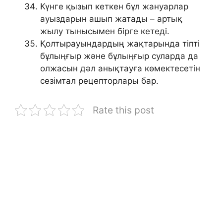
Күнге қызып кеткен бұл жануарлар
ауыздарын ашып жатады – артық
жылу тынысымен бірге кетеді.
Қолтырауындардың жақтарында тіпті
бұлыңғыр және бұлыңғыр суларда да
олжасын дәл анықтауға көмектесетін
сезімтал рецепторлары бар.
Rate this post