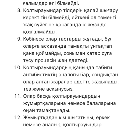
ғалымдар әлі білмейді.
Қолтырауындар тілдерін қалай шығару
керектігін білмейді, өйткені ол төменгі
жақ сүйегіне қарағанда іс жүзінде
қозғалмайды.
Көбінесе олар тастарды жұтады, бұл
оларға асқазанда тамақты ұнтақтап
қана қоймайды, сонымен қатар суға
түсу процесін жеңілдетеді.
Қолтырауындардың қанында табиғи
антибиотиктің аналогы бар, сондықтан
олар алған жаралар әдетте жазылады.
тез және асқынусыз.
Олар басқа қолтырауындардың
жұмыртқаларына немесе балаларына
оңай тамақтанады.
Жұмыртқадан кім шығатыны, еркек
немесе аналық, қолтырауындар