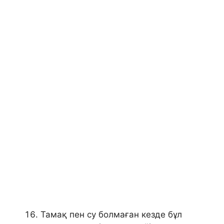
Тамақ пен су болмаған кезде бұл