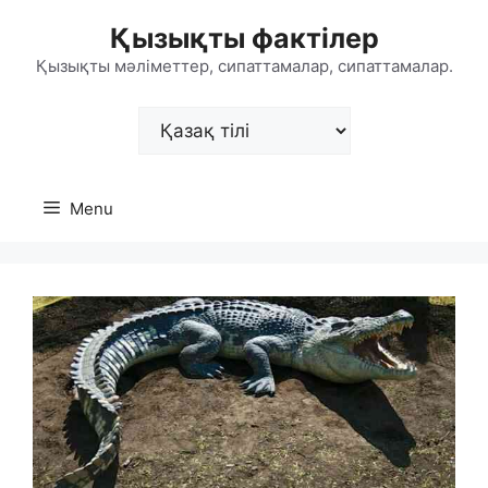
Skip
Қызықты фактілер
to
content
Қызықты мәліметтер, сипаттамалар, сипаттамалар.
Choose
a
language
Menu