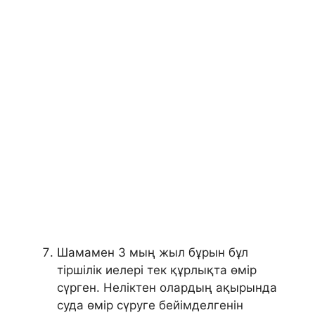
Шамамен 3 мың жыл бұрын бұл
тіршілік иелері тек құрлықта өмір
сүрген. Неліктен олардың ақырында
суда өмір сүруге бейімделгенін