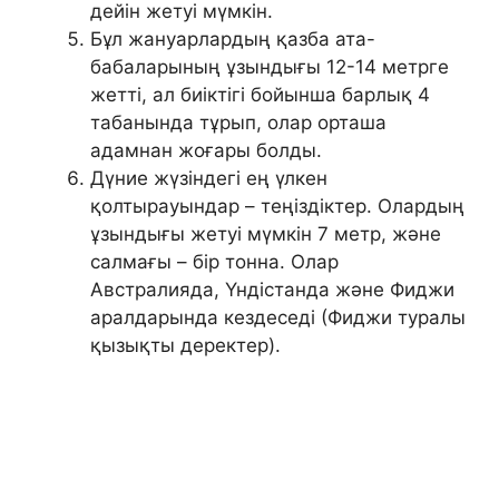
дейін жетуі мүмкін.
Бұл жануарлардың қазба ата-
бабаларының ұзындығы 12-14 метрге
жетті, ал биіктігі бойынша барлық 4
табанында тұрып, олар орташа
адамнан жоғары болды.
Дүние жүзіндегі ең үлкен
қолтырауындар – теңіздіктер. Олардың
ұзындығы жетуі мүмкін 7 метр, және
салмағы – бір тонна. Олар
Австралияда, Үндістанда және Фиджи
аралдарында кездеседі (Фиджи туралы
қызықты деректер).