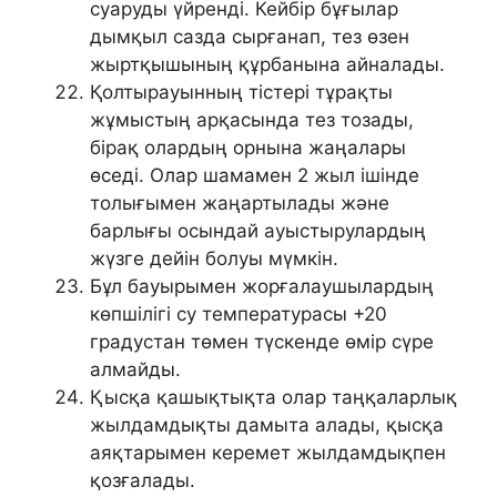
суаруды үйренді. Кейбір бұғылар
дымқыл сазда сырғанап, тез өзен
жыртқышының құрбанына айналады.
Қолтырауынның тістері тұрақты
жұмыстың арқасында тез тозады,
бірақ олардың орнына жаңалары
өседі. Олар шамамен 2 жыл ішінде
толығымен жаңартылады және
барлығы осындай ауыстырулардың
жүзге дейін болуы мүмкін.
Бұл бауырымен жорғалаушылардың
көпшілігі су температурасы +20
градустан төмен түскенде өмір сүре
алмайды.
Қысқа қашықтықта олар таңқаларлық
жылдамдықты дамыта алады, қысқа
аяқтарымен керемет жылдамдықпен
қозғалады.