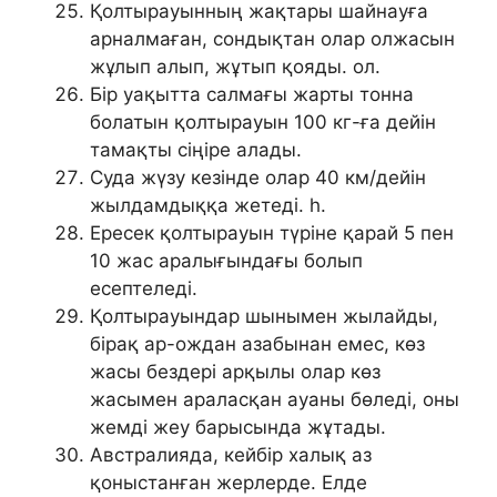
Қолтырауынның жақтары шайнауға
арналмаған, сондықтан олар олжасын
жұлып алып, жұтып қояды. ол.
Бір уақытта салмағы жарты тонна
болатын қолтырауын 100 кг-ға дейін
тамақты сіңіре алады.
Суда жүзу кезінде олар 40 км/дейін
жылдамдыққа жетеді. h.
Ересек қолтырауын түріне қарай 5 пен
10 жас аралығындағы болып
есептеледі.
Қолтырауындар шынымен жылайды,
бірақ ар-ождан азабынан емес, көз
жасы бездері арқылы олар көз
жасымен араласқан ауаны бөледі, оны
жемді жеу барысында жұтады.
Австралияда, кейбір халық аз
қоныстанған жерлерде. Елде