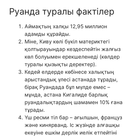
Руанда туралы фактілер
Аймақтың халқы 12,95 миллион
адамды құрайды.
Міне, Киву көлі бүкіл материктегі
қолтырауындар кездеспейтін жалғыз
көл болуымен ерекшеленеді (көлдер
туралы қызықты деректер).
Кедей елдерде көбінесе халықтың
арыстандық үлесі астанада тұрады,
бірақ Руандада бұл мүлде емес –
мұнда, астана Кигалиде барлық
руандалықтардың шамамен 10% ғана
тұрады.
Үш ресми тіл бар – ағылшын, француз
және кинярванд. Іс жүзінде алғашқы
екеуіне ешкім дерлік иелік етпейтіні