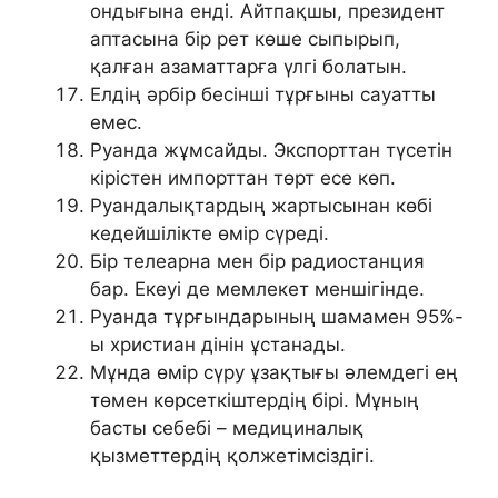
ондығына енді. Айтпақшы, президент
аптасына бір рет көше сыпырып,
қалған азаматтарға үлгі болатын.
Елдің әрбір бесінші тұрғыны сауатты
емес.
Руанда жұмсайды. Экспорттан түсетін
кірістен импорттан төрт есе көп.
Руандалықтардың жартысынан көбі
кедейшілікте өмір сүреді.
Бір телеарна мен бір радиостанция
бар. Екеуі де мемлекет меншігінде.
Руанда тұрғындарының шамамен 95%-
ы христиан дінін ұстанады.
Мұнда өмір сүру ұзақтығы әлемдегі ең
төмен көрсеткіштердің бірі. Мұның
басты себебі – медициналық
қызметтердің қолжетімсіздігі.