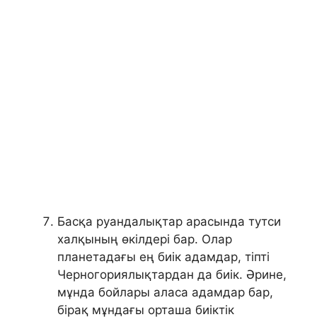
Басқа руандалықтар арасында тутси
халқының өкілдері бар. Олар
планетадағы ең биік адамдар, тіпті
Черногориялықтардан да биік. Әрине,
мұнда бойлары аласа адамдар бар,
бірақ мұндағы орташа биіктік