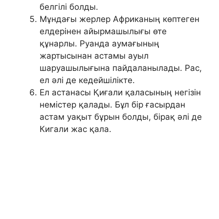
белгілі болды.
Мұндағы жерлер Африканың көптеген
елдерінен айырмашылығы өте
құнарлы. Руанда аумағының
жартысынан астамы ауыл
шаруашылығына пайдаланылады. Рас,
ел әлі де кедейшілікте.
Ел астанасы Қиғали қаласының негізін
немістер қалады. Бұл бір ғасырдан
астам уақыт бұрын болды, бірақ әлі де
Кигали жас қала.