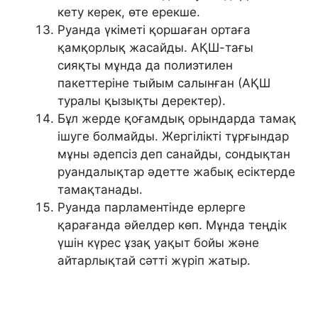
кету керек, өте ерекше.
Руанда үкіметі қоршаған ортаға
қамқорлық жасайды. АҚШ-тағы
сияқты мұнда да полиэтилен
пакеттеріне тыйым салынған (АҚШ
туралы қызықты деректер).
Бұл жерде қоғамдық орындарда тамақ
ішуге болмайды. Жергілікті тұрғындар
мұны әдепсіз деп санайды, сондықтан
руандалықтар әдетте жабық есіктерде
тамақтанады.
Руанда парламентінде ерлерге
қарағанда әйелдер көп. Мұнда теңдік
үшін күрес ұзақ уақыт бойы және
айтарлықтай сәтті жүріп жатыр.