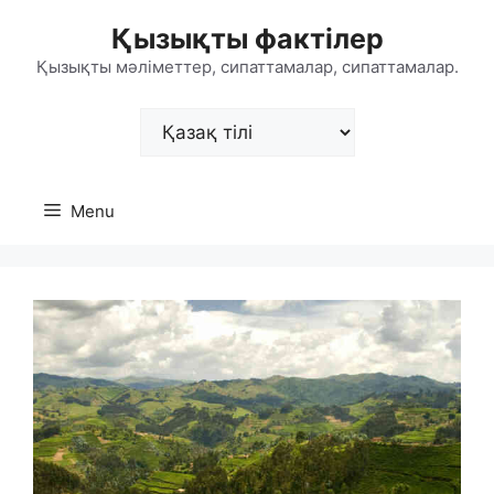
Skip
Қызықты фактілер
to
content
Қызықты мәліметтер, сипаттамалар, сипаттамалар.
Choose
a
language
Menu