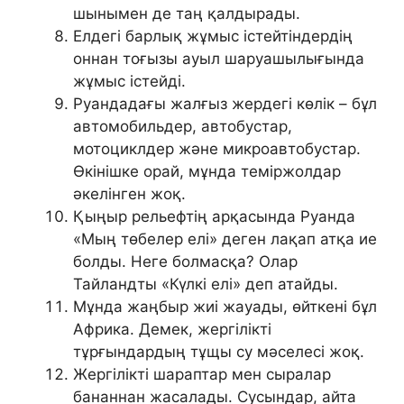
шынымен де таң қалдырады.
Елдегі барлық жұмыс істейтіндердің
оннан тоғызы ауыл шаруашылығында
жұмыс істейді.
Руандадағы жалғыз жердегі көлік – бұл
автомобильдер, автобустар,
мотоциклдер және микроавтобустар.
Өкінішке орай, мұнда теміржолдар
әкелінген жоқ.
Қыңыр рельефтің арқасында Руанда
«Мың төбелер елі» деген лақап атқа ие
болды. Неге болмасқа? Олар
Тайландты «Күлкі елі» деп атайды.
Мұнда жаңбыр жиі жауады, өйткені бұл
Африка. Демек, жергілікті
тұрғындардың тұщы су мәселесі жоқ.
Жергілікті шараптар мен сыралар
бананнан жасалады. Сусындар, айта