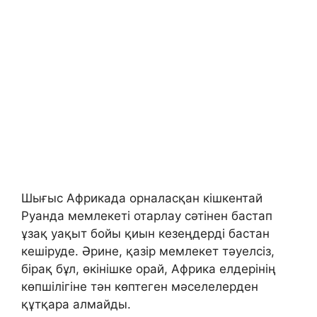
Шығыс Африкада орналасқан кішкентай
Руанда мемлекеті отарлау сәтінен бастап
ұзақ уақыт бойы қиын кезеңдерді бастан
кешіруде. Әрине, қазір мемлекет тәуелсіз,
бірақ бұл, өкінішке орай, Африка елдерінің
көпшілігіне тән көптеген мәселелерден
құтқара алмайды.