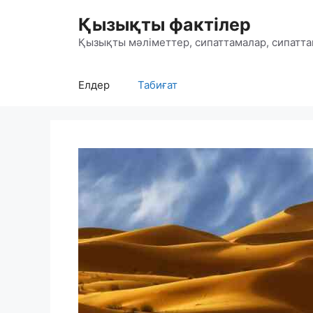
Skip
Қызықты фактілер
to
content
Қызықты мәліметтер, сипаттамалар, сипатта
Елдер
Табиғат