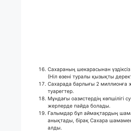
Сахараның шекарасынан үздіксіз а
(Ніл өзені туралы қызықты дерек
Сахарада барлығы 2 миллионға ж
туарегтер.
Мұндағы оазистердің көпшілігі с
жерлерде пайда болады.
Ғалымдар бұл аймақтардың шам
анықтады, бірақ Сахара шамамен
алды.