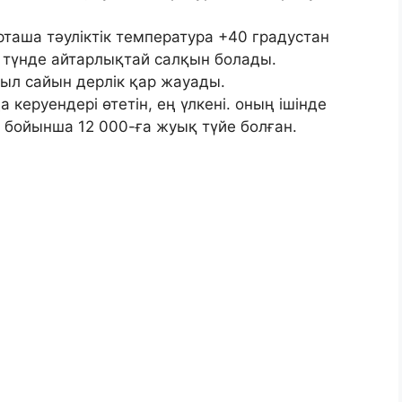
рташа тәуліктік температура +40 градустан
 түнде айтарлықтай салқын болады.
жыл сайын дерлік қар жауады.
керуендері өтетін, ең үлкені. оның ішінде
бойынша 12 000-ға жуық түйе болған.