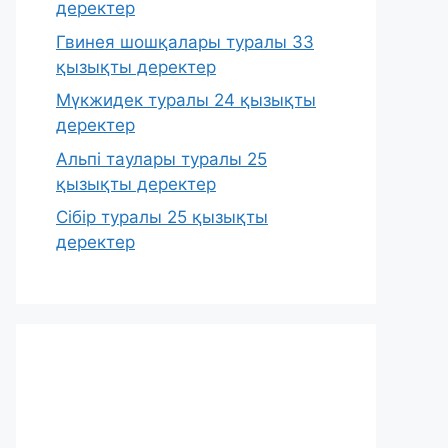
деректер
Гвинея шошқалары туралы 33
қызықты деректер
Мүкжидек туралы 24 қызықты
деректер
Альпі таулары туралы 25
қызықты деректер
Сібір туралы 25 қызықты
деректер