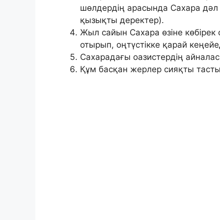
шөлдердің арасында Сахара дәл 
қызықты деректер).
Жыл сайын Сахара өзіне көбірек
отырып, оңтүстікке қарай кеңейе
Сахарадағы оазистердің айнала
Құм басқан жерлер сияқты тасты