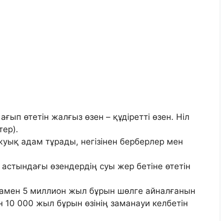
ғып өтетін жалғыз өзен – құдіретті өзен. Ніл
тер).
уық адам тұрады, негізінен берберлер мен
у астындағы өзендердің суы жер бетіне өтетін
амен 5 миллион жыл бұрын шөлге айналғанын
 10 000 жыл бұрын өзінің заманауи келбетін