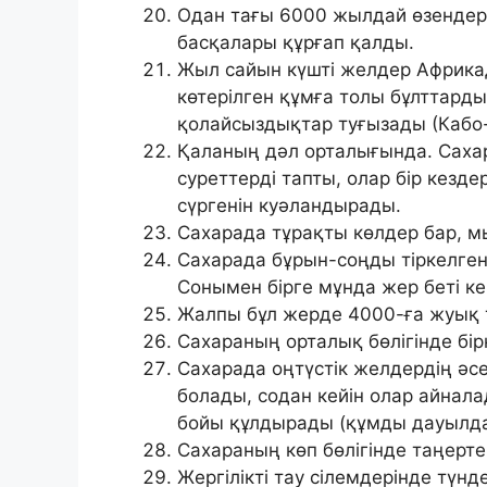
Одан тағы 6000 жылдай өзендер 
басқалары құрғап қалды.
Жыл сайын күшті желдер Африка
көтерілген құмға толы бұлттарды 
қолайсыздықтар туғызады (Кабо
Қаланың дәл орталығында. Саха
суреттерді тапты, олар бір кезд
сүргенін куәландырады.
Сахарада тұрақты көлдер бар, м
Сахарада бұрын-соңды тіркелген
Сонымен бірге мұнда жер беті ке
Жалпы бұл жерде 4000-ға жуық тір
Сахараның орталық бөлігінде б
Сахарада оңтүстік желдердің ә
болады, содан кейін олар айнала
бойы құлдырады (құмды дауылда
Сахараның көп бөлігінде таңерте
Жергілікті тау сілемдерінде түнд