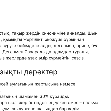
ыстық, тақыр жердің синониміне айналды. Шын
1; қызықты жергілікті экожүйе бұрыннан
сүруге бейімделе алды, дегенмен, әрине, бұл
. Дегенмен Сахарада да адамдар тұрады,
 жерлерде ұзақ өмір сүрмейтіні сөзсіз.
ызықты деректер
есей аумағының жартысына немесе
.
умағының шамамен 30% құрайды.
ара шөлі жер бетіндегі ең үлкен емес – пальма
қ құм, жылу және шағылдар бар кәдімгі