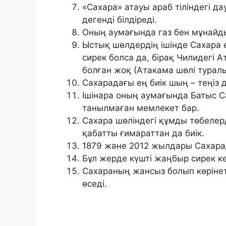
«Сахара» атауы араб тіліндегі 
дегенді білдіреді.
Оның аумағында газ бен мұнайд
Ыстық шөлдердің ішінде Сахара 
сирек болса да, бірақ Чилидегі
болған жоқ (Атакама шөлі турал
Сахарадағы ең биік шың – теңіз д
Ішінара оның аумағында Батыс С
танылмаған мемлекет бар.
Сахара шөліндегі құмды төбелерді
қабатты ғимараттан да биік.
1879 және 2012 жылдары Сахарада
Бұл жерде күшті жаңбыр сирек ке
Сахараның жансыз болып көрінеті
өседі.