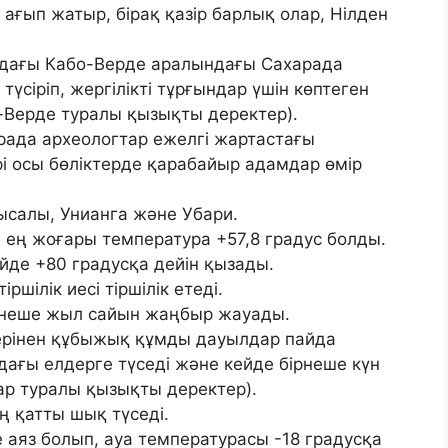
ағып жатыр, бірақ қазір барлық олар, Нілден
дағы Кабо-Верде аралындағы Сахарада
түсіріп, жергілікті тұрғындар үшін көптеген
-Верде туралы қызықты деректер).
рада археологтар ежелгі жартастағы
ері осы бөліктерде қарабайыр адамдар өмір
ысалы, Унианга және Убари.
 ең жоғары температура +57,8 градус болды.
йде +80 градусқа дейін қызады.
шілік иесі тіршілік етеді.
ірнеше жыл сайын жаңбыр жауады.
серінен құбыжық құмды дауылдар пайда
дағы елдерге түседі және кейде бірнеше күн
р туралы қызықты деректер).
ң қатты шық түседі.
е аяз болып, ауа температурасы -18 градусқа