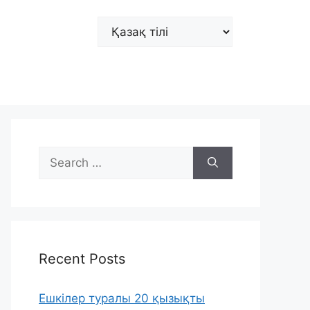
Choose
a
language
Search
for:
Recent Posts
Ешкілер туралы 20 қызықты