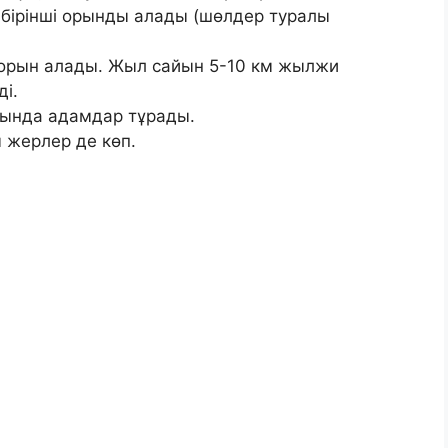
бірінші орынды алады (шөлдер туралы
 орын алады. Жыл сайын 5-10 км жылжи
ді.
сында адамдар тұрады.
 жерлер де көп.