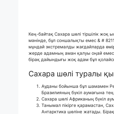
Кең-байтақ Сахара шөлі тіршілік жоқ 
мәнінде, бұл соншалықты емес & # 821
мұндай экстремалды жағдайларда өмір 
жерде адамның аман қалуы оңай емес
бірақ дайындығы жоқ адам бұл қолайсыз
Сахара шөлі туралы қ
Ауданы бойынша бұл шамамен Р
Бразилияның бүкіл аумағына тең
Сахара шөлі Африканың бүкіл а
Танымал пікірге қарамастан, Сах
Антарктика шөліне жатады. Біра