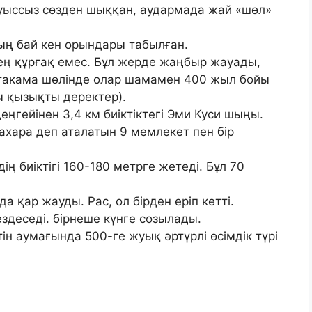
дауыссыз сөзден шыққан, аудармада жай «шөл»
ың бай кен орындары табылған.
ең құрғақ емес. Бұл жерде жаңбыр жауады,
 Атакама шөлінде олар шамамен 400 жыл бойы
ы қызықты деректер).
еңгейінен 3,4 км биіктіктегі Эми Куси шыңы.
ахара деп аталатын 9 мемлекет пен бір
ң биіктігі 160-180 метрге жетеді. Бұл 70
 қар жауды. Рас, ол бірден еріп кетті.
здеседі. бірнеше күнге созылады.
н аумағында 500-ге жуық әртүрлі өсімдік түрі