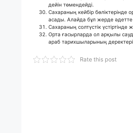
дейін төмендейді.
Сахараның кейбір бөліктерінде о
асады. Алайда бұл жерде әдетте
Сахараның солтүстік үстіртінде 
Орта ғасырларда ол арқылы сауда 
араб тарихшыларының деректері 
Rate this post