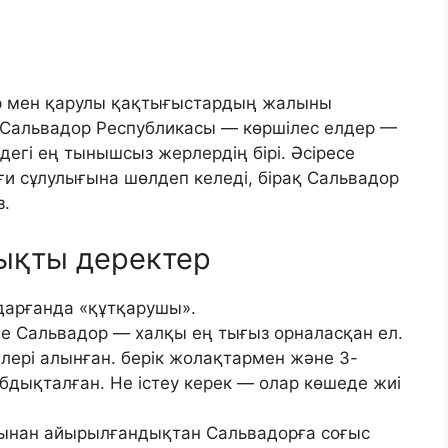
р мен қарулы қақтығыстардың жалыны
л Сальвадор Республикасы — көршілес елдер —
егі ең тынышсыз жерлердің бірі. Әсіресе
ғи сұлулығына шөлдеп келеді, бірақ Сальвадор
з.
ықты деректер
аударғанда «құтқарушы».
де Сальвадор — халқы ең тығыз орналасқан ел.
лері алынған. берік жолақтармен және 3-
дықталған. Не істеу керек — олар көшеде жиі
сынан айырылғандықтан Сальвадорға соғыс