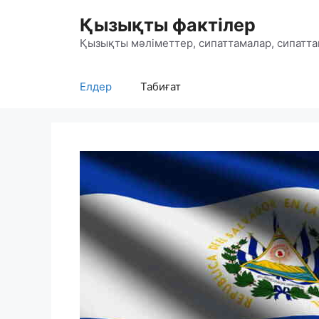
Skip
Қызықты фактілер
to
content
Қызықты мәліметтер, сипаттамалар, сипатта
Елдер
Табиғат