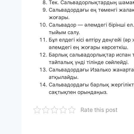
Тек. Сальвадорлықтардың шамам
Сальвадордағы ең төменгі жалақ
жоғары.
Сальвадор — әлемдегі бірінші е
тыйым салу.
Бұл елдегі кісі өлтіру деңгейі (
әлемдегі ең жоғары көрсеткіш.
Барлық сальвадорлықтар испан ті
тайпалық үнді тілінде сөйлейді.
Сальвадордағы Изалько жанартау
атқылайды.
Сальвадордағы барлық жергілікті
сақтықпен орындаңыз.
Rate this post