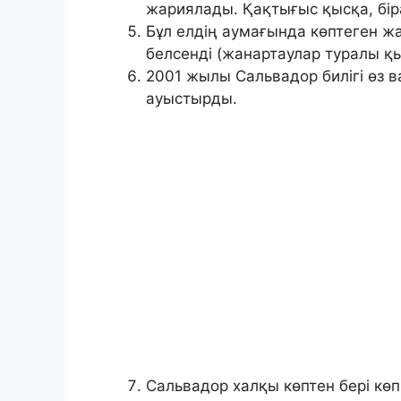
жариялады. Қақтығыс қысқа, бі
Бұл елдің аумағында көптеген ж
белсенді (жанартаулар туралы қ
2001 жылы Сальвадор билігі өз 
ауыстырды.
Сальвадор халқы көптен бері көп