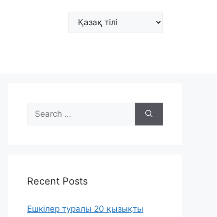
Choose
a
language
Search
for:
Recent Posts
Ешкілер туралы 20 қызықты