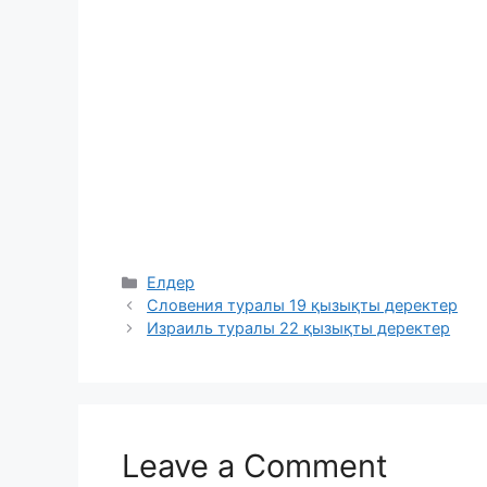
Categories
Елдер
Словения туралы 19 қызықты деректер
Израиль туралы 22 қызықты деректер
Leave a Comment