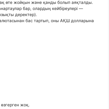
рақ өте жойқын және қанды болып аяқталды.
анартаулар бар, олардың кейбіреулері —
ызықты деректер).
валютасынан бас тартып, оны АҚШ долларына
 өзгерген жоқ.