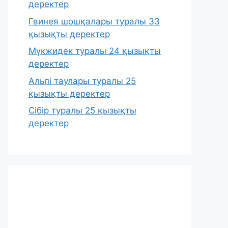
деректер
Гвинея шошқалары туралы 33
қызықты деректер
Мүкжидек туралы 24 қызықты
деректер
Альпі таулары туралы 25
қызықты деректер
Сібір туралы 25 қызықты
деректер