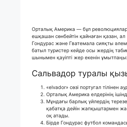
Орталық Америка — бұл революцияла
ешқашан сөнбейтін қайнаған қазан, а
Гондурас және Гватемала сияқты әлемд
батыл туристер кейде осы жердің таби
шынымен қауіпті жер екенін ұмытпаңы
Сальвадор туралы қыз
«elvador» сөзі португал тілінен 
Орталық Америка елдерінің ішін
Мұндағы барлық үйлердің терезе
қабатқа дейін жапқыштармен жаб
оқ атады.
Бірде Гондурас футбол команда