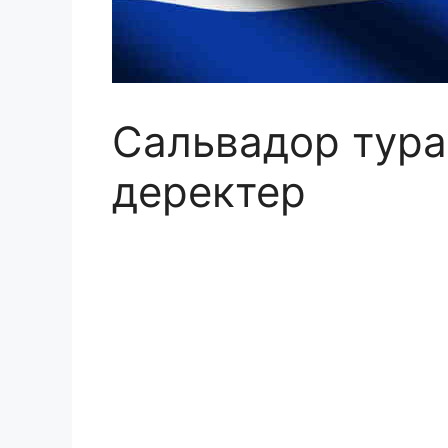
Сальвадор тур
деректер