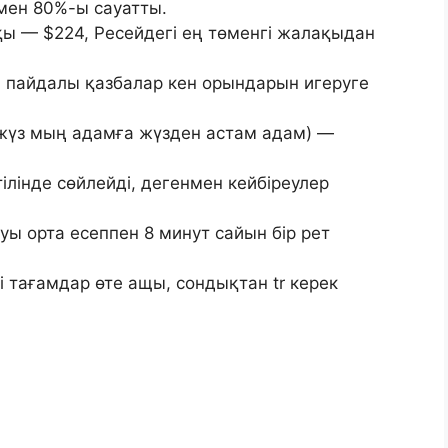
ен 80%-ы сауатты.
ы — $224, Ресейдегі ең төменгі жалақыдан
л. пайдалы қазбалар кен орындарын игеруге
әр жүз мың адамға жүзден астам адам) —
лінде сөйлейді, дегенмен кейбіреулер
ы орта есеппен 8 минут сайын бір рет
 тағамдар өте ащы, сондықтан tr керек