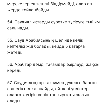
мерекелер ештеңені білдірмейді, олар ол
жерде тойланбайды.
54. Саудиялықтарды суретке түсіруге тыйым
салынады.
55. Сауд Арабиясының шөлінде көлік
кептелісі жиі болады, кейде 5 қатарға
жетеді.
56. Арабтар дәмді тағамдар әзірлеуді жақсы
көреді.
57. Саудиялықтар таксимен дүкенге барған
соң есікті де ашпайды, өйткені үндістер
оларға жүгіріп келіп тапсырысты жазып
алады.