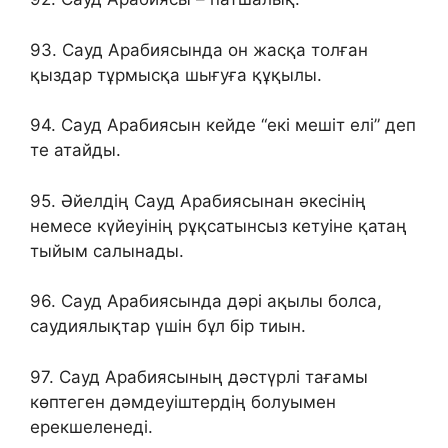
93. Сауд Арабиясында он жасқа толған
қыздар тұрмысқа шығуға құқылы.
94. Сауд Арабиясын кейде “екі мешіт елі” деп
те атайды.
95. Әйелдің Сауд Арабиясынан әкесінің
немесе күйеуінің рұқсатынсыз кетуіне қатаң
тыйым салынады.
96. Сауд Арабиясында дәрі ақылы болса,
саудиялықтар үшін бұл бір тиын.
97. Сауд Арабиясының дәстүрлі тағамы
көптеген дәмдеуіштердің болуымен
ерекшеленеді.