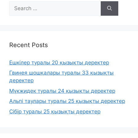
Search
for:
Recent Posts
Ешкілер туралы 20 қызықты деректер
Гвинея шошқалары туралы 33 қызықты
деректер
Мүкжидек туралы 24 қызықты деректер
Альпі таулары туралы 25 қызықты деректер
Сібір туралы 25 қызықты деректер