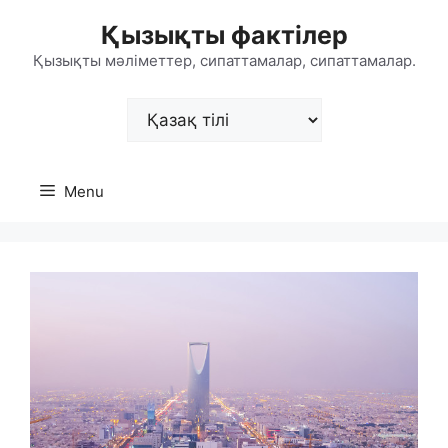
Skip
Қызықты фактілер
to
content
Қызықты мәліметтер, сипаттамалар, сипаттамалар.
Choose
a
language
Menu