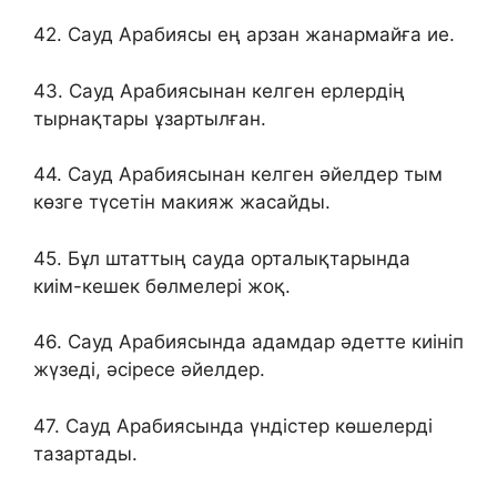
42. Сауд Арабиясы ең арзан жанармайға ие.
43. Сауд Арабиясынан келген ерлердің
тырнақтары ұзартылған.
44. Сауд Арабиясынан келген әйелдер тым
көзге түсетін макияж жасайды.
45. Бұл штаттың сауда орталықтарында
киім-кешек бөлмелері жоқ.
46. Сауд Арабиясында адамдар әдетте киініп
жүзеді, әсіресе әйелдер.
47. Сауд Арабиясында үндістер көшелерді
тазартады.