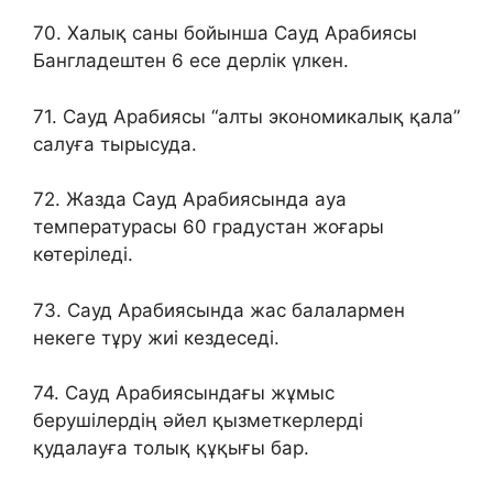
70. Халық саны бойынша Сауд Арабиясы
Бангладештен 6 есе дерлік үлкен.
71. Сауд Арабиясы “алты экономикалық қала”
салуға тырысуда.
72. Жазда Сауд Арабиясында ауа
температурасы 60 градустан жоғары
көтеріледі.
73. Сауд Арабиясында жас балалармен
некеге тұру жиі кездеседі.
74. Сауд Арабиясындағы жұмыс
берушілердің әйел қызметкерлерді
қудалауға толық құқығы бар.