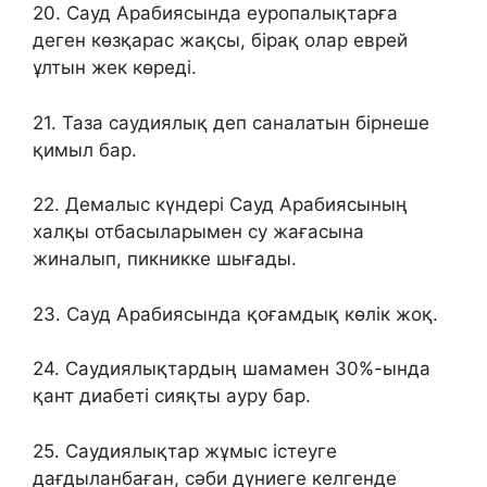
20. Сауд Арабиясында еуропалықтарға
деген көзқарас жақсы, бірақ олар еврей
ұлтын жек көреді.
21. Таза саудиялық деп саналатын бірнеше
қимыл бар.
22. Демалыс күндері Сауд Арабиясының
халқы отбасыларымен су жағасына
жиналып, пикникке шығады.
23. Сауд Арабиясында қоғамдық көлік жоқ.
24. Саудиялықтардың шамамен 30%-ында
қант диабеті сияқты ауру бар.
25. Саудиялықтар жұмыс істеуге
дағдыланбаған, сәби дүниеге келгенде