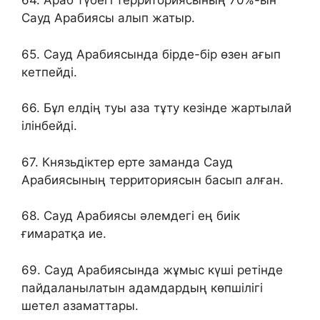
64. Араб түбегі территориясының 70%-ын
Сауд Арабиясы алып жатыр.
65. Сауд Арабиясында бірде-бір өзен ағып
кетпейді.
66. Бұл елдің туы аза тұту кезінде жартылай
ілінбейді.
67. Князьдіктер ерте заманда Сауд
Арабиясының территориясын басып алған.
68. Сауд Арабиясы әлемдегі ең биік
ғимаратқа ие.
69. Сауд Арабиясында жұмыс күші ретінде
пайдаланылатын адамдардың көпшілігі
шетел азаматтары.