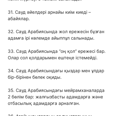
31. Сауд әйелдері арнайы киім киеді –
абайялар.
32. Сауд Арабиясында жол ережесін бұзған
адамға ірі көлемде айыппұл салынады.
33. Сауд Арабиясында “оң қол” ережесі бар.
Олар сол қолдарымен ештеңе істемейді.
34. Сауд Арабиясындағы қыздар мен ұлдар
бір-бірінен бөлек оқиды.
35. Сауд Арабиясындағы мейрамханаларда
2 бөлім бар: жалғызбасты адамдарға және
отбасылық адамдарға арналған.