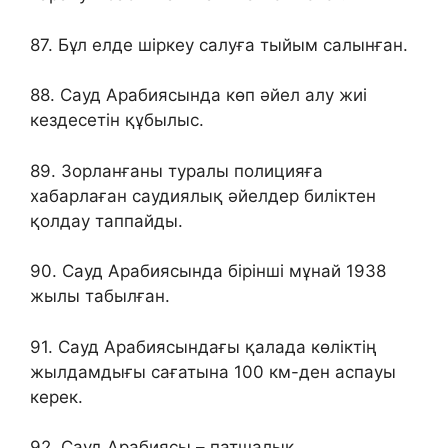
87. Бұл елде шіркеу салуға тыйым салынған.
88. Сауд Арабиясында көп әйел алу жиі
кездесетін құбылыс.
89. Зорланғаны туралы полицияға
хабарлаған саудиялық әйелдер биліктен
қолдау таппайды.
90. Сауд Арабиясында бірінші мұнай 1938
жылы табылған.
91. Сауд Арабиясындағы қалада көліктің
жылдамдығы сағатына 100 км-ден аспауы
керек.
92. Сауд Арабиясы – патшалық.