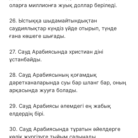
оларға миллионға жуық доллар беріледі.
26. Ыстыққа шыдамайтындықтан
саудиялықтар күндіз үйде отырып, түнде
ғана көшеге шығады.
27. Сауд Арабиясында христиан діні
ұстанбайды.
28. Сауд Арабиясының қоғамдық
дәретханаларында суы бар шланг бар, оның
арқасында жууға болады.
29. Сауд Арабиясы әлемдегі ең жабық
елдердің бірі.
30. Сауд Арабиясында тұратын әйелдерге
көлік жүргізуге тыйым салынады.