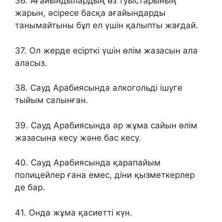
36. Ағайындылардың өз туыстарының
жарын, әсіресе басқа ағайындарды
танымайтыны бұл ел үшін қалыпты жағдай.
37. Ол жерде есірткі үшін өлім жазасын ала
аласыз.
38. Сауд Арабиясында алкогольді ішуге
тыйым салынған.
39. Сауд Арабиясында әр жұма сайын өлім
жазасына кесу және бас кесу.
40. Сауд Арабиясында қарапайым
полицейлер ғана емес, діни қызметкерлер
де бар.
41. Онда жұма қасиетті күн.