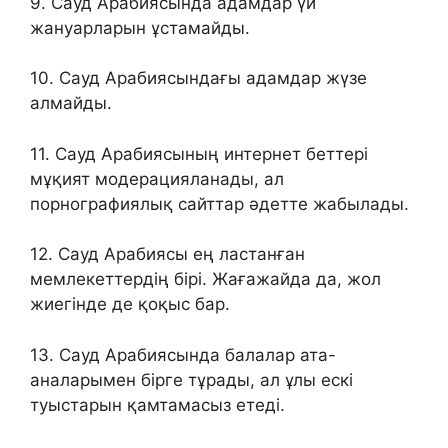
9. Сауд Арабиясында адамдар үй
жануарларын ұстамайды.
10. Сауд Арабиясындағы адамдар жүзе
алмайды.
11. Сауд Арабиясының интернет беттері
мұқият модерацияланады, ал
порнографиялық сайттар әдетте жабылады.
12. Сауд Арабиясы ең ластанған
мемлекеттердің бірі. Жағажайда да, жол
жиегінде де қоқыс бар.
13. Сауд Арабиясында балалар ата-
аналарымен бірге тұрады, ал ұлы ескі
туыстарын қамтамасыз етеді.