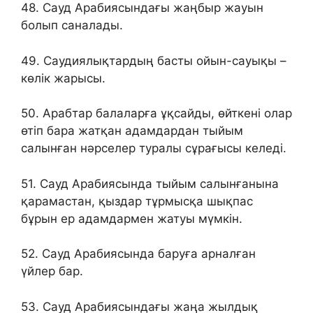
48. Сауд Арабиясындағы жаңбыр жауын
болып саналады.
49. Саудиялықтардың басты ойын-сауықы –
көлік жарысы.
50. Арабтар балаларға ұқсайды, өйткені олар
өтіп бара жатқан адамдардан тыйым
салынған нәрселер туралы сұрағысы келеді.
51. Сауд Арабиясында тыйым салынғанына
қарамастан, қыздар тұрмысқа шықпас
бұрын ер адамдармен жатуы мүмкін.
52. Сауд Арабиясында баруға арналған
үйлер бар.
53. Сауд Арабиясындағы жаңа жылдық