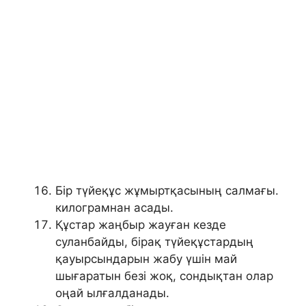
Бір түйеқұс жұмыртқасының салмағы.
килограмнан асады.
Құстар жаңбыр жауған кезде
суланбайды, бірақ түйеқұстардың
қауырсындарын жабу үшін май
шығаратын безі жоқ, сондықтан олар
оңай ылғалданады.