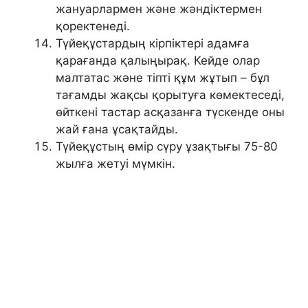
жануарлармен және жәндіктермен
қоректенеді.
Түйеқұстардың кірпіктері адамға
қарағанда қалыңырақ. Кейде олар
малтатас және тіпті құм жұтып – бұл
тағамды жақсы қорытуға көмектеседі,
өйткені тастар асқазанға түскенде оны
жай ғана ұсақтайды.
Түйеқұстың өмір сүру ұзақтығы 75-80
жылға жетуі мүмкін.