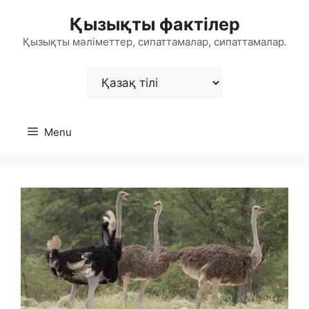
Skip
Қызықты фактілер
to
content
Қызықты мәліметтер, сипаттамалар, сипаттамалар.
Choose
a
language
Menu