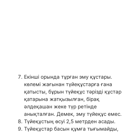
Екінші орында тұрған эму құстары.
көлемі жағынан түйеқұстарға ғана
қатысты, бұрын түйеқұс тәрізді құстар
қатарына жатқызылған, бірақ
әлдеқашан жеке түр ретінде
анықталған. Демек, эму түйеқұс емес.
Түйеқұстың өсуі 2,5 метрден асады.
Түйеқұстар басын құмға тығымайды,