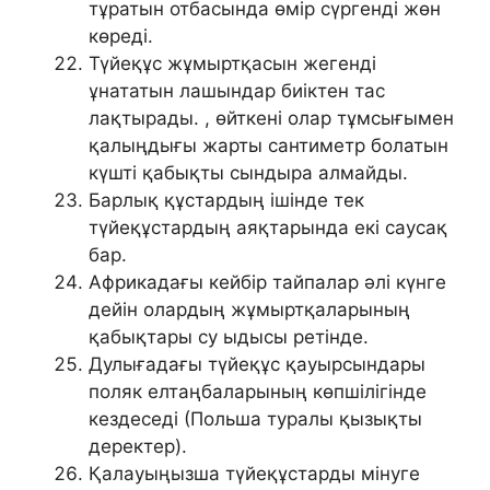
тұратын отбасында өмір сүргенді жөн
көреді.
Түйеқұс жұмыртқасын жегенді
ұнататын лашындар биіктен тас
лақтырады. , өйткені олар тұмсығымен
қалыңдығы жарты сантиметр болатын
күшті қабықты сындыра алмайды.
Барлық құстардың ішінде тек
түйеқұстардың аяқтарында екі саусақ
бар.
Африкадағы кейбір тайпалар әлі күнге
дейін олардың жұмыртқаларының
қабықтары су ыдысы ретінде.
Дулығадағы түйеқұс қауырсындары
поляк елтаңбаларының көпшілігінде
кездеседі (Польша туралы қызықты
деректер).
Қалауыңызша түйеқұстарды мінуге