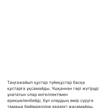
Таңғажайып құстар түйеқұстар басқа
құстарға ұқсамайды. Ұшқаннан гөрі жүгіруді
ұнататын олар интеллектімен
ерекшеленбейді, бұл олардың өмір сүруге
тамаша бейімделуіне кедергі жасамайды.