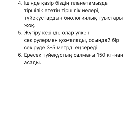
Ішінде қазір біздің планетамызда
тіршілік ететін тіршілік иелері,
түйеқұстардың биологиялық туыстары
жоқ.
Жүгіру кезінде олар үлкен
секірулермен қозғалады, осындай бір
секіруде 3-5 метрді еңсереді.
Ересек түйеқұстың салмағы 150 кг-нан
асады.