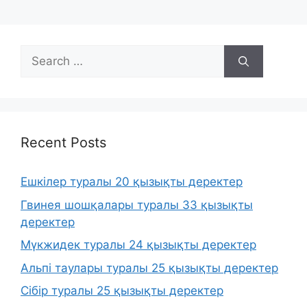
Search
for:
Recent Posts
Ешкілер туралы 20 қызықты деректер
Гвинея шошқалары туралы 33 қызықты
деректер
Мүкжидек туралы 24 қызықты деректер
Альпі таулары туралы 25 қызықты деректер
Сібір туралы 25 қызықты деректер