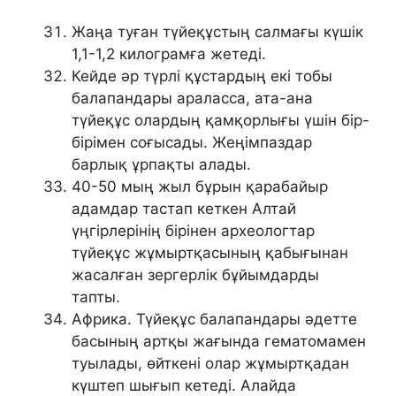
Жаңа туған түйеқұстың салмағы күшік
1,1-1,2 килограмға жетеді.
Кейде әр түрлі құстардың екі тобы
балапандары араласса, ата-ана
түйеқұс олардың қамқорлығы үшін бір-
бірімен соғысады. Жеңімпаздар
барлық ұрпақты алады.
40-50 мың жыл бұрын қарабайыр
адамдар тастап кеткен Алтай
үңгірлерінің бірінен археологтар
түйеқұс жұмыртқасының қабығынан
жасалған зергерлік бұйымдарды
тапты.
Африка. Түйеқұс балапандары әдетте
басының артқы жағында гематомамен
туылады, өйткені олар жұмыртқадан
күштеп шығып кетеді. Алайда