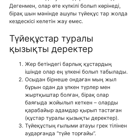
Дегенмен, олар өте күлкілі болып көрінеді,
бірақ шын мәнінде ашулы түйеқұс тар жолда
кездескісі келетін жау емес.
Түйеқұстар туралы
қызықты деректер
Жер бетіндегі барлық құстардың
ішінде олар ең үлкені болып табылады.
Осыдан бірнеше ондаған мың жыл
бұрын одан да үлкен түрлер мен
жыртқыштар болған, бірақ олар
баяғыда жойылып кеткен – оларды
қарабайыр адамдар қырып тастаған
(құстар туралы қызықты деректер).
Түйеқұстың ғылыми атауы грек тілінен
аударғанда “түйе торғайы”.