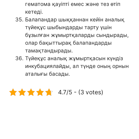
гематома қауіпті емес және тез өтіп
кетеді.
Балапандар шыққаннан кейін аналық
түйеқұс шыбындарды тарту үшін
бұзылған жұмыртқаларды сындырады,
олар бақыттырақ балапандарды
тамақтандырады.
Түйеқұс аналық жұмыртқасын күндіз
инкубациялайды, ал түнде оның орнын
аталығы басады.
4.7/5 - (3 votes)