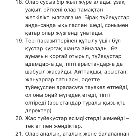
Олар сусыз бір жыл жүре алады. ұзақ
уақыт, өйткені олар тамақтан
жеткілікті ылғалға ие. Бірақ түйеқұстар
анда-санда ықыласпен ішеді, сонымен
қатар олар жүзгенді ұнатады.
Тері паразиттерінен құтылу үшін бұл
құстар құрғақ шаңға айналады. Өз
аумағын қорғай отырып, түйеқұстар
адамдарға да, тіпті арыстандарға да
шабуыл жасайды. Айтпақшы, арыстан,
жануарлар патшасы, әдетте
түйеқұспен араласуға тәуекел етпейді,
ол оны оңай мүгедек етеді, тіпті
өлтіреді (арыстандар туралы қызықты
деректер).
Жас түйеқұстар өсімдіктерді жемейді –
тек ет пен жәндіктер.
Олар аналық, аталық және балапаннан