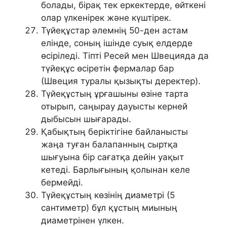
болады, бірақ тек еркектерде, өйткені
олар үлкенірек және күштірек.
Түйеқұстар әлемнің 50-ден астам
елінде, соның ішінде суық елдерде
өсіріледі. Тіпті Ресей мен Швецияда да
түйеқұс өсіретін фермалар бар
(Швеция туралы қызықты деректер).
Түйеқұстың ұрғашыны өзіне тарта
отырып, саңырау дауысты керней
дыбысын шығарады.
Қабықтың беріктігіне байланысты
жаңа туған балапанның сыртқа
шығуына бір сағатқа дейін уақыт
кетеді. Барлығының қолынан келе
бермейді.
Түйеқұстың көзінің диаметрі (5
сантиметр) бұл құстың миының
диаметрінен үлкен.