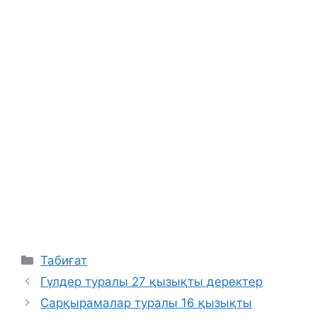
Categories
Табиғат
Гүлдер туралы 27 қызықты деректер
Сарқырамалар туралы 16 қызықты