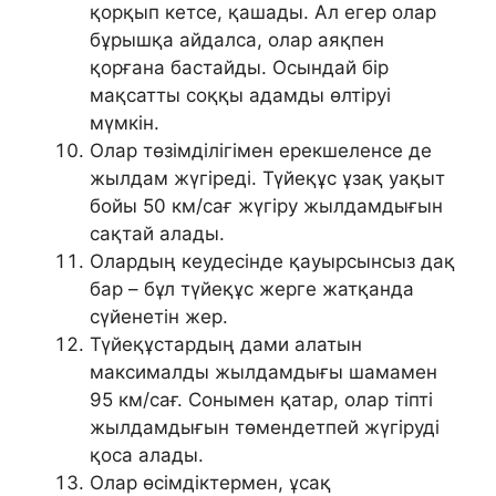
қорқып кетсе, қашады. Ал егер олар
бұрышқа айдалса, олар аяқпен
қорғана бастайды. Осындай бір
мақсатты соққы адамды өлтіруі
мүмкін.
Олар төзімділігімен ерекшеленсе де
жылдам жүгіреді. Түйеқұс ұзақ уақыт
бойы 50 км/сағ жүгіру жылдамдығын
сақтай алады.
Олардың кеудесінде қауырсынсыз дақ
бар – бұл түйеқұс жерге жатқанда
сүйенетін жер.
Түйеқұстардың дами алатын
максималды жылдамдығы шамамен
95 км/сағ. Сонымен қатар, олар тіпті
жылдамдығын төмендетпей жүгіруді
қоса алады.
Олар өсімдіктермен, ұсақ