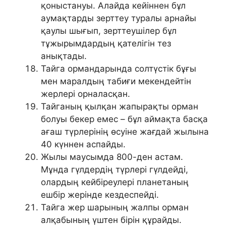
қоныстануы. Алайда кейіннен бұл
аумақтарды зерттеу туралы арнайы
қаулы шығып, зерттеушілер бұл
тұжырымдардың қателігін тез
анықтады.
Тайга ормандарында солтүстік бұғы
мен маралдың табиғи мекендейтін
жерлері орналасқан.
Тайганың қылқан жапырақты орман
болуы бекер емес – бұл аймақта басқа
ағаш түрлерінің өсуіне жағдай жылына
40 күннен аспайды.
Жылы маусымда 800-ден астам.
Мұнда гүлдердің түрлері гүлдейді,
олардың кейбіреулері планетаның
ешбір жерінде кездеспейді.
Тайга жер шарының жалпы орман
алқабының үштен бірін құрайды.