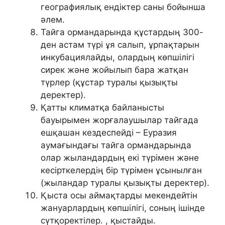
географиялық ендіктер саны бойынша
әлем.
Тайга ормандарында құстардың 300-
ден астам түрі ұя салып, ұрпақтарын
инкубациялайды, олардың көпшілігі
сирек және жойылып бара жатқан
түрлер (құстар туралы қызықты
деректер).
Қатты климатқа байланысты
бауырымен жорғалаушылар тайгада
ешқашан кездеспейді – Еуразия
аумағындағы тайга ормандарында
олар жыландардың екі түрімен және
кесірткелердің бір түрімен ұсынылған
(жыландар туралы қызықты деректер).
Қыста осы аймақтарды мекендейтін
жануарлардың көпшілігі, соның ішінде
сүтқоректілер. , қыстайды.