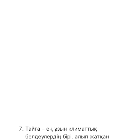
Тайга – ең ұзын климаттық
белдеулердің бірі. алып жатқан