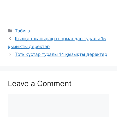
Categories
Табиғат
Қылқан жапырақты ормандар туралы 15
қызықты деректер
Тотықұстар туралы 14 қызықты деректер
Leave a Comment
Comment