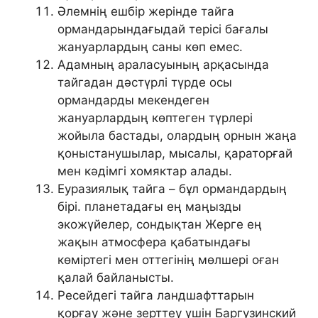
Әлемнің ешбір жерінде тайга
ормандарындағыдай терісі бағалы
жануарлардың саны көп емес.
Адамның араласуының арқасында
тайгадан дәстүрлі түрде осы
ормандарды мекендеген
жануарлардың көптеген түрлері
жойыла бастады, олардың орнын жаңа
қоныстанушылар, мысалы, қараторғай
мен кәдімгі хомяктар алады.
Еуразиялық тайга – бұл ормандардың
бірі. планетадағы ең маңызды
экожүйелер, сондықтан Жерге ең
жақын атмосфера қабатындағы
көміртегі мен оттегінің мөлшері оған
қалай байланысты.
Ресейдегі тайга ландшафттарын
қорғау және зерттеу үшін Баргузинский