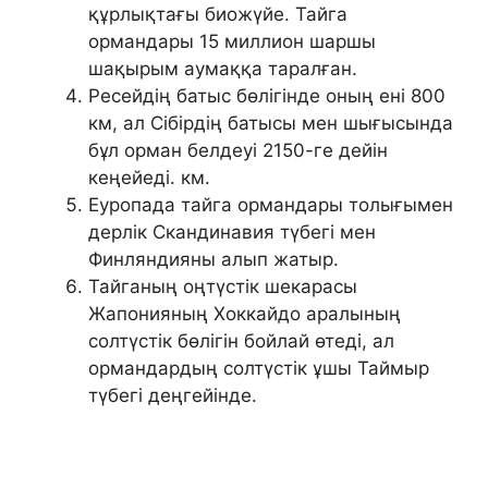
құрлықтағы биожүйе. Тайга
ормандары 15 миллион шаршы
шақырым аумаққа таралған.
Ресейдің батыс бөлігінде оның ені 800
км, ал Сібірдің батысы мен шығысында
бұл орман белдеуі 2150-ге дейін
кеңейеді. км.
Еуропада тайга ормандары толығымен
дерлік Скандинавия түбегі мен
Финляндияны алып жатыр.
Тайганың оңтүстік шекарасы
Жапонияның Хоккайдо аралының
солтүстік бөлігін бойлай өтеді, ал
ормандардың солтүстік ұшы Таймыр
түбегі деңгейінде.