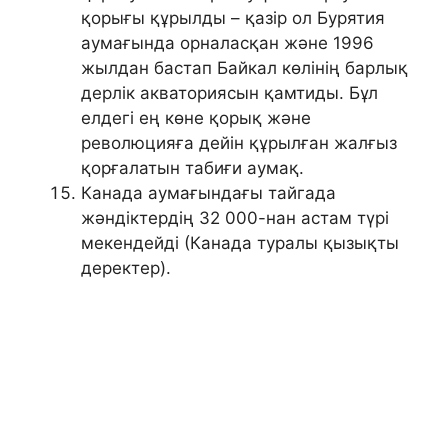
қорығы құрылды – қазір ол Бурятия
аумағында орналасқан және 1996
жылдан бастап Байкал көлінің барлық
дерлік акваториясын қамтиды. Бұл
елдегі ең көне қорық және
революцияға дейін құрылған жалғыз
қорғалатын табиғи аумақ.
Канада аумағындағы тайгада
жәндіктердің 32 000-нан астам түрі
мекендейді (Канада туралы қызықты
деректер).