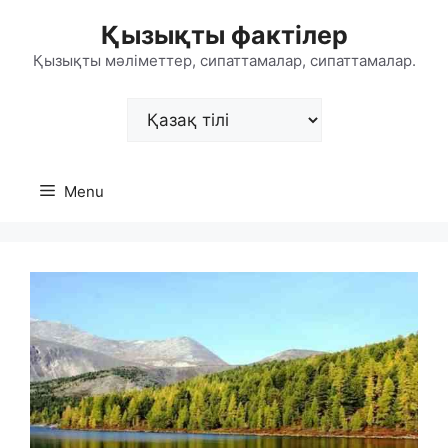
Skip
Қызықты фактілер
to
content
Қызықты мәліметтер, сипаттамалар, сипаттамалар.
Choose
a
language
Menu