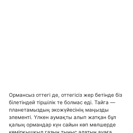
Ормансыз оттегі де, оттегісіз жер бетінде біз
білетіндей тіршілік те болмас еді. Тайга —
планетамыздың экожүйесінің маңызды
элементі. Үлкен аумақты алып жатқан бұл
қалың ормандар күн сайын көп мөлшерде
көмірқышқыл газын тыныс алатын ауаға