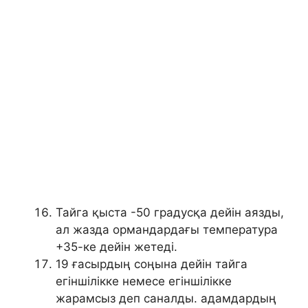
Тайга қыста -50 градусқа дейін аязды,
ал жазда ормандардағы температура
+35-ке дейін жетеді.
19 ғасырдың соңына дейін тайга
егіншілікке немесе егіншілікке
жарамсыз деп саналды. адамдардың