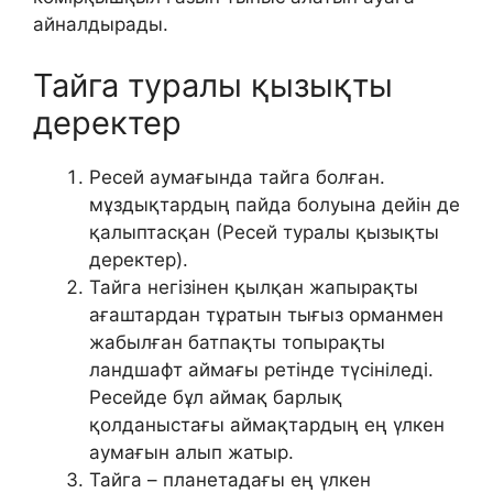
айналдырады.
Тайга туралы қызықты
деректер
Ресей аумағында тайга болған.
мұздықтардың пайда болуына дейін де
қалыптасқан (Ресей туралы қызықты
деректер).
Тайга негізінен қылқан жапырақты
ағаштардан тұратын тығыз орманмен
жабылған батпақты топырақты
ландшафт аймағы ретінде түсініледі.
Ресейде бұл аймақ барлық
қолданыстағы аймақтардың ең үлкен
аумағын алып жатыр.
Тайга – планетадағы ең үлкен