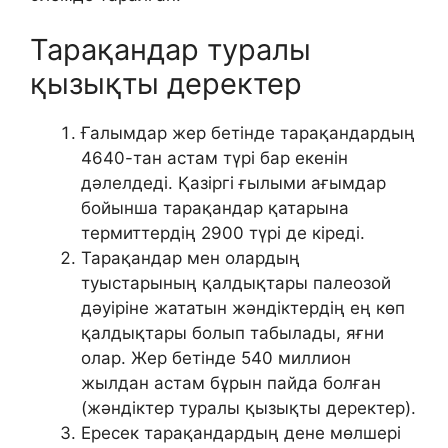
Тарақандар туралы
қызықты деректер
Ғалымдар жер бетінде тарақандардың
4640-тан астам түрі бар екенін
дәлелдеді. Қазіргі ғылыми ағымдар
бойынша тарақандар қатарына
термиттердің 2900 түрі де кіреді.
Тарақандар мен олардың
туыстарының қалдықтары палеозой
дәуіріне жататын жәндіктердің ең көп
қалдықтары болып табылады, яғни
олар. Жер бетінде 540 миллион
жылдан астам бұрын пайда болған
(жәндіктер туралы қызықты деректер).
Ересек тарақандардың дене мөлшері