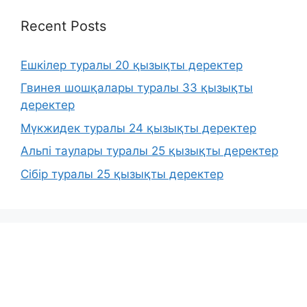
Recent Posts
Ешкілер туралы 20 қызықты деректер
Гвинея шошқалары туралы 33 қызықты
деректер
Мүкжидек туралы 24 қызықты деректер
Альпі таулары туралы 25 қызықты деректер
Сібір туралы 25 қызықты деректер