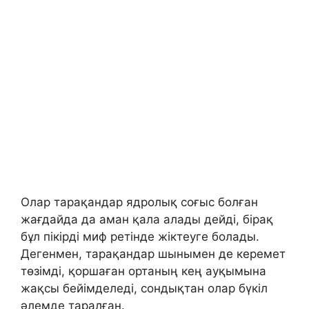
Олар тарақандар ядролық соғыс болған
жағдайда да аман қала алады дейді, бірақ
бұл пікірді миф ретінде жіктеуге болады.
Дегенмен, тарақандар шынымен де керемет
төзімді, қоршаған ортаның кең ауқымына
жақсы бейімделеді, сондықтан олар бүкіл
әлемде таралған.