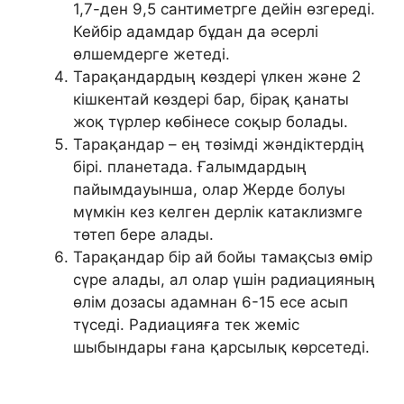
1,7-ден 9,5 сантиметрге дейін өзгереді.
Кейбір адамдар бұдан да әсерлі
өлшемдерге жетеді.
Тарақандардың көздері үлкен және 2
кішкентай көздері бар, бірақ қанаты
жоқ түрлер көбінесе соқыр болады.
Тарақандар – ең төзімді жәндіктердің
бірі. планетада. Ғалымдардың
пайымдауынша, олар Жерде болуы
мүмкін кез келген дерлік катаклизмге
төтеп бере алады.
Тарақандар бір ай бойы тамақсыз өмір
сүре алады, ал олар үшін радиацияның
өлім дозасы адамнан 6-15 есе асып
түседі. Радиацияға тек жеміс
шыбындары ғана қарсылық көрсетеді.