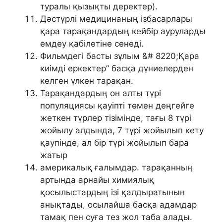
туралы қызықты деректер).
Дәстүрлі медицинаның ізбасарлары
қара тарақандардың кейбір ауруларды
емдеу қабілетіне сенеді.
Фильмдегі басты зұлым &# 8220;Қара
киімді еркектер” басқа дүниелерден
келген үлкен тарақан.
Тарақандардың он алты түрі
популяциясы қауіпті төмен деңгейге
жеткен түрлер тізімінде, тағы 8 түрі
жойылу алдында, 7 түрі жойылып кету
қаупінде, ал бір түрі жойылып бара
жатыр
америкалық ғалымдар. тарақанның
артында арнайы химиялық
қосылыстардың ізі қалдыратынын
анықтады, осылайша басқа адамдар
тамақ пен суға тез жол таба алады.