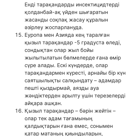
Енді тарақандарды инсектицидтерді
қолданбай-ақ үйден шығаратын
жасанды соқпақ жасау құралын
әзірлеу жоспарлануда.
Еуропа мен Азияда кең таралған
қызыл тарақандар -5 градуста өледі,
сондықтан олар жыл бойы
жылытылатын бөлмелерде ғана өмір
сүре алады. Ескі күндерде, олар
тарақандармен күресті, арнайы бір күн
саятшылықты салқындату – адамдар
пешті қыздырмай, аязды ауа
жәндіктерден арылту үшін терезелерді
айқара ашқан.
Қызыл тарақандар – бәрін жейтін –
олар тек адам тағамының
қалдықтарын ғана емес, сонымен
қатар матаның қиындыларын,