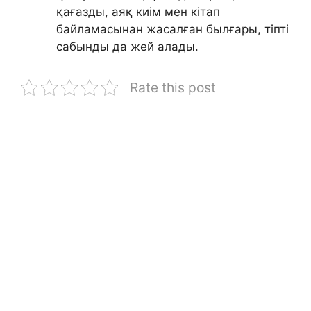
қағазды, аяқ киім мен кітап
байламасынан жасалған былғары, тіпті
сабынды да жей алады.
Rate this post