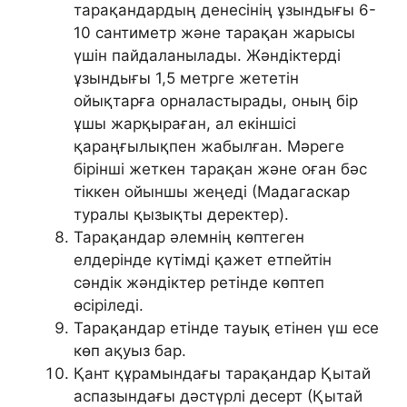
тарақандардың денесінің ұзындығы 6-
10 сантиметр және тарақан жарысы
үшін пайдаланылады. Жәндіктерді
ұзындығы 1,5 метрге жететін
ойықтарға орналастырады, оның бір
ұшы жарқыраған, ал екіншісі
қараңғылықпен жабылған. Мәреге
бірінші жеткен тарақан және оған бәс
тіккен ойыншы жеңеді (Мадагаскар
туралы қызықты деректер).
Тарақандар әлемнің көптеген
елдерінде күтімді қажет етпейтін
сәндік жәндіктер ретінде көптеп
өсіріледі.
Тарақандар етінде тауық етінен үш есе
көп ақуыз бар.
Қант құрамындағы тарақандар Қытай
аспазындағы дәстүрлі десерт (Қытай