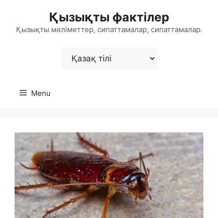
Skip
Қызықты фактілер
to
content
Қызықты мәліметтер, сипаттамалар, сипаттамалар.
Choose
a
language
Menu