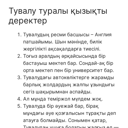
Тувалу туралы қызықты
деректер
Тувалудың ресми басшысы – Англия
патшайымы. Шын мәнінде, билік
жергілікті ақсақалдарға тиесілі.
Тоғыз аралдың әрқайсысында бір
бастауыш мектеп бар. Сондай-ақ бір
орта мектеп пен бір университет бар.
Тувалудағы автокөліктерге жарамды
барлық жолдардың жалпы ұзындығы
сегіз шақырымнан аспайды.
Ал мұнда теміржол мүлдем жоқ.
Тувалуда бір әуежай бар, бірақ
мұндағы әуе қозғалысын тұрақты деп
атауға болмайды. Сонымен қатар,
Тувалудан ұшуға болатын жалғыз ел —