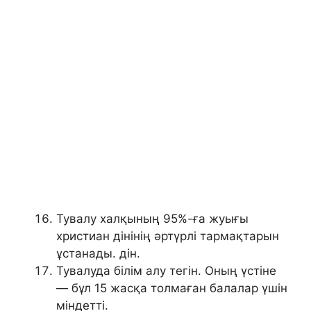
Тувалу халқының 95%-ға жуығы
христиан дінінің әртүрлі тармақтарын
ұстанады. дін.
Тувалуда білім алу тегін. Оның үстіне
— бұл 15 жасқа толмаған балалар үшін
міндетті.