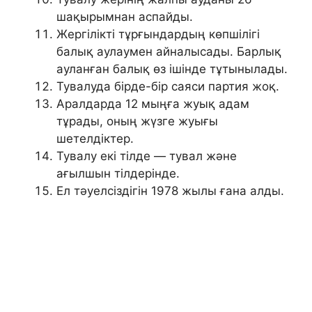
шақырымнан аспайды.
Жергілікті тұрғындардың көпшілігі
балық аулаумен айналысады. Барлық
ауланған балық өз ішінде тұтынылады.
Тувалуда бірде-бір саяси партия жоқ.
Аралдарда 12 мыңға жуық адам
тұрады, оның жүзге жуығы
шетелдіктер.
Тувалу екі тілде — тувал және
ағылшын тілдерінде.
Ел тәуелсіздігін 1978 жылы ғана алды.