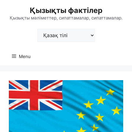
Skip
Қызықты фактілер
to
content
Қызықты мәліметтер, сипаттамалар, сипаттамалар.
Choose
a
language
Menu