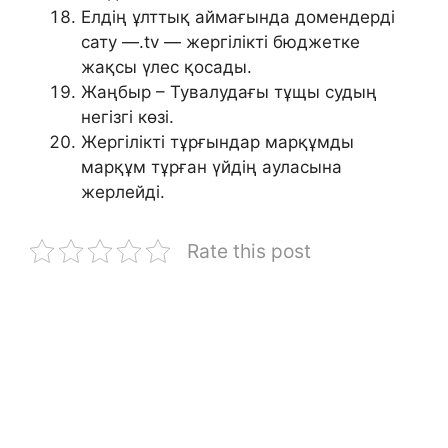
Елдің ұлттық аймағында домендерді
сату —.tv — жергілікті бюджетке
жақсы үлес қосады.
Жаңбыр – Тувалудағы тұщы судың
негізгі көзі.
Жергілікті тұрғындар марқұмды
марқұм тұрған үйдің ауласына
жерлейді.
Rate this post