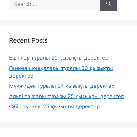
Search
for:
Recent Posts
Ешкілер туралы 20 қызықты деректер
Гвинея шошқалары туралы 33 қызықты
деректер
Мүкжидек туралы 24 қызықты деректер
Альпі таулары туралы 25 қызықты деректер
Сібір туралы 25 қызықты деректер