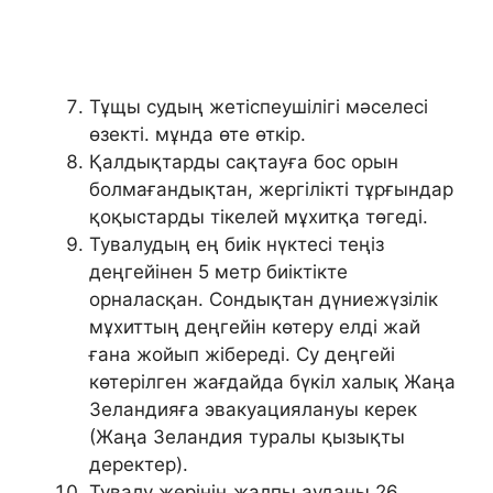
Тұщы судың жетіспеушілігі мәселесі
өзекті. мұнда өте өткір.
Қалдықтарды сақтауға бос орын
болмағандықтан, жергілікті тұрғындар
қоқыстарды тікелей мұхитқа төгеді.
Тувалудың ең биік нүктесі теңіз
деңгейінен 5 метр биіктікте
орналасқан. Сондықтан дүниежүзілік
мұхиттың деңгейін көтеру елді жай
ғана жойып жібереді. Су деңгейі
көтерілген жағдайда бүкіл халық Жаңа
Зеландияға эвакуациялануы керек
(Жаңа Зеландия туралы қызықты
деректер).
Тувалу жерінің жалпы ауданы 26