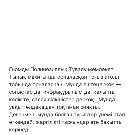
Гномды Полинезиялық Тувалу мемлекеті
Тынық мұхитында орналасқан тоғыз атолл
тобында орналасқан. Мұнда ештеңе жоқ —
соғыстар да, инфрақұрылым да, қалыпты
көлік те, саяси сілкіністер де жоқ.. Мұнда
уақыт әлдеқашан тоқтаған сияқты.
Дегенмен, мұнда болған туристер үнемі атап
өткендей, жергілікті тұрғындар өте бақытты
көрінеді.