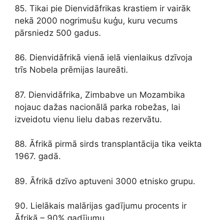
85. Tikai pie Dienvidāfrikas krastiem ir vairāk
nekā 2000 nogrimušu kuģu, kuru vecums
pārsniedz 500 gadus.
86. Dienvidāfrikā vienā ielā vienlaikus dzīvoja
trīs Nobela prēmijas laureāti.
87. Dienvidāfrika, Zimbabve un Mozambika
nojauc dažas nacionālā parka robežas, lai
izveidotu vienu lielu dabas rezervātu.
88. Āfrikā pirmā sirds transplantācija tika veikta
1967. gadā.
89. Āfrikā dzīvo aptuveni 3000 etnisko grupu.
90. Lielākais malārijas gadījumu procents ir
Āfrikā – 90% gadījumu.