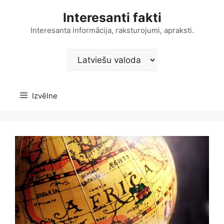
Doties
Interesanti fakti
uz
saturu
Interesanta informācija, raksturojumi, apraksti.
Choose
a
language
Izvēlne