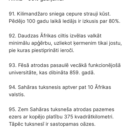
91. Kilimandžaro sniega cepure strauji kūst.
Pēdējo 100 gadu laikā ledājs ir izkusis par 80%.
92. Daudzas Āfrikas ciltis izvēlas valkāt
minimālu apģērbu, uzliekot ķermenim tikai jostu,
pie kuras piestiprināti ieroči.
93. Fēsā atrodas pasaulē vecākā funkcionējošā
universitāte, kas dibināta 859. gadā.
94. Sahāras tuksnesis aptver pat 10 Āfrikas
valstis.
95. Zem Sahāras tuksneša atrodas pazemes
ezers ar kopējo platību 375 kvadrātkilometri.
Tāpēc tuksnesī ir sastopamas oāzes.