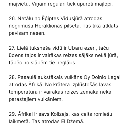
mājvietu. Viņam regulāri tiek upurēti mājlopi.
26. Netālu no Ēģiptes Vidusjūrā atrodas
nogrimušā Heraklionas pilsēta. Tas tika atklāts
pavisam nesen.
27. Lielā tuksneša vidū ir Ubaru ezeri, taču
ūdens tajos ir vairākas reizes sāļāks nekā jūrā,
tāpēc no slāpēm tie neglābs.
28. Pasaulē aukstākais vulkāns Oy Doinio Legai
atrodas Āfrikā. No krātera izplūstošās lavas
temperatūra ir vairākas reizes zemāka nekā
parastajiem vulkāniem.
29. Āfrikai ir savs Kolizejs, kas celts romiešu
laikmetā. Tas atrodas El Džemā.