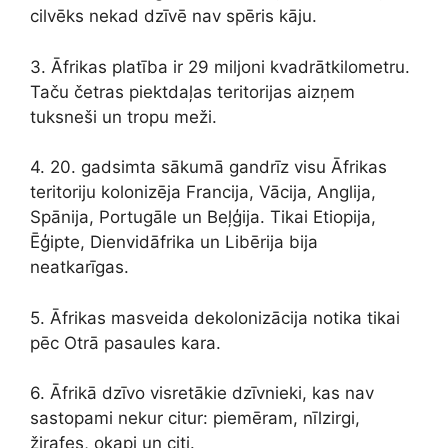
cilvēks nekad dzīvē nav spēris kāju.
3. Āfrikas platība ir 29 miljoni kvadrātkilometru.
Taču četras piektdaļas teritorijas aizņem
tuksneši un tropu meži.
4. 20. gadsimta sākumā gandrīz visu Āfrikas
teritoriju kolonizēja Francija, Vācija, Anglija,
Spānija, Portugāle un Beļģija. Tikai Etiopija,
Ēģipte, Dienvidāfrika un Libērija bija
neatkarīgas.
5. Āfrikas masveida dekolonizācija notika tikai
pēc Otrā pasaules kara.
6. Āfrikā dzīvo visretākie dzīvnieki, kas nav
sastopami nekur citur: piemēram, nīlzirgi,
žirafes, okapi un citi.