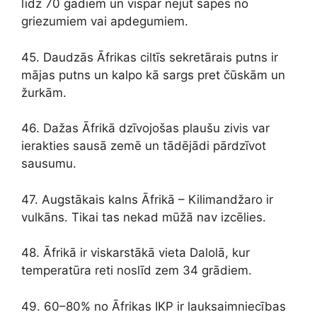
līdz 70 gadiem un vispār nejūt sāpes no
griezumiem vai apdegumiem.
45. Daudzās Āfrikas ciltīs sekretārais putns ir
mājas putns un kalpo kā sargs pret čūskām un
žurkām.
46. Dažas Āfrikā dzīvojošas plaušu zivis var
ierakties sausā zemē un tādējādi pārdzīvot
sausumu.
47. Augstākais kalns Āfrikā – Kilimandžaro ir
vulkāns. Tikai tas nekad mūžā nav izcēlies.
48. Āfrikā ir viskarstākā vieta Dalolā, kur
temperatūra reti noslīd zem 34 grādiem.
49. 60–80% no Āfrikas IKP ir lauksaimniecības