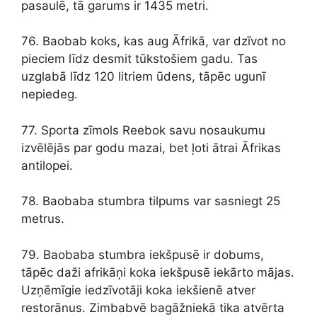
pasaulē, tā garums ir 1435 metri.
76. Baobab koks, kas aug Āfrikā, var dzīvot no
pieciem līdz desmit tūkstošiem gadu. Tas
uzglabā līdz 120 litriem ūdens, tāpēc ugunī
nepiedeg.
77. Sporta zīmols Reebok savu nosaukumu
izvēlējās par godu mazai, bet ļoti ātrai Āfrikas
antilopei.
78. Baobaba stumbra tilpums var sasniegt 25
metrus.
79. Baobaba stumbra iekšpusē ir dobums,
tāpēc daži afrikāņi koka iekšpusē iekārto mājas.
Uzņēmīgie iedzīvotāji koka iekšienē atver
restorānus. Zimbabvē bagāžniekā tika atvērta