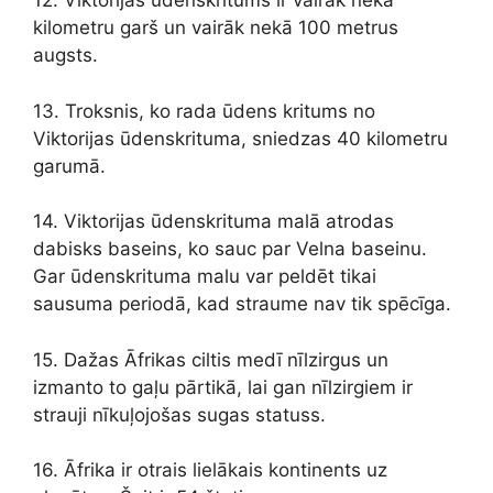
12. Viktorijas ūdenskritums ir vairāk nekā
kilometru garš un vairāk nekā 100 metrus
augsts.
13. Troksnis, ko rada ūdens kritums no
Viktorijas ūdenskrituma, sniedzas 40 kilometru
garumā.
14. Viktorijas ūdenskrituma malā atrodas
dabisks baseins, ko sauc par Velna baseinu.
Gar ūdenskrituma malu var peldēt tikai
sausuma periodā, kad straume nav tik spēcīga.
15. Dažas Āfrikas ciltis medī nīlzirgus un
izmanto to gaļu pārtikā, lai gan nīlzirgiem ir
strauji nīkuļojošas sugas statuss.
16. Āfrika ir otrais lielākais kontinents uz