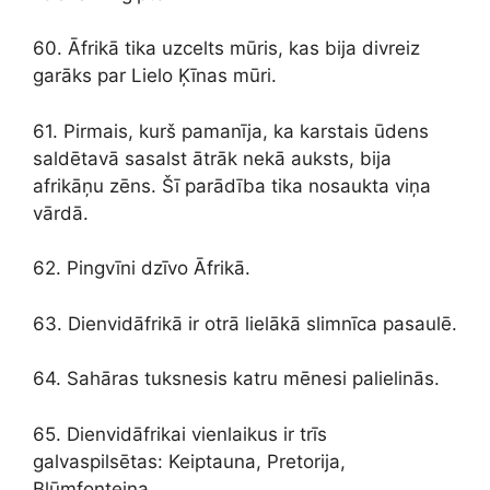
60. Āfrikā tika uzcelts mūris, kas bija divreiz
garāks par Lielo Ķīnas mūri.
61. Pirmais, kurš pamanīja, ka karstais ūdens
saldētavā sasalst ātrāk nekā auksts, bija
afrikāņu zēns. Šī parādība tika nosaukta viņa
vārdā.
62. Pingvīni dzīvo Āfrikā.
63. Dienvidāfrikā ir otrā lielākā slimnīca pasaulē.
64. Sahāras tuksnesis katru mēnesi palielinās.
65. Dienvidāfrikai vienlaikus ir trīs
galvaspilsētas: Keiptauna, Pretorija,
Blūmfonteina.