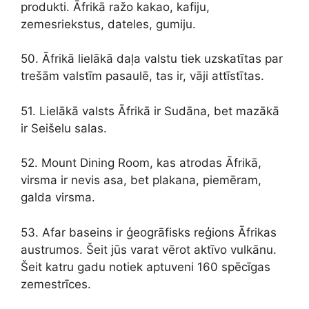
produkti. Āfrikā ražo kakao, kafiju,
zemesriekstus, dateles, gumiju.
50. Āfrikā lielākā daļa valstu tiek uzskatītas par
trešām valstīm pasaulē, tas ir, vāji attīstītas.
51. Lielākā valsts Āfrikā ir Sudāna, bet mazākā
ir Seišelu salas.
52. Mount Dining Room, kas atrodas Āfrikā,
virsma ir nevis asa, bet plakana, piemēram,
galda virsma.
53. Afar baseins ir ģeogrāfisks reģions Āfrikas
austrumos. Šeit jūs varat vērot aktīvo vulkānu.
Šeit katru gadu notiek aptuveni 160 spēcīgas
zemestrīces.