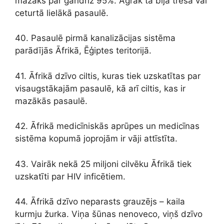
mazāks par gandrīz 95%. Agrāk tā bija trešā vai
ceturtā lielākā pasaulē.
40. Pasaulē pirmā kanalizācijas sistēma
parādījās Āfrikā, Ēģiptes teritorijā.
41. Āfrikā dzīvo ciltis, kuras tiek uzskatītas par
visaugstākajām pasaulē, kā arī ciltis, kas ir
mazākās pasaulē.
42. Āfrikā medicīniskās aprūpes un medicīnas
sistēma kopumā joprojām ir vāji attīstīta.
43. Vairāk nekā 25 miljoni cilvēku Āfrikā tiek
uzskatīti par HIV inficētiem.
44. Āfrikā dzīvo neparasts grauzējs – kaila
kurmju žurka. Viņa šūnas nenoveco, viņš dzīvo