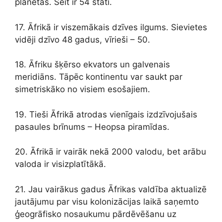
planētas. Šeit ir 54 štati.
17. Āfrikā ir viszemākais dzīves ilgums. Sievietes
vidēji dzīvo 48 gadus, vīrieši – 50.
18. Āfriku šķērso ekvators un galvenais
meridiāns. Tāpēc kontinentu var saukt par
simetriskāko no visiem esošajiem.
19. Tieši Āfrikā atrodas vienīgais izdzīvojušais
pasaules brīnums – Heopsa piramīdas.
20. Āfrikā ir vairāk nekā 2000 valodu, bet arābu
valoda ir visizplatītākā.
21. Jau vairākus gadus Āfrikas valdība aktualizē
jautājumu par visu kolonizācijas laikā saņemto
ģeogrāfisko nosaukumu pārdēvēšanu uz