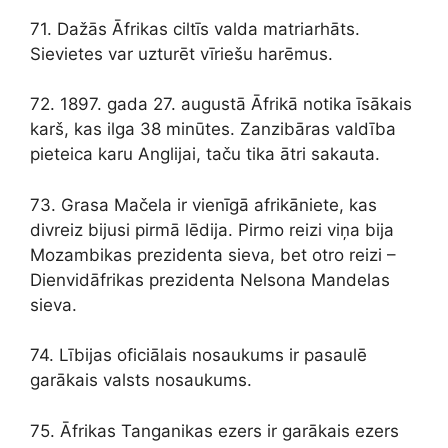
71. Dažās Āfrikas ciltīs valda matriarhāts.
Sievietes var uzturēt vīriešu harēmus.
72. 1897. gada 27. augustā Āfrikā notika īsākais
karš, kas ilga 38 minūtes. Zanzibāras valdība
pieteica karu Anglijai, taču tika ātri sakauta.
73. Grasa Mačela ir vienīgā afrikāniete, kas
divreiz bijusi pirmā lēdija. Pirmo reizi viņa bija
Mozambikas prezidenta sieva, bet otro reizi –
Dienvidāfrikas prezidenta Nelsona Mandelas
sieva.
74. Lībijas oficiālais nosaukums ir pasaulē
garākais valsts nosaukums.
75. Āfrikas Tanganikas ezers ir garākais ezers