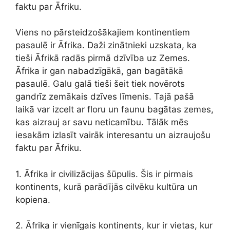
faktu par Āfriku.
Viens no pārsteidzošākajiem kontinentiem
pasaulē ir Āfrika. Daži zinātnieki uzskata, ka
tieši Āfrikā radās pirmā dzīvība uz Zemes.
Āfrika ir gan nabadzīgākā, gan bagātākā
pasaulē. Galu galā tieši šeit tiek novērots
gandrīz zemākais dzīves līmenis. Tajā pašā
laikā var izcelt ar floru un faunu bagātas zemes,
kas aizrauj ar savu neticamību. Tālāk mēs
iesakām izlasīt vairāk interesantu un aizraujošu
faktu par Āfriku.
1. Āfrika ir civilizācijas šūpulis. Šis ir pirmais
kontinents, kurā parādījās cilvēku kultūra un
kopiena.
2. Āfrika ir vienīgais kontinents, kur ir vietas, kur