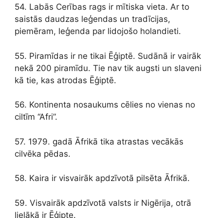
54. Labās Cerības rags ir mītiska vieta. Ar to
saistās daudzas leģendas un tradīcijas,
piemēram, leģenda par lidojošo holandieti.
55. Piramīdas ir ne tikai Ēģiptē. Sudānā ir vairāk
nekā 200 piramīdu. Tie nav tik augsti un slaveni
kā tie, kas atrodas Ēģiptē.
56. Kontinenta nosaukums cēlies no vienas no
ciltīm “Afri”.
57. 1979. gadā Āfrikā tika atrastas vecākās
cilvēka pēdas.
58. Kaira ir visvairāk apdzīvotā pilsēta Āfrikā.
59. Visvairāk apdzīvotā valsts ir Nigērija, otrā
lielākā ir Ēģipte.