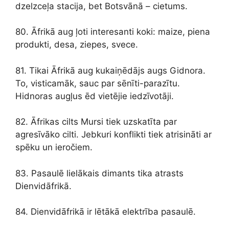
dzelzceļa stacija, bet Botsvānā – cietums.
80. Āfrikā aug ļoti interesanti koki: maize, piena
produkti, desa, ziepes, svece.
81. Tikai Āfrikā aug kukaiņēdājs augs Gidnora.
To, visticamāk, sauc par sēnīti-parazītu.
Hidnoras augļus ēd vietējie iedzīvotāji.
82. Āfrikas cilts Mursi tiek uzskatīta par
agresīvāko cilti. Jebkuri konflikti tiek atrisināti ar
spēku un ieročiem.
83. Pasaulē lielākais dimants tika atrasts
Dienvidāfrikā.
84. Dienvidāfrikā ir lētākā elektrība pasaulē.