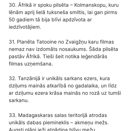
30. Āfrikā ir spoku pilsēta – Kolmanskopu, kuru
lēnām aprij lielā tuksneša smiltis, lai gan pirms
50 gadiem tā bija blīvi apdzīvota ar
iedzīvotājiem.
31. Planēta Tatooine no Zvaigžņu karu filmas
nemaz nav izdomāts nosaukums. Šāda pilsēta
pastāv Āfrikā. Tieši šeit notika leģendārās
filmas uzņemšana.
32. Tanzānijā ir unikāls sarkans ezers, kura
dziļums mainās atkarībā no gadalaika, un līdz
ar dziļumu ezera krāsa mainās no rozā uz tumši
sarkanu.
33. Madagaskaras salas teritorijā atrodas
unikāls dabas piemineklis – akmeņu mežs.
Augsti plāni ieži atgādina blīvu mežu.