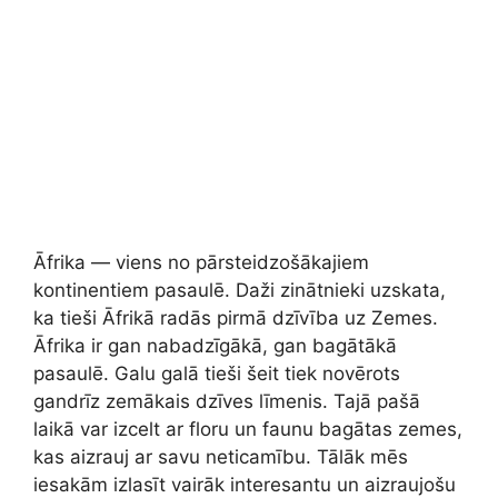
Āfrika — viens no pārsteidzošākajiem
kontinentiem pasaulē. Daži zinātnieki uzskata,
ka tieši Āfrikā radās pirmā dzīvība uz Zemes.
Āfrika ir gan nabadzīgākā, gan bagātākā
pasaulē. Galu galā tieši šeit tiek novērots
gandrīz zemākais dzīves līmenis. Tajā pašā
laikā var izcelt ar floru un faunu bagātas zemes,
kas aizrauj ar savu neticamību. Tālāk mēs
iesakām izlasīt vairāk interesantu un aizraujošu