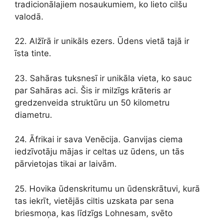
tradicionālajiem nosaukumiem, ko lieto cilšu
valodā.
22. Alžīrā ir unikāls ezers. Ūdens vietā tajā ir
īsta tinte.
23. Sahāras tuksnesī ir unikāla vieta, ko sauc
par Sahāras aci. Šis ir milzīgs krāteris ar
gredzenveida struktūru un 50 kilometru
diametru.
24. Āfrikai ir sava Venēcija. Ganvijas ciema
iedzīvotāju mājas ir celtas uz ūdens, un tās
pārvietojas tikai ar laivām.
25. Hovika ūdenskritumu un ūdenskrātuvi, kurā
tas iekrīt, vietējās ciltis uzskata par sena
briesmoņa, kas līdzīgs Lohnesam, svēto