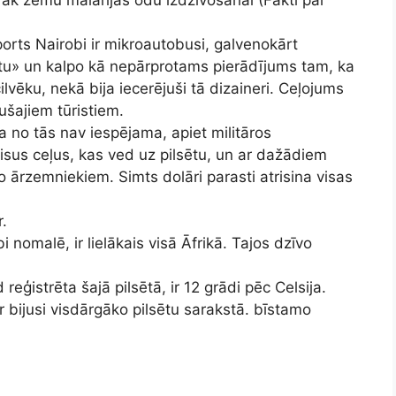
ports Nairobi ir mikroautobusi, galvenokārt
tu» un kalpo kā nepārprotams pierādījums tam, ka
ilvēku, nekā bija iecerējuši tā dizaineri. Ceļojums
sušajiem tūristiem.
 no tās nav iespējama, apiet militāros
visus ceļus, kas ved uz pilsētu, un ar dažādiem
o ārzemniekiem. Simts dolāri parasti atrisina visas
r.
 nomalē, ir lielākais visā Āfrikā. Tajos dzīvo
ģistrēta šajā pilsētā, ir 12 grādi pēc Celsija.
r bijusi visdārgāko pilsētu sarakstā. bīstamo