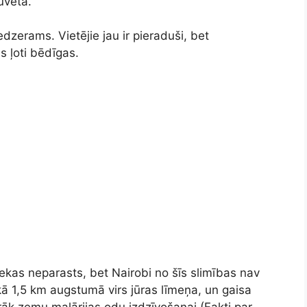
ūvēta.
dzerams. Vietējie jau ir pieraduši, bet
 ļoti bēdīgas.
ekas neparasts, bet Nairobi no šīs slimības nav
kā 1,5 km augstumā virs jūras līmeņa, un gaisa
rāk zemu malārijas odu izdzīvošanai (Fakti par