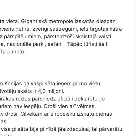
anta vieta. Gigantiskā metropole izskatās diezgan
viens netīra, zvērīgi sastrēgumi, ielu tirgotāji katrā
z pārspīlējumiem, pārsteidzoši skaistajā valstī
 nacionālie parki, safari – Tāpēc tūristi šeit
īta punktu.
m Kenijas galvaspilsēta ieņem pirmo vietu
votāju skaits ir 4,3 miljoni.
irākas reizes pārsniedz oficiāli deklarēto, jo
kuriem nav iespēju. Droši vien arī vēlmes.
av droši. Cilvēkam ar eiropeisku izskatu dienas
mas.
sa pilsēta bija pilnībā jāaizdedzina, lai pārvarētu