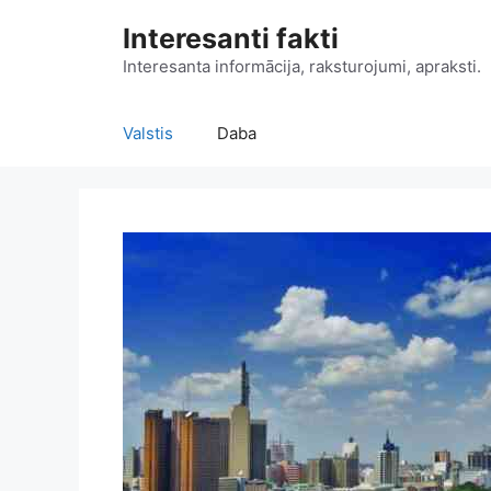
Doties
Interesanti fakti
uz
saturu
Interesanta informācija, raksturojumi, apraksti.
Valstis
Daba