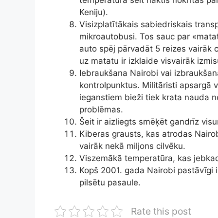
Keniju).
Visizplatītākais sabiedriskais trans
mikroautobusi. Tos sauc par «mata
auto spēj pārvadāt 5 reizes vairāk c
uz matatu ir izklaide visvairāk izmi
Iebraukšana Nairobi vai izbraukšana
kontrolpunktus. Militāristi apsargā 
ieganstiem bieži tiek krata nauda n
problēmas.
Šeit ir aizliegts smēķēt gandrīz visu
Kiberas grausts, kas atrodas Nairobi
vairāk nekā miljons cilvēku.
Viszemākā temperatūra, kas jebkad re
Kopš 2001. gada Nairobi pastāvīgi i
pilsētu pasaule.
Rate this post