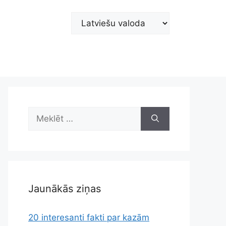
Choose
a
language
Meklēt:
Jaunākās ziņas
20 interesanti fakti par kazām