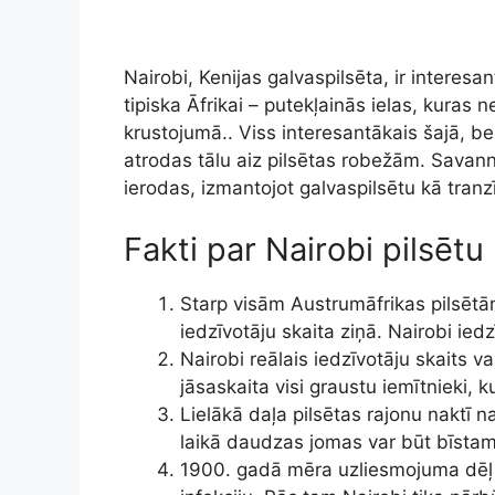
Nairobi, Kenijas galvaspilsēta, ir interes
tipiska Āfrikai – putekļainās ielas, kuras ne
krustojumā.. Viss interesantākais šajā, be
atrodas tālu aiz pilsētas robežām. Savanna,
ierodas, izmantojot galvaspilsētu kā tranz
Fakti par Nairobi pilsētu
Starp visām Austrumāfrikas pilsētā
iedzīvotāju skaita ziņā. Nairobi iedzī
Nairobi reālais iedzīvotāju skaits va
jāsaskaita visi graustu iemītnieki, 
Lielākā daļa pilsētas rajonu naktī n
laikā daudzas jomas var būt bīsta
1900. gadā mēra uzliesmojuma dēļ vi