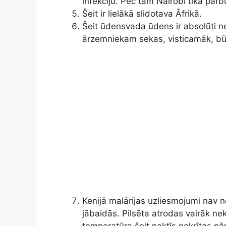
infekciju. Pēc tam Nairobi tika pārb
Šeit ir lielākā slidotava Āfrikā.
Šeit ūdensvada ūdens ir absolūti ne
ārzemniekam sekas, visticamāk, būs
Kenijā malārijas uzliesmojumi nav n
jābaidās. Pilsēta atrodas vairāk ne
temperatūra šeit naktīs nokrītas pā