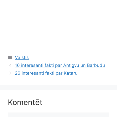
Kategorijas
Valstis
16 interesanti fakti par Antigvu un Barbudu
26 interesanti fakti par Kataru
Komentēt
Komentēt