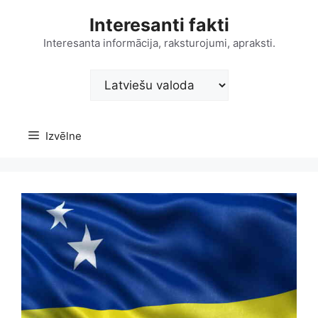
Doties
Interesanti fakti
uz
saturu
Interesanta informācija, raksturojumi, apraksti.
Choose
a
language
Izvēlne