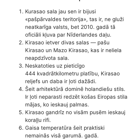
Kurasao sala jau sen ir bijusi
«pašpārvaldes teritorija», tas ir, ne gluži
neatkarīga valsts, bet 2010. gadā tā
oficiāli kļuva par Nīderlandes daļu.
Kirasao ietver divas salas — pašu
Kirasao un Mazo Kirasao, kas ir neliela
neapdzīvota sala.
Neskatoties uz pieticīgo ​
444 kvadrātkilometru platību, Kirasao
reljefs un daba ir ļoti dažādi.
Šeit arhitektūrā dominē holandiešu stils.
Ir ļoti neparasti redzēt košas Eiropas stila
mājas, ko ieskauj palmas.
Kirasao gandrīz no visām pusēm ieskauj
koraļļu rifi.
Gaisa temperatūra šeit praktiski
nemainās visā garumā. gadā.