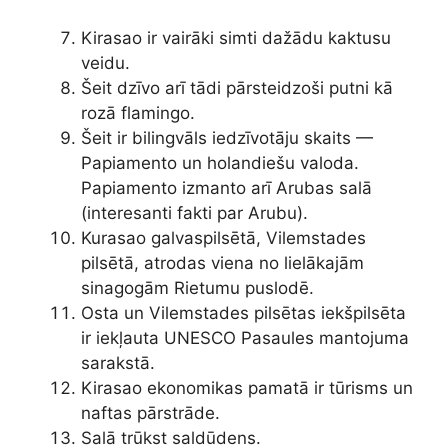
Kirasao ir vairāki simti dažādu kaktusu
veidu.
Šeit dzīvo arī tādi pārsteidzoši putni kā
rozā flamingo.
Šeit ir bilingvāls iedzīvotāju skaits —
Papiamento un holandiešu valoda.
Papiamento izmanto arī Arubas salā
(interesanti fakti par Arubu).
Kurasao galvaspilsētā, Vilemstades
pilsētā, atrodas viena no lielākajām
sinagogām Rietumu puslodē.
Osta un Vilemstades pilsētas iekšpilsēta
ir iekļauta UNESCO Pasaules mantojuma
sarakstā.
Kirasao ekonomikas pamatā ir tūrisms un
naftas pārstrāde.
Salā trūkst saldūdens.