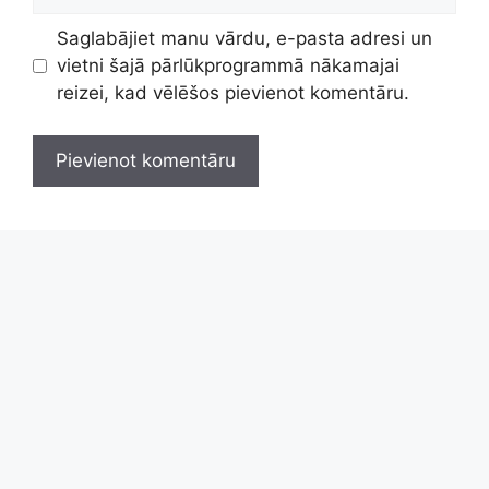
vietne
Saglabājiet manu vārdu, e-pasta adresi un
vietni šajā pārlūkprogrammā nākamajai
reizei, kad vēlēšos pievienot komentāru.