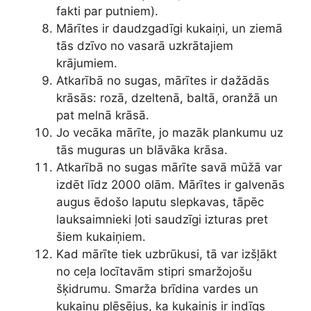
fakti par putniem).
Mārītes ir daudzgadīgi kukaiņi, un ziemā
tās dzīvo no vasarā uzkrātajiem
krājumiem.
Atkarībā no sugas, mārītes ir dažādās
krāsās: rozā, dzeltenā, baltā, oranžā un
pat melnā krāsā.
Jo vecāka mārīte, jo mazāk plankumu uz
tās muguras un blāvāka krāsa.
Atkarībā no sugas mārīte savā mūžā var
izdēt līdz 2000 olām. Mārītes ir galvenās
augus ēdošo laputu slepkavas, tāpēc
lauksaimnieki ļoti saudzīgi izturas pret
šiem kukaiņiem.
Kad mārīte tiek uzbrūkusi, tā var izšļākt
no ceļa locītavām stipri smaržojošu
šķidrumu. Smarža brīdina vardes un
kukaiņu plēsējus, ka kukainis ir indīgs