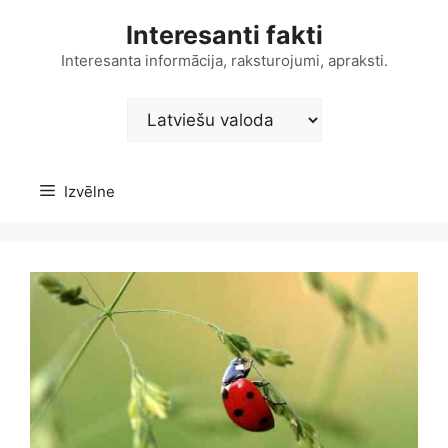
Doties
Interesanti fakti
uz
saturu
Interesanta informācija, raksturojumi, apraksti.
Choose
a
language
Izvēlne