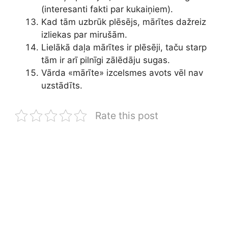
(interesanti fakti par kukaiņiem).
Kad tām uzbrūk plēsējs, mārītes dažreiz
izliekas par mirušām.
Lielākā daļa mārītes ir plēsēji, taču starp
tām ir arī pilnīgi zālēdāju sugas.
Vārda «mārīte» izcelsmes avots vēl nav
uzstādīts.
Rate this post