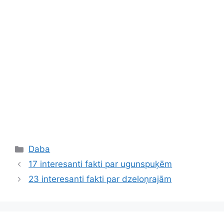
Kategorijas
Daba
17 interesanti fakti par ugunspuķēm
23 interesanti fakti par dzeloņrajām