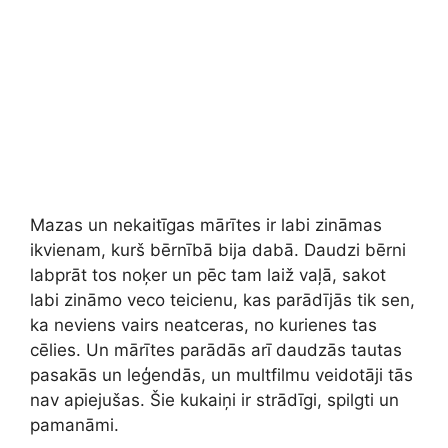
Mazas un nekaitīgas mārītes ir labi zināmas
ikvienam, kurš bērnībā bija dabā. Daudzi bērni
labprāt tos noķer un pēc tam laiž vaļā, sakot
labi zināmo veco teicienu, kas parādījās tik sen,
ka neviens vairs neatceras, no kurienes tas
cēlies. Un mārītes parādās arī daudzās tautas
pasakās un leģendās, un multfilmu veidotāji tās
nav apiejušas. Šie kukaiņi ir strādīgi, spilgti un
pamanāmi.