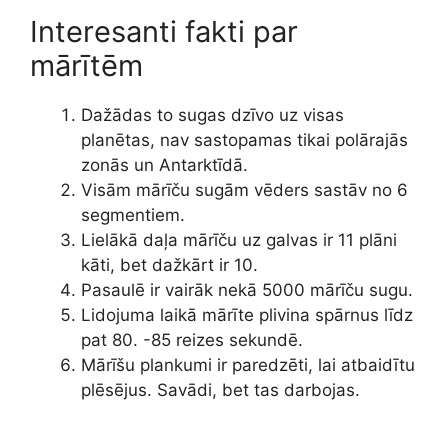
Interesanti fakti par
mārītēm
Dažādas to sugas dzīvo uz visas
planētas, nav sastopamas tikai polārajās
zonās un Antarktīdā.
Visām mārīču sugām vēders sastāv no 6
segmentiem.
Lielākā daļa mārīču uz galvas ir 11 plāni
kāti, bet dažkārt ir 10.
Pasaulē ir vairāk nekā 5000 mārīču sugu.
Lidojuma laikā mārīte plivina spārnus līdz
pat 80. -85 reizes sekundē.
Mārīšu plankumi ir paredzēti, lai atbaidītu
plēsējus. Savādi, bet tas darbojas.