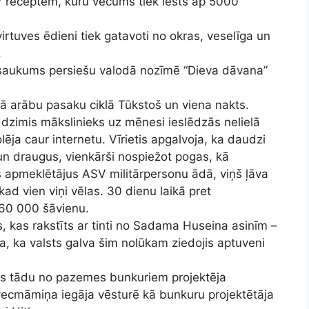
ar receptēm, kuru vecums tiek lēsts ap 5000
virtuves ēdieni tiek gatavoti no okras, veselīga un
.
saukums persiešu valodā nozīmē “Dieva dāvana”
jā arābu pasaku ciklā Tūkstoš un viena nakts.
ā dzimis mākslinieks uz mēnesi ieslēdzās nelielā
olēja caur internetu. Vīrietis apgalvoja, ka daudzi
un draugus, vienkārši nospiežot pogas, kā
es apmeklētājus ASV militārpersonu ādā, viņš ļāva
kad vien viņi vēlas. 30 dienu laikā pret
ā 60 000 šāvienu.
, kas rakstīts ar tinti no Sadama Huseina asinīm –
a, ka valsts galva šim nolūkam ziedojis aptuveni
ers tādu no pazemes bunkuriem projektēja
cmāmiņa iegāja vēsturē kā bunkuru projektētāja