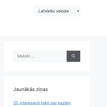
Choose
a
language
Meklēt:
Jaunākās ziņas
20 interesanti fakti par kazām