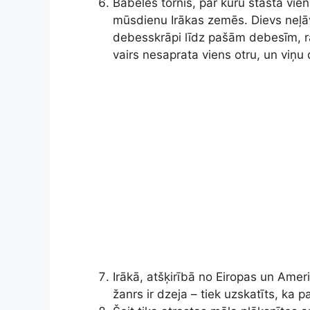
Bābeles tornis, par kuru stāsta vie
mūsdienu Irākas zemēs. Dievs neļā
debesskrāpi līdz pašām debesīm, r
vairs nesaprata viens otru, un viņu
Irākā, atšķirībā no Eiropas un Ameri
žanrs ir dzeja – tiek uzskatīts, ka 