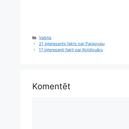
Kategorijas
Valstis
21 interesants fakts par Paragvaju
17 interesanti fakti par Kotdivuāru
Komentēt
Komentēt