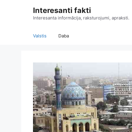
Doties
Interesanti fakti
uz
saturu
Interesanta informācija, raksturojumi, apraksti.
Valstis
Daba