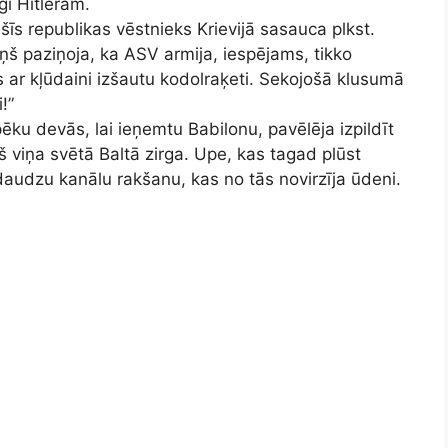
i Hitleram.
 šīs republikas vēstnieks Krievijā sasauca plkst.
ņš paziņoja, ka ASV armija, iespējams, tikko
us ar kļūdaini izšautu kodolraķeti. Sekojošā klusumā
!”
pēku devās, lai ieņemtu Babilonu, pavēlēja izpildīt
 viņa svētā Baltā zirga. Upe, kas tagad plūst
daudzu kanālu rakšanu, kas no tās novirzīja ūdeni.