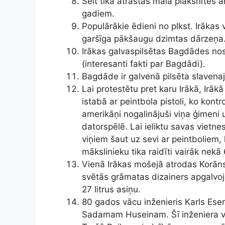
Šeit tika atrastas māla plāksnītes 
gadiem.
Populārākie ēdieni no plkst. Irākas 
garšīga pākšaugu dzimtas dārzeņa
Irākas galvaspilsētas Bagdādes no
(interesanti fakti par Bagdādi).
Bagdāde ir galvenā pilsēta slavena
Lai protestētu pret karu Irākā, Irāk
istabā ar peintbola pistoli, ko kontr
amerikāņi nogalinājuši viņa ģimeni 
datorspēlē. Lai ieliktu savas vietn
viņiem šaut uz sevi ar peintboliem, 
mākslinieku tika raidīti vairāk nek
Vienā Irākas mošejā atrodas Korāns
svētās grāmatas dizainers apgalvoj
27 litrus asiņu.
80 gados vācu inženieris Karls Es
Sadamam Huseinam. Šī inženiera ve