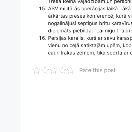
Trešā Reiha vajadzībām un personīg
ASV militārās operācijas laikā Irākā
ārkārtas preses konferencē, kurā vi
nogalinājusi septiņus britu karavīr
diplomāts piebilda: “Laimīgu 1. aprīli
Persijas karalis, kurš ar savu karas
vienu no ceļā satiktajām upēm, kopš
cauri Irākas zemēm, tika sodīta ar 
Rate this post