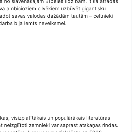
na no slavenākajām Bībeles līdzībām, it kā atradās
va ambicioziem cilvēkiem uzbūvēt gigantisku
adot savas valodas dažādām tautām – celtnieki
 darbs bija lemts neveiksmei.
kas, visizplatītākais un populārākais literatūras
pat neizglītoti zemnieki var saprast atskaņas rindas.