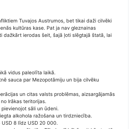
liktiem Tuvajos Austrumos, bet tikai daži cilvēki
senās kultūras kase. Pat ja nav gleznainas
dažkārt ierodas šeit, šajā ļoti slēgtajā štatā, lai
kā vidus paleolīta laikā.
tnē sauca par Mezopotāmiju un bija cilvēku
erācijas un citas valsts problēmas, aizsargājamās
no Irākas teritorijas.
pievienojot sāli un ūdeni.
liegta alkohola ražošana un tirdzniecība.
 USD 8 līdz USD 20 000.