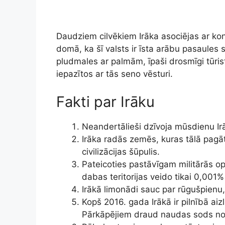
Daudziem cilvēkiem Irāka asociējas ar konf
domā, ka šī valsts ir īsta arābu pasaules 
pludmales ar palmām, īpaši drosmīgi tūristi 
iepazītos ar tās seno vēsturi.
Fakti par Irāku
Neandertālieši dzīvoja mūsdienu Irā
Irāka radās zemēs, kuras tālā pagā
civilizācijas šūpulis.
Pateicoties pastāvīgam militārās op
dabas teritorijas veido tikai 0,001% 
Irākā limonādi sauc par rūgušpienu, 
Kopš 2016. gada Irākā ir pilnībā aiz
Pārkāpējiem draud naudas sods no