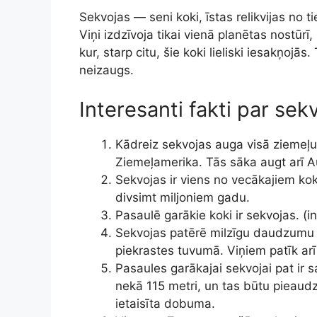
Sekvojas — seni koki, īstas relikvijas no t
Viņi izdzīvoja tikai vienā planētas nostūrī,
kur, starp citu, šie koki lieliski iesakņojā
neizaugs.
Interesanti fakti par se
Kādreiz sekvojas auga visā ziemeļu
Ziemeļamerika. Tās sāka augt arī Au
Sekvojas ir viens no vecākajiem ko
divsimt miljoniem gadu.
Pasaulē garākie koki ir sekvojas. (in
Sekvojas patērē milzīgu daudzumu 
piekrastes tuvumā. Viņiem patīk arī
Pasaules garākajai sekvojai pat ir
nekā 115 metri, un tas būtu pieaudz
ietaisīta dobuma.