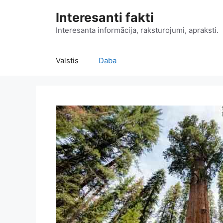
Doties
Interesanti fakti
uz
saturu
Interesanta informācija, raksturojumi, apraksti.
Valstis
Daba