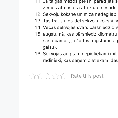
Ja taigas mežos pēkšņi parādījās 
zemes atmosfērā ātri kļūtu nesader
Sekvoju koksne un miza nedeg labi
Tas trausluma dēļ sekvoju koksni n
Vecās sekvojas svars pārsniedz div
augstumā, kas pārsniedz kilometru v
sastopamas, jo šādos augstumos gais
gaisu).
Sekvojas aug tām nepietiekami mitrā 
radinieki, kas saņem pietiekami da
Rate this post