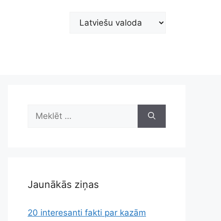
Choose
a
language
Meklēt:
Jaunākās ziņas
20 interesanti fakti par kazām