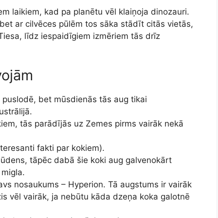
iem laikiem, kad pa planētu vēl klaiņoja dinozauri.
 bet ar cilvēces pūlēm tos sāka stādīt citās vietās,
s. Tiesa, līdz iespaidīgiem izmēriem tās drīz
kvojām
 puslodē, bet mūsdienās tās aug tikai
strālijā.
kiem, tās parādījās uz Zemes pirms vairāk nekā
teresanti fakti par kokiem).
ūdens, tāpēc dabā šie koki aug galvenokārt
 migla.
 savs nosaukums – Hyperion. Tā augstums ir vairāk
is vēl vairāk, ja nebūtu kāda dzeņa koka galotnē