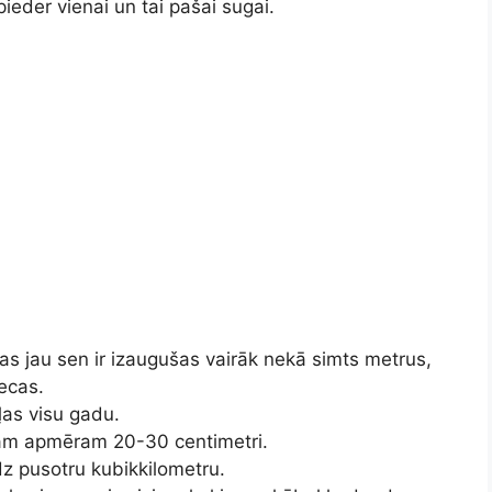
eder vienai un tai pašai sugai.
 jau sen ir izaugušas vairāk nekā simts metrus,
vecas.
ļas visu gadu.
okam apmēram 20-30 centimetri.
z pusotru kubikkilometru.