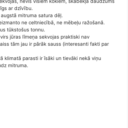
sekvojas, nevis visiem kokiem, skābekļa daudzums
īgs ar dzīvību.
 augstā mitruma satura dēļ.
eizmanto ne celtniecībā, ne mēbeļu ražošanā.
us tūkstošus tonnu.
irs jūras līmeņa sekvojas praktiski nav
s tām jau ir pārāk sauss (interesanti fakti par
klimatā parasti ir īsāki un tievāki nekā viņu
udz mitruma.