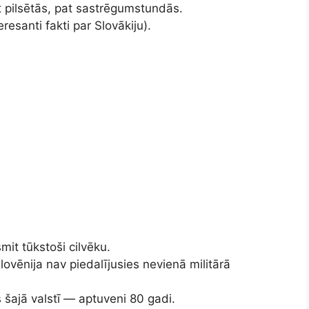
t pilsētās, pat sastrēgumstundās.
eresanti fakti par Slovākiju).
mit tūkstoši cilvēku.
ovēnija nav piedalījusies nevienā militārā
 šajā valstī — aptuveni 80 gadi.