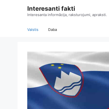
Doties
Interesanti fakti
uz
saturu
Interesanta informācija, raksturojumi, apraksti.
Valstis
Daba