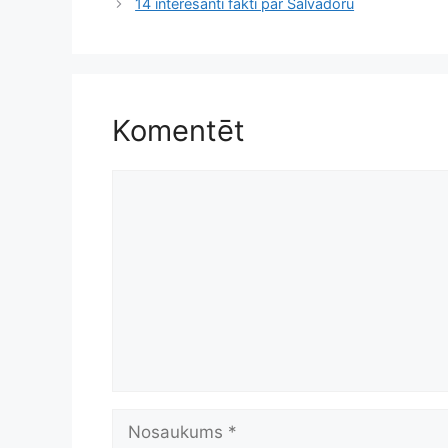
14 interesanti fakti par Salvadoru
Komentēt
Komentēt
Nosaukums