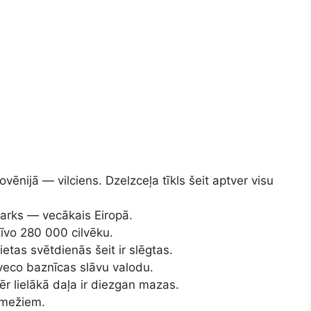
ovēnijā — vilciens. Dzelzceļa tīkls šeit aptver visu
parks — vecākais Eiropā.
zīvo 280 000 cilvēku.
ietas svētdienās šeit ir slēgtas.
eco baznīcas slāvu valodu.
r lielākā daļa ir diezgan mazas.
r mežiem.