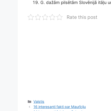
G. dažām pilsētām Slovēnijā itāļu u
Rate this post
Kategorijas
Valstis
16 interesanti fakti par Maurīciju