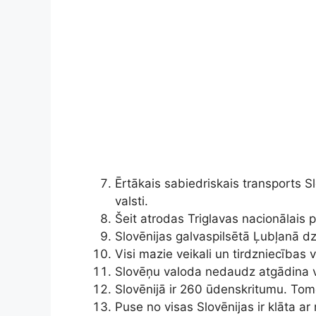
Ērtākais sabiedriskais transports Sl
valsti.
Šeit atrodas Triglavas nacionālais 
Slovēnijas galvaspilsētā Ļubļanā d
Visi mazie veikali un tirdzniecības v
Slovēņu valoda nedaudz atgādina v
Slovēnijā ir 260 ūdenskritumu. Tomē
Puse no visas Slovēnijas ir klāta a