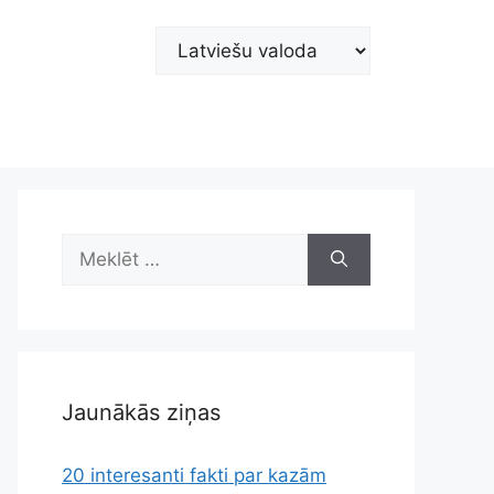
Choose
a
language
Meklēt:
Jaunākās ziņas
20 interesanti fakti par kazām