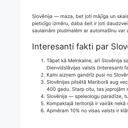
Slovēnija — maza, bet ļoti mājīga un skai
pieticīgo izmēru, daba šeit ir ļoti daudzv
saulainām pludmalēm ar automašīnu var ai
Interesanti fakti par Slov
Tāpat kā Melnkalne, arī Slovēnija s
Dienvidslāvijas valsts (interesanti f
Kalni aizņem gandrīz pusi no Slovēni
Slovēnijas pilsētā Mariborā aug vec
400 gadu. Starp citu, tas joprojām 
Slovēnija — speleologu paradīze, tur
Kompaktajā teritorijā ir vairāk nekā
Apmēram 10% no visas valsts ir klāti