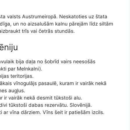
sta valsts Austrumeiropā. Neskatoties uz štata
eidīga, un no aizsalušām kalnu pārejām līdz siltām
zbraukt trīs vai četrās stundās.
ēniju
avulaik bija daļa no šobrīd vairs neesošās
akti par Melnkalni).
jas teritorijas.
ākais vīnogulājs pasaulē, kuram ir vairāk nekā
nes augļus.
 ir vairāk nekā desmit tūkstoši alu.
 divi tūkstoši dabas rezervātu. Slovēnijā.
 ar vīna dārziem. Vīns šeit ir patiešām izcils.