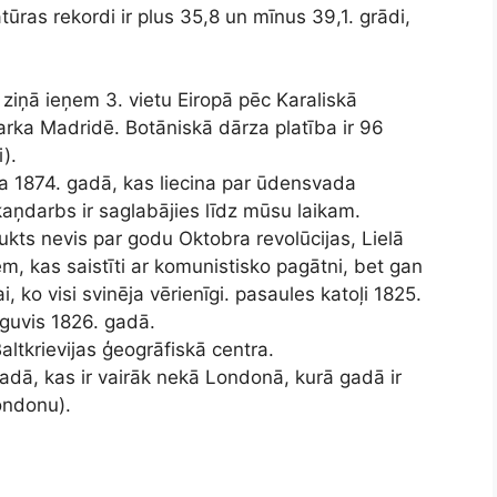
tūras rekordi ir plus 35,8 un mīnus 39,1. grādi,
ziņā ieņem 3. vietu Eiropā pēc Karaliskā
rka Madridē. Botāniskā dārza platība ir 96
).
ta 1874. gadā, kas liecina par ūdensvada
kaņdarbs ir saglabājies līdz mūsu laikam.
kts nevis par godu Oktobra revolūcijas, Lielā
, kas saistīti ar komunistisko pagātni, bet gan
 ko visi svinēja vērienīgi. pasaules katoļi 1825.
uvis 1826. gadā.
altkrievijas ģeogrāfiskā centra.
gadā, kas ir vairāk nekā Londonā, kurā gadā ir
Londonu).