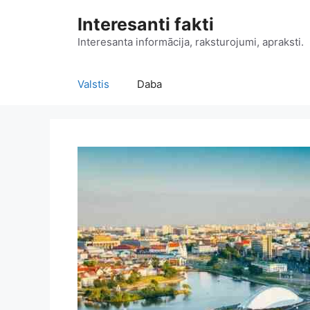
Doties
Interesanti fakti
uz
saturu
Interesanta informācija, raksturojumi, apraksti.
Valstis
Daba