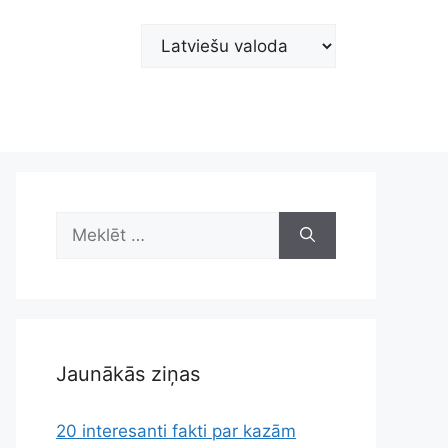
Choose
a
language
Meklēt:
Jaunākās ziņas
20 interesanti fakti par kazām