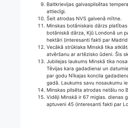
Baltkrievijas galvaspilsētas tempera
attiecīgi.
Šeit atrodas NVS galvenā mītne.
Minskas botāniskais dārzs platības 
botāniskā dārza, Kjū Londonā un pa
hektāri (interesanti fakti par Madridi
Vecākā strūklaka Minskā tika atklā
atvēršanu ar artēzisko ūdeni. Šis s
Jubilejas laukums Minskā tika nosau
Tēvijas kara gadadienai un datumiem
par godu Nīkajas koncila gadadienai,
gadā. Laukums savu nosaukumu ieg
Minskas pilsēta atrodas netālu no B
Vidēji Minskā ir 67 miglas. dienas 
aptuveni 45 (interesanti fakti par 