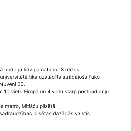
ā nodega līdz pamatiem 18 reizes.
niversitātē tika uzstādīts strādājošs Fuko
aptuveni 20.
m 10.vietu Eiropā un 4.vietu starp postpadomju
as metro, Mitišču pilsētā.
4 sadraudzības pilsētas dažādās valstīs