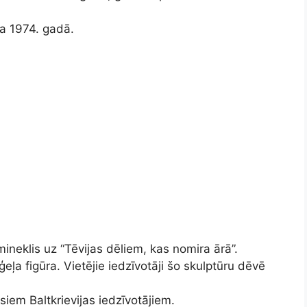
va 1974. gadā.
mineklis uz “Tēvijas dēliem, kas nomira ārā”.
ļa figūra. Vietējie iedzīvotāji šo skulptūru dēvē
iem Baltkrievijas iedzīvotājiem.