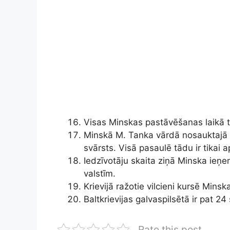
Visas Minskas pastāvēšanas laikā t
Minskā M. Tanka vārdā nosauktajā u
svārsts. Visā pasaulē tādu ir tikai 
Iedzīvotāju skaita ziņā Minska ieņe
valstīm.
Krievijā ražotie vilcieni kursē Minsk
Baltkrievijas galvaspilsētā ir pat 2
Rate this post