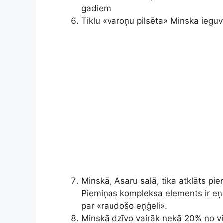
gadiem
Tiklu «varoņu pilsēta» Minska iegu
Minskā, Asaru salā, tika atklāts pie
Piemiņas kompleksa elements ir eņģe
par «raudošo eņģeli».
Minskā dzīvo vairāk nekā 20% no vis