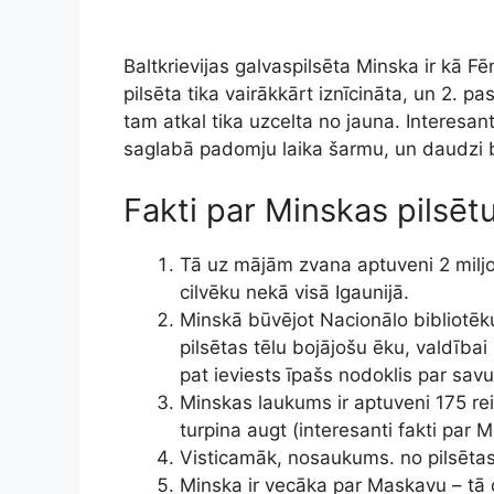
Baltkrievijas galvaspilsēta Minska ir kā Fē
pilsēta tika vairākkārt iznīcināta, un 2. pa
tam atkal tika uzcelta no jauna. Interesant
saglabā padomju laika šarmu, un daudzi bi
Fakti par Minskas pilsēt
Tā uz mājām zvana aptuveni 2 miljoni
cilvēku nekā visā Igaunijā.
Minskā būvējot Nacionālo bibliotēku,
pilsētas tēlu bojājošu ēku, valdībai
pat ieviests īpašs nodoklis par savu
Minskas laukums ir aptuveni 175 reiz
turpina augt (interesanti fakti par 
Visticamāk, nosaukums. no pilsēta
Minska ir vecāka par Maskavu – tā 