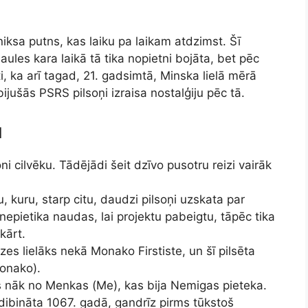
niksa putns, kas laiku pa laikam atdzimst. Šī
saules kara laikā tā tika nopietni bojāta, bet pēc
i, ka arī tagad, 21. gadsimtā, Minska lielā mērā
jušās PSRS pilsoņi izraisa nostalģiju pēc tā.
u
 cilvēku. Tādējādi šeit dzīvo pusotru reizi vairāk
 kuru, starp citu, daudzi pilsoņi uzskata par
 nepietika naudas, lai projektu pabeigtu, tāpēc tika
kārt.
es lielāks nekā Monako Firstiste, un šī pilsēta
Monako).
s nāk no Menkas (Me), kas bija Nemigas pieteka.
dibināta 1067. gadā, gandrīz pirms tūkstoš