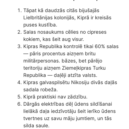
Tāpat kā daudzās citās bijušajās
Lielbritānijas kolonijās, Kiprā ir kreisās
puses kustība.
Salas nosaukums cēlies no cipreses
kokiem, kas šeit aug visur.
Kipras Republika kontrolē tikai 60% salas
— pāris procentus aizņem britu
militārpersonas. bāzes, bet pārējo
teritoriju aizņem Ziemeļkipras Turku
Republika — daļēji atzīta valsts.
Kipras galvaspilsētu Nikosiju divās daļās
sadala robeža.
Kiprā praktiski nav zādzību.
Dārgās elektrības dēļ ūdens sildīšanai
lielākā daļa iedzīvotāju šeit ierīko ūdens
tvertnes uz savu māju jumtiem, un tās
silda saule.