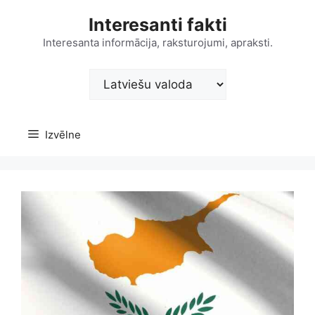
Doties
Interesanti fakti
uz
saturu
Interesanta informācija, raksturojumi, apraksti.
Choose
a
language
Izvēlne