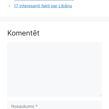
17 interesanti fakti par Libānu
Komentēt
Komentēt
Nosaukums