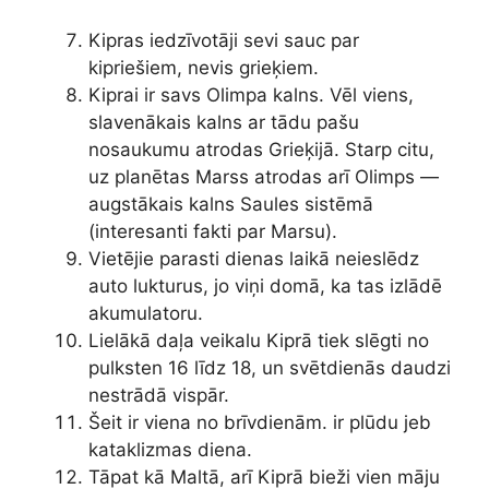
Kipras iedzīvotāji sevi sauc par
kipriešiem, nevis grieķiem.
Kiprai ir savs Olimpa kalns. Vēl viens,
slavenākais kalns ar tādu pašu
nosaukumu atrodas Grieķijā. Starp citu,
uz planētas Marss atrodas arī Olimps —
augstākais kalns Saules sistēmā
(interesanti fakti par Marsu).
Vietējie parasti dienas laikā neieslēdz
auto lukturus, jo viņi domā, ka tas izlādē
akumulatoru.
Lielākā daļa veikalu Kiprā tiek slēgti no
pulksten 16 līdz 18, un svētdienās daudzi
nestrādā vispār.
Šeit ir viena no brīvdienām. ir plūdu jeb
kataklizmas diena.
Tāpat kā Maltā, arī Kiprā bieži vien māju