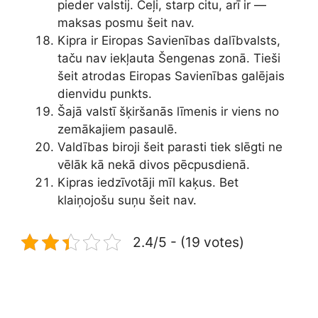
pieder valstij. Ceļi, starp citu, arī ir —
maksas posmu šeit nav.
Kipra ir Eiropas Savienības dalībvalsts,
taču nav iekļauta Šengenas zonā. Tieši
šeit atrodas Eiropas Savienības galējais
dienvidu punkts.
Šajā valstī šķiršanās līmenis ir viens no
zemākajiem pasaulē.
Valdības biroji šeit parasti tiek slēgti ne
vēlāk kā nekā divos pēcpusdienā.
Kipras iedzīvotāji mīl kaķus. Bet
klaiņojošu suņu šeit nav.
2.4/5 - (19 votes)