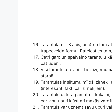
Tarantulam ir 8 acis, un 4 no tām at
trapecveida formu. Pateicoties tam,
Četri garo un spalvaino tarantulu kāj
pat ūdeni.
Visi tarantulu tēviņi. , bez izņēmu
starpā.
Tarantulas ir siltumu mīloši zirnekļ
(interesanti fakti par zirnekļiem).
Tarantulu uztura pamatā ir kukaiņi,
par viņu upuri kļūst arī mazās vardī
Tarantuls var uzņemt savu upuri va