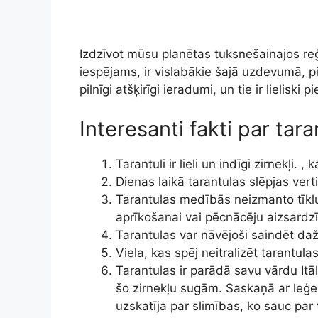
Izdzīvot mūsu planētas tuksnešainajos reģi
iespējams, ir vislabākie šajā uzdevumā, pie
pilnīgi atšķirīgi ieradumi, un tie ir lielisk
Interesanti fakti par tar
Tarantuli ir lieli un indīgi zirnekļi. ,
Dienas laikā tarantulas slēpjas ver
Tarantulas medībās neizmanto tīklu
aprīkošanai vai pēcnācēju aizsardzī
Tarantulas var nāvējoši saindēt dažu
Viela, kas spēj neitralizēt tarantul
Tarantulas ir parādā savu vārdu Itāl
šo zirnekļu sugām. Saskaņā ar leģe
uzskatīja par slimības, ko sauc par 