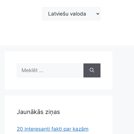
Choose
a
language
Meklēt:
Jaunākās ziņas
20 interesanti fakti par kazām