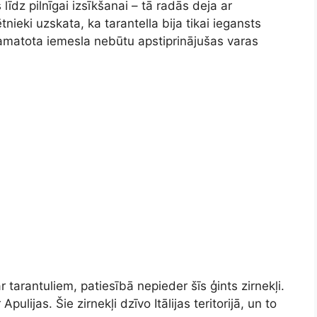
 līdz pilnīgai izsīkšanai – tā radās deja ar
ieki uzskata, ka tarantella bija tikai iegansts
pamatota iemesla nebūtu apstiprinājušas varas
ar tarantuliem, patiesībā nepieder šīs ģints zirnekļi.
ulijas. Šie zirnekļi dzīvo Itālijas teritorijā, un to