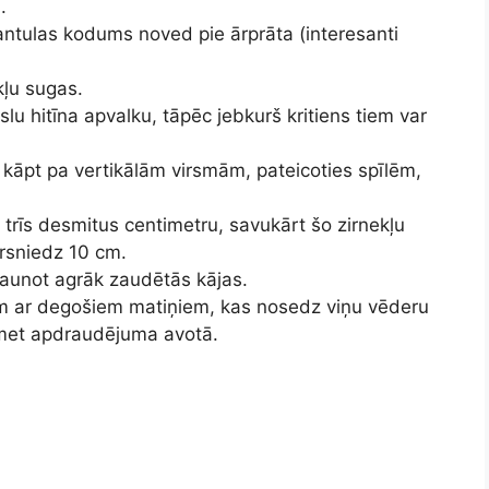
.
arantulas kodums noved pie ārprāta (interesanti
kļu sugas.
auslu hitīna apvalku, tāpēc jebkurš kritiens tiem var
 kāpt pa vertikālām virsmām, pateicoties spīlēm,
 trīs desmitus centimetru, savukārt šo zirnekļu
rsniedz 10 cm.
jaunot agrāk zaudētās kājas.
am ar degošiem matiņiem, kas nosedz viņu vēderu
iemet apdraudējuma avotā.