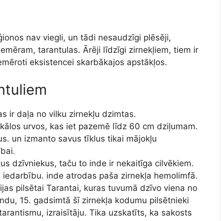
onos nav viegli, un tādi nesaudzīgi plēsēji,
mēram, tarantulas. Ārēji līdzīgi zirnekļiem, tiem ir
i piemēroti eksistencei skarbākajos apstākļos.
antuliem
 kas ir daļa no vilku zirnekļu dzimtas.
tikālos urvos, kas iet pazemē līdz 60 cm dziļumam.
s. un izmanto savus tīklus tikai mājokļu
bai.
s dzīvniekus, taču to inde ir nekaitīga cilvēkiem.
as iedarbību. inde atrodas paša zirnekļa hemolimfā.
ijas pilsētai Tarantai, kuras tuvumā dzīvo viena no
ndu, 15. gadsimtā šī zirnekļa kodumu pilsētnieki
tarantismu, izraisītāju. Tika uzskatīts, ka sakosts