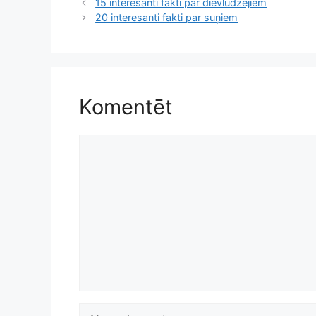
15 interesanti fakti par dievlūdzējiem
20 interesanti fakti par suņiem
Komentēt
Komentēt
Nosaukums