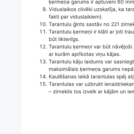
ķermeņa garums ir aptuveni 60 mm
Viduslaikos cilvēki uzskatīja, ka t
fakti par viduslaikiem).
Tarantulu ģints sastāv no 221 zirne
Tarantulu ķermeņi ir klāti ar ļoti tr
būt liktenīgs.
Tarantulu ķermeņi var būt nāvējoši.
ar kurām aprīkotas viņu kājas.
Tarantulu kāju laidums var sasniegt
maksimālais ķermeņa garums nepā
Kaulēšanas laikā tarantulas spēj at
Tarantulas var uzbrukt ienaidniek
– zirneklis tos izvelk ar kājām un 