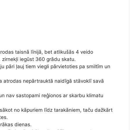
rodas taisnā līnijā, bet atlikušās 4 veido
 zirnekļi iegūst 360 grādu skatu.
u pāri ļauj tiem viegli pārvietoties pa smiltīm un
ma atrodas nepārtrauktā naidīgā stāvoklī savā
i un nav sastopami reģionos ar skarbu klimatu
 sākot no kāpuriem līdz tarakāniem, taču dažkārt
tes.
irākas dienas.