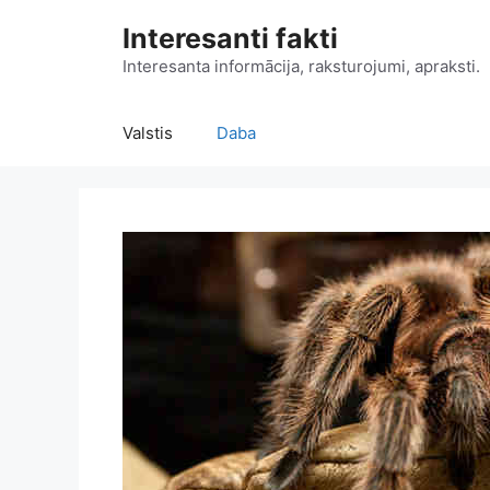
Doties
Interesanti fakti
uz
saturu
Interesanta informācija, raksturojumi, apraksti.
Valstis
Daba