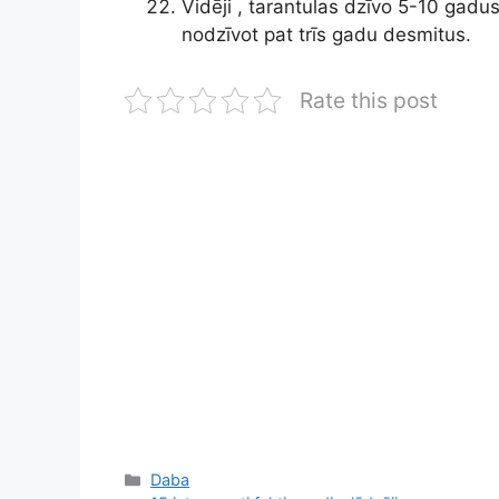
Vidēji , tarantulas dzīvo 5-10 gadus
nodzīvot pat trīs gadu desmitus.
Rate this post
Kategorijas
Daba