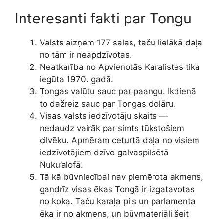
Interesanti fakti par Tongu
Valsts aizņem 177 salas, taču lielākā daļa
no tām ir neapdzīvotas.
Neatkarība no Apvienotās Karalistes tika
iegūta 1970. gadā.
Tongas valūtu sauc par paangu. Ikdienā
to dažreiz sauc par Tongas dolāru.
Visas valsts iedzīvotāju skaits —
nedaudz vairāk par simts tūkstošiem
cilvēku. Apmēram ceturtā daļa no visiem
iedzīvotājiem dzīvo galvaspilsētā
Nuku’alofā.
Tā kā būvniecībai nav piemērota akmens,
gandrīz visas ēkas Tongā ir izgatavotas
no koka. Taču karaļa pils un parlamenta
ēka ir no akmens, un būvmateriāli šeit