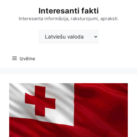
Doties
Interesanti fakti
uz
saturu
Interesanta informācija, raksturojumi, apraksti.
Choose
a
language
Izvēlne