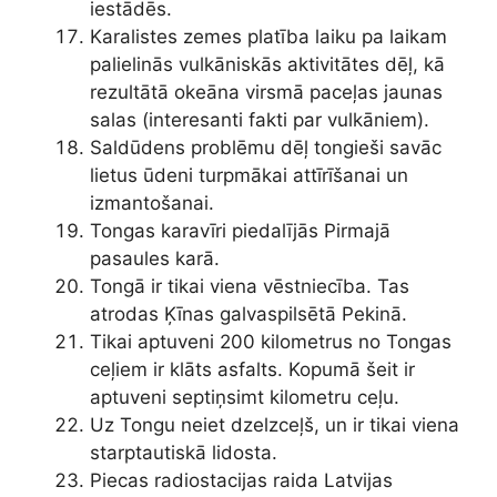
iestādēs.
Karalistes zemes platība laiku pa laikam
palielinās vulkāniskās aktivitātes dēļ, kā
rezultātā okeāna virsmā paceļas jaunas
salas (interesanti fakti par vulkāniem).
Saldūdens problēmu dēļ tongieši savāc
lietus ūdeni turpmākai attīrīšanai un
izmantošanai.
Tongas karavīri piedalījās Pirmajā
pasaules karā.
Tongā ir tikai viena vēstniecība. Tas
atrodas Ķīnas galvaspilsētā Pekinā.
Tikai aptuveni 200 kilometrus no Tongas
ceļiem ir klāts asfalts. Kopumā šeit ir
aptuveni septiņsimt kilometru ceļu.
Uz Tongu neiet dzelzceļš, un ir tikai viena
starptautiskā lidosta.
Piecas radiostacijas raida Latvijas