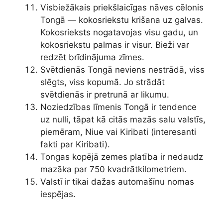
Visbiežākais priekšlaicīgas nāves cēlonis
Tongā — kokosriekstu krišana uz galvas.
Kokosrieksts nogatavojas visu gadu, un
kokosriekstu palmas ir visur. Bieži var
redzēt brīdinājuma zīmes.
Svētdienās Tongā neviens nestrādā, viss
slēgts, viss kopumā. Jo strādāt
svētdienās ir pretrunā ar likumu.
Noziedzības līmenis Tongā ir tendence
uz nulli, tāpat kā citās mazās salu valstīs,
piemēram, Niue vai Kiribati (interesanti
fakti par Kiribati).
Tongas kopējā zemes platība ir nedaudz
mazāka par 750 kvadrātkilometriem.
Valstī ir tikai dažas automašīnu nomas
iespējas.