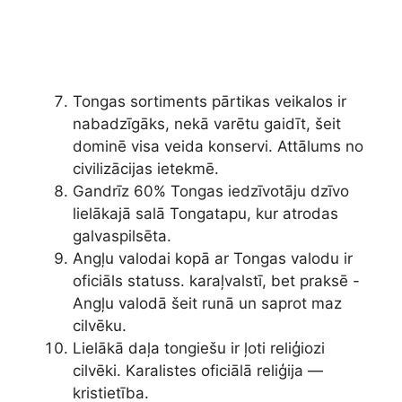
Tongas sortiments pārtikas veikalos ir
nabadzīgāks, nekā varētu gaidīt, šeit
dominē visa veida konservi. Attālums no
civilizācijas ietekmē.
Gandrīz 60% Tongas iedzīvotāju dzīvo
lielākajā salā Tongatapu, kur atrodas
galvaspilsēta.
Angļu valodai kopā ar Tongas valodu ir
oficiāls statuss. karaļvalstī, bet praksē -
Angļu valodā šeit runā un saprot maz
cilvēku.
Lielākā daļa tongiešu ir ļoti reliģiozi
cilvēki. Karalistes oficiālā reliģija —
kristietība.