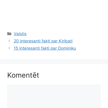
Kategorijas
Valstis
20 interesanti fakti par Kiribati
15 interesanti fakti par Dominiku
Komentēt
Komentēt