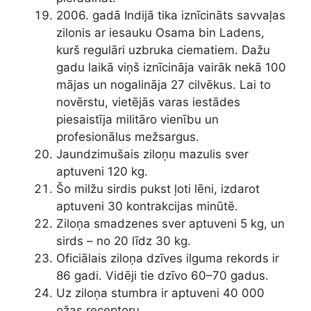
2006. gadā Indijā tika iznīcināts savvaļas
zilonis ar iesauku Osama bin Ladens,
kurš regulāri uzbruka ciematiem. Dažu
gadu laikā viņš iznīcināja vairāk nekā 100
mājas un nogalināja 27 cilvēkus. Lai to
novērstu, vietējās varas iestādes
piesaistīja militāro vienību un
profesionālus mežsargus.
Jaundzimušais ziloņu mazulis sver
aptuveni 120 kg.
Šo milžu sirdis pukst ļoti lēni, izdarot
aptuveni 30 kontrakcijas minūtē.
Ziloņa smadzenes sver aptuveni 5 kg, un
sirds – no 20 līdz 30 kg.
Oficiālais ziloņa dzīves ilguma rekords ir
86 gadi. Vidēji tie dzīvo 60–70 gadus.
Uz ziloņa stumbra ir aptuveni 40 000
ožas receptoru.