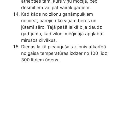
atriebties tam, kurš viņu mocīja, pēc
desmitiem vai pat vairāk gadiem.
Kad kāds no ziloņu ganāmpulkiem
nomirst, pārējie rīko viņam bēres un
jūtami sēro. Tajā pašā laikā bija daudz
gadījumu, kad ziloņi mēģināja apglabāt
mirušos cilvēkus.
Dienas laikā pieaugušais zilonis atkarībā
no gaisa temperatūras izdzer no 100 līdz
300 litriem ūdens.