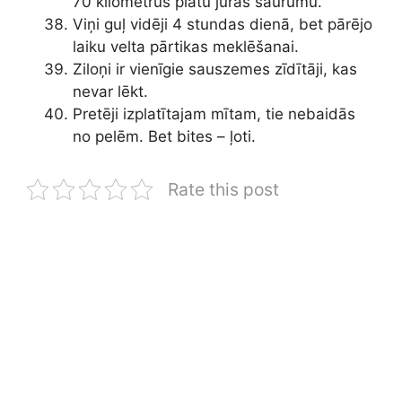
70 kilometrus platu jūras šaurumu.
Viņi guļ vidēji 4 stundas dienā, bet pārējo
laiku velta pārtikas meklēšanai.
Ziloņi ir vienīgie sauszemes zīdītāji, kas
nevar lēkt.
Pretēji izplatītajam mītam, tie nebaidās
no pelēm. Bet bites – ļoti.
Rate this post