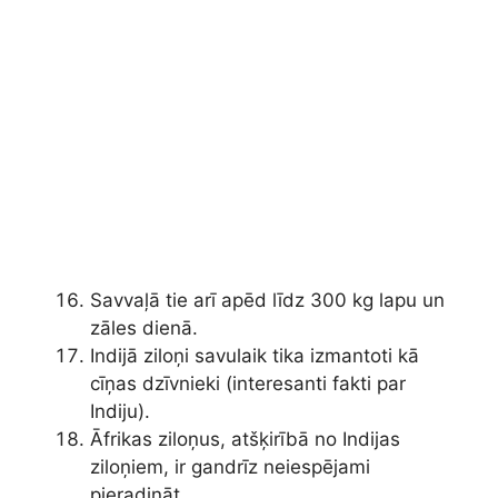
Savvaļā tie arī apēd līdz 300 kg lapu un
zāles dienā.
Indijā ziloņi savulaik tika izmantoti kā
cīņas dzīvnieki (interesanti fakti par
Indiju).
Āfrikas ziloņus, atšķirībā no Indijas
ziloņiem, ir gandrīz neiespējami
pieradināt.