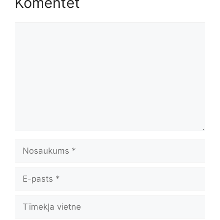
Komentēt
Komentēt
Nosaukums
E-
pasts
Tīmekļa
vietne