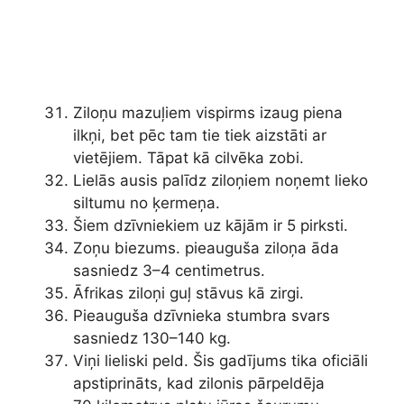
Ziloņu mazuļiem vispirms izaug piena
ilkņi, bet pēc tam tie tiek aizstāti ar
vietējiem. Tāpat kā cilvēka zobi.
Lielās ausis palīdz ziloņiem noņemt lieko
siltumu no ķermeņa.
Šiem dzīvniekiem uz kājām ir 5 pirksti.
Zoņu biezums. pieauguša ziloņa āda
sasniedz 3–4 centimetrus.
Āfrikas ziloņi guļ stāvus kā zirgi.
Pieauguša dzīvnieka stumbra svars
sasniedz 130–140 kg.
Viņi lieliski peld. Šis gadījums tika oficiāli
apstiprināts, kad zilonis pārpeldēja