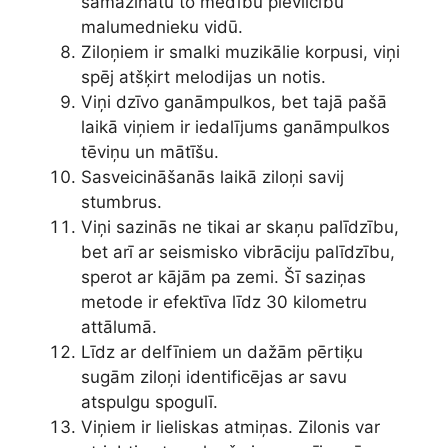
samazinātu to medību pievilcību
malumednieku vidū.
Ziloņiem ir smalki muzikālie korpusi, viņi
spēj atšķirt melodijas un notis.
Viņi dzīvo ganāmpulkos, bet tajā pašā
laikā viņiem ir iedalījums ganāmpulkos
tēviņu un mātīšu.
Sasveicināšanās laikā ziloņi savij
stumbrus.
Viņi sazinās ne tikai ar skaņu palīdzību,
bet arī ar seismisko vibrāciju palīdzību,
sperot ar kājām pa zemi. Šī saziņas
metode ir efektīva līdz 30 kilometru
attālumā.
Līdz ar delfīniem un dažām pērtiķu
sugām ziloņi identificējas ar savu
atspulgu spogulī.
Viņiem ir lieliskas atmiņas. Zilonis var