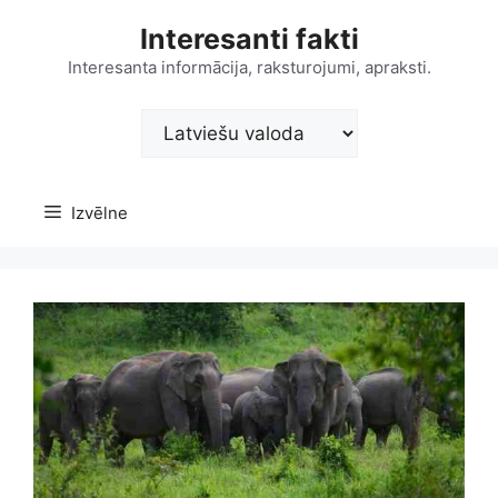
Doties
Interesanti fakti
uz
saturu
Interesanta informācija, raksturojumi, apraksti.
Choose
a
language
Izvēlne