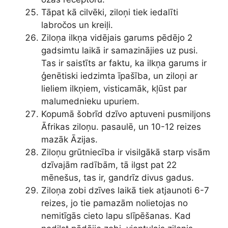
Tāpat kā cilvēki, ziloņi tiek iedalīti
labročos un kreiļi.
Ziloņa ilkņa vidējais garums pēdējo 2
gadsimtu laikā ir samazinājies uz pusi.
Tas ir saistīts ar faktu, ka ilkņa garums ir
ģenētiski iedzimta īpašība, un ziloņi ar
lieliem ilkņiem, visticamāk, kļūst par
malumednieku upuriem.
Kopumā šobrīd dzīvo aptuveni pusmiljons
Āfrikas ziloņu. pasaulē, un 10-12 reizes
mazāk Āzijas.
Ziloņu grūtniecība ir visilgākā starp visām
dzīvajām radībām, tā ilgst pat 22
mēnešus, tas ir, gandrīz divus gadus.
Ziloņa zobi dzīves laikā tiek atjaunoti 6-7
reizes, jo tie pamazām nolietojas no
nemitīgās cieto lapu slīpēšanas. Kad