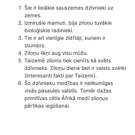
Šie ir lielākie sauszemes dzīvnieki uz
zemes.
Izmirušie mamuti. bija ziloņu tuvākie
bioloģiskie radinieki.
Tie ir arī vienīgie zīdītāji, kuriem ir
stumbrs.
Ziloņu ilkņi aug visu mūžu.
Taizemē zilonis tiek cienīts kā svēts
dzīvnieks. Ziloņu diena šeit ir valsts svētki
(interesanti fakti par Taizemi).
Šo dzīvnieku medības ir nelikumīgas
visās pasaules valstīs. Tomēr dažas
primitīvas ciltis Āfrikā medī ziloņus
pārtikas iegūšanai.