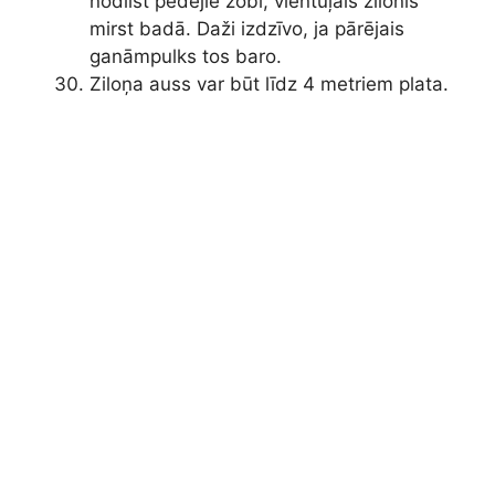
nodilst pēdējie zobi, vientuļais zilonis
mirst badā. Daži izdzīvo, ja pārējais
ganāmpulks tos baro.
Ziloņa auss var būt līdz 4 metriem plata.