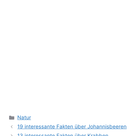
Kategorien
Natur
19 interessante Fakten über Johannisbeeren
13 interessante Fakten über Krabben