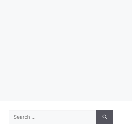
Search
for: