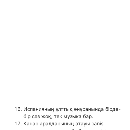
Испанияның ұлттық әнұранында бірде-
бір сөз жоқ, тек музыка бар.
Канар аралдарының атауы canis