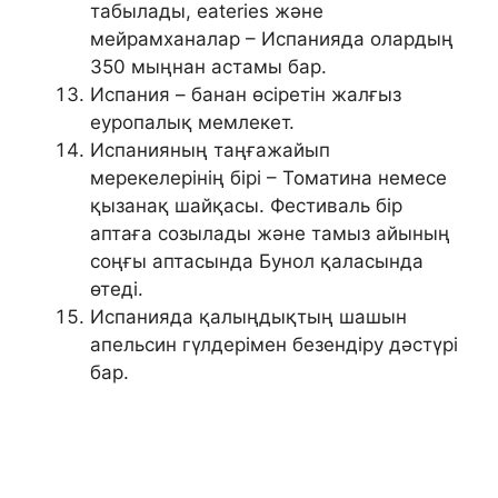
табылады, eateries және
мейрамханалар – Испанияда олардың
350 мыңнан астамы бар.
Испания – банан өсіретін жалғыз
еуропалық мемлекет.
Испанияның таңғажайып
мерекелерінің бірі – Томатина немесе
қызанақ шайқасы. Фестиваль бір
аптаға созылады және тамыз айының
соңғы аптасында Бунол қаласында
өтеді.
Испанияда қалыңдықтың шашын
апельсин гүлдерімен безендіру дәстүрі
бар.