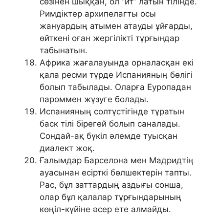
сөзінен шыққан, ол “ит” латын тілінде.
Римдіктер архипелагты осы
жануардың атымен атауды ұйғарды,
өйткені оған жергілікті тұрғындар
табынатын.
Африка жағалауында орналасқан екі
қала ресми түрде Испанияның бөлігі
болып табылады. Оларға Еуропадан
пароммен жүзуге болады.
Испанияның солтүстігінде тұратын
баск тілі бірегей болып саналады.
Сондай-ақ бүкіл әлемде туысқан
диалект жоқ.
Ғалымдар Барселона мен Мадридтің
ауасынан есірткі бөлшектерін тапты.
Рас, бұл заттардың аздығы сонша,
олар бұл қалалар тұрғындарының
көңіл-күйіне әсер ете алмайды.