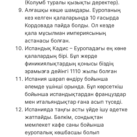
(Колумб туралы қызықты деректер).
Алғашқы көше шамдары. Еуропаның
кез келген қалаларында 10 ғасырда
Кордовада пайда болды. Ол кезде
қала мұсылман империясының
астанасы болған.
Испандық Кадис – Еуропадағы ең көне
қалалардың бірі. Бұл жерде
финикиялықтардың қонысы біздің
эрамызға дейінгі 1110 жылы болған
Испания шарап өндіру бойынша
әлемде үшінші орында. Бұл көрсеткіш
бойынша испандықтардан француздар
мен итальяндықтар ғана асып түседі.
Испанияда таңғы асты үйде ішу әдетке
жатпайды. Бәлкім, сондықтан
мемлекет кафе саны бойынша
еуропалық көшбасшы болып