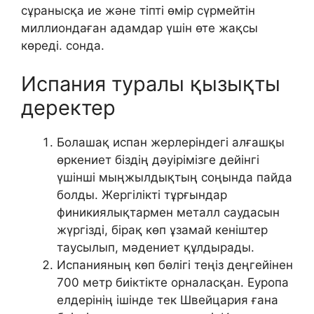
сұранысқа ие және тіпті өмір сүрмейтін
миллиондаған адамдар үшін өте жақсы
көреді. сонда.
Испания туралы қызықты
деректер
Болашақ испан жерлеріндегі алғашқы
өркениет біздің дәуірімізге дейінгі
үшінші мыңжылдықтың соңында пайда
болды. Жергілікті тұрғындар
финикиялықтармен металл саудасын
жүргізді, бірақ көп ұзамай кеніштер
таусылып, мәдениет құлдырады.
Испанияның көп бөлігі теңіз деңгейінен
700 метр биіктікте орналасқан. Еуропа
елдерінің ішінде тек Швейцария ғана