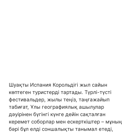
Шуақты Испания Корольдігі жыл сайын
көптеген туристерді тартады. Түрлі-түсті
фестивальдер, жылы теңіз, таңғажайып
табиғат, Ұлы географиялық ашылулар
дәуірінен бүгінгі күнге дейін сақталған
керемет соборлар мен ескерткіштер – мұның
бәрі бұл елді соншалықты танымал етеді,