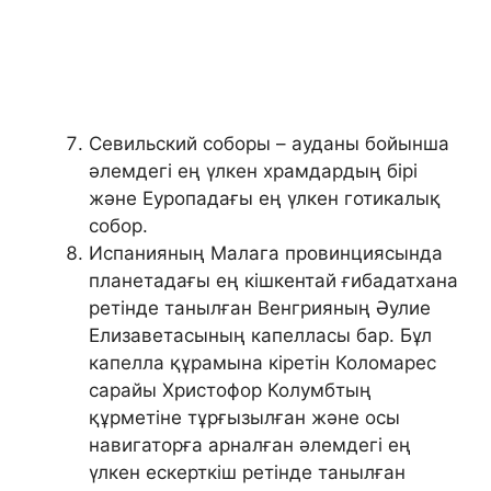
Севильский соборы – ауданы бойынша
әлемдегі ең үлкен храмдардың бірі
және Еуропадағы ең үлкен готикалық
собор.
Испанияның Малага провинциясында
планетадағы ең кішкентай ғибадатхана
ретінде танылған Венгрияның Әулие
Елизаветасының капелласы бар. Бұл
капелла құрамына кіретін Коломарес
сарайы Христофор Колумбтың
құрметіне тұрғызылған және осы
навигаторға арналған әлемдегі ең
үлкен ескерткіш ретінде танылған