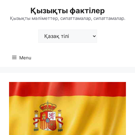
Skip
Қызықты фактілер
to
content
Қызықты мәліметтер, сипаттамалар, сипаттамалар.
Choose
a
language
Menu