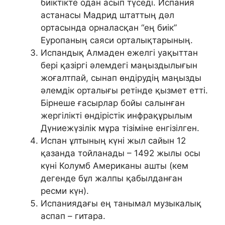
биіктікте одан асып түседі. Испания
астанасы Мадрид штаттың дәл
ортасында орналасқан “ең биік”
Еуропаның саяси орталықтарының.
Испандық Алмаден ежелгі уақыттан
бері қазіргі әлемдегі маңыздылығын
жоғалтпай, сынап өндірудің маңызды
әлемдік орталығы ретінде қызмет етті.
Бірнеше ғасырлар бойы салынған
жергілікті өндірістік инфрақұрылым
Дүниежүзілік мұра тізіміне енгізілген.
Испан ұлтының күні жыл сайын 12
қазанда тойланады – 1492 жылы осы
күні Колумб Американы ашты (кем
дегенде бұл жалпы қабылданған
ресми күн).
Испаниядағы ең танымал музыкалық
аспап – гитара.