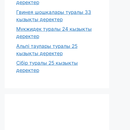
деректер
Гвинея шошқалары туралы 33
қызықты деректер
Мүкжидек туралы 24 қызықты
деректер
Альпі таулары туралы 25
қызықты деректер
Сібір туралы 25 қызықты
деректер