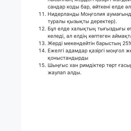
сандар коды бар, өйткені елде әл
Нидерланды Моңғолия аумағында
туралы қызықты деректер).
Бұл елде халықтың тығыздығы ө
келеді, ал елдің көптеген аймақ
Жерді мекендейтін барыстың 25
Ежелгі адамдар қазіргі моңғол ж
қоныстандырды
Шыңғыс хан римдіктер төрт ғасы
жаулап алды.