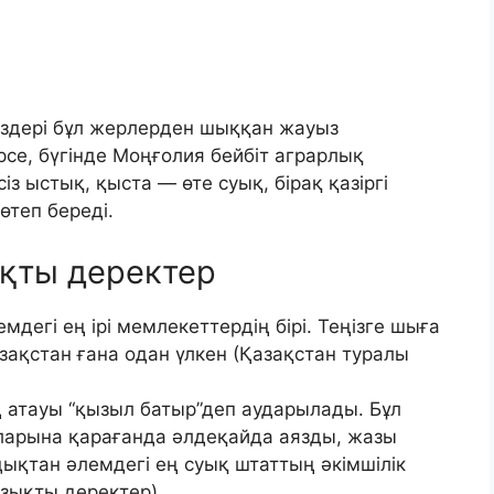
ездері бұл жерлерден шыққан жауыз
рсе, бүгінде Моңғолия бейбіт аграрлық
з ыстық, қыста — өте суық, бірақ қазіргі
теп береді.
қты деректер
емдегі ең ірі мемлекеттердің бірі. Теңізге шыға
зақстан ғана одан үлкен (Қазақстан туралы
 атауы “қызыл батыр”деп аударылады. Бұл
ларына қарағанда әлдеқайда аязды, жазы
ықтан әлемдегі ең суық штаттың әкімшілік
зықты деректер).