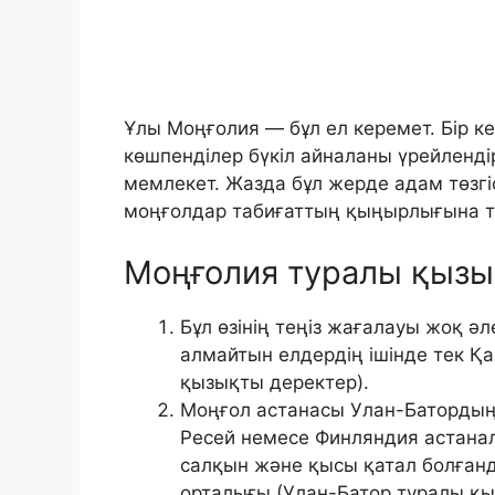
Ұлы Моңғолия — бұл ел керемет. Бір к
көшпенділер бүкіл айналаны үрейленді
мемлекет. Жазда бұл жерде адам төзгісі
моңғолдар табиғаттың қыңырлығына тө
Моңғолия туралы қызы
Бұл өзінің теңіз жағалауы жоқ әл
алмайтын елдердің ішінде тек Қа
қызықты деректер).
Моңғол астанасы Улан-Батордың
Ресей немесе Финляндия астана
салқын және қысы қатал болғанд
орталығы (Улан-Батор туралы қы