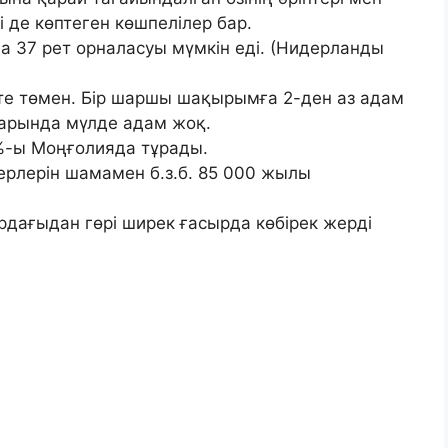
і де көптеген көшпелілер бар.
 37 рет орналасуы мүмкін еді. (Нидерланды
те төмен. Бір шаршы шақырымға 2-ден аз адам
тарында мүлде адам жоқ.
%-ы Моңғолияда тұрады.
ерлерін шамамен б.з.б. 85 000 жылы
рдағыдан гөрі ширек ғасырда көбірек жерді