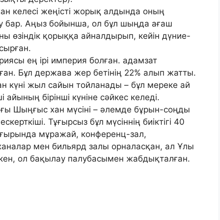
ан келесі жеңісті жорық алдында оның
ау бар. Аңыз бойынша, ол бұл шыңда ағаш
оны өзіндік қорыққа айналдырып, кейін дүние-
сырған.
иясы ең ірі империя болған. адамзат
ған. Бұл держава жер бетінің 22% алып жатты.
 күні жыл сайын тойланады – бұл мереке ай
і айының бірінші күніне сәйкес келеді.
ы Шыңғыс хан мүсіні – әлемде бұрын-соңды
скерткіші. Тұғырсыз бұл мүсіннің биіктігі 40
тұғырында мұражай, конференц-зал,
аналар мен бильярд залы орналасқан, ал Ұлы
кен, ол бақылау палубасымен жабдықталған.