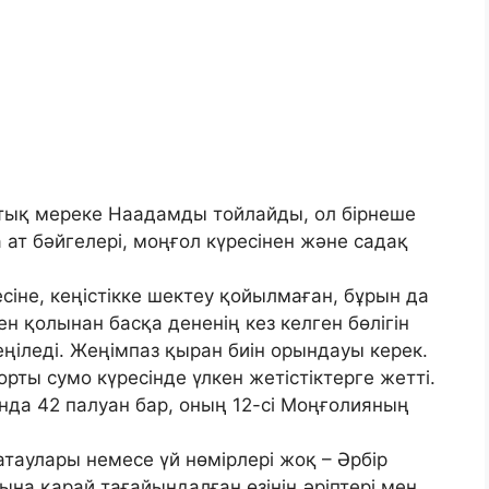
тық мереке Наадамды тойлайды, ол бірнеше
ат бәйгелері, моңғол күресінен және садақ
іне, кеңістікке шектеу қойылмаған, бұрын да
н қолынан басқа дененің кез келген бөлігін
еңіледі. Жеңімпаз қыран биін орындауы керек.
ты сумо күресінде үлкен жетістіктерге жетті.
нда 42 палуан бар, оның 12-сі Моңғолияның
таулары немесе үй нөмірлері жоқ – Әрбір
ына қарай тағайындалған өзінің әріптері мен