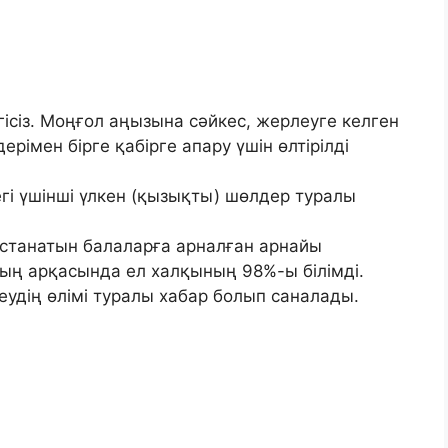
ісіз. Моңғол аңызына сәйкес, жерлеуге келген
рімен бірге қабірге апару үшін өлтірілді
і үшінші үлкен (қызықты) шөлдер туралы
ұстанатын балаларға арналған арнайы
ың арқасында ел халқының 98%-ы білімді.
удің өлімі туралы хабар болып саналады.