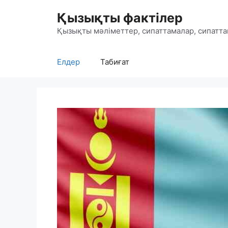
Skip
Қызықты фактілер
to
content
Қызықты мәліметтер, сипаттамалар, сипатта
Елдер
Табиғат