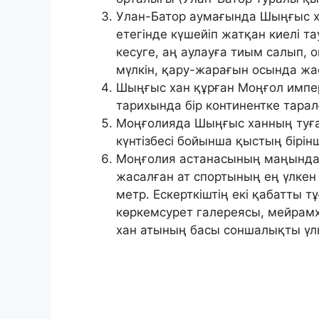
Улан-Батор аумағында Шыңғыс х
етегінде күшейіп жатқан киелі т
кесуге, аң аулауға тиым салып, 
мүлкін, қару-жарағын осында жа
Шыңғыс хан құрған Моңғол импер
тарихында бір континентке тарал
Моңғолияда Шыңғыс ханның туған
күнтізбесі бойынша қыстың бірінш
Моңғолия астанасының маңындағ
жасалған ат спортының ең үлкен е
метр. Ескерткіштің екі қабатты 
көркемсурет галереясы, мейрамх
хан атының басы соншалықты үл