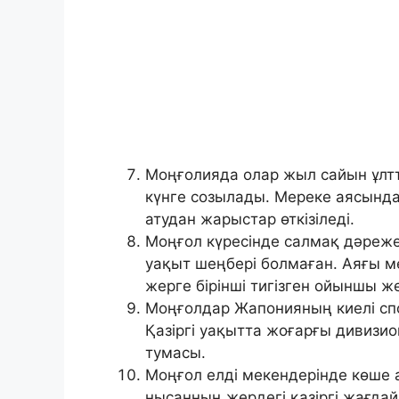
Моңғолияда олар жыл сайын ұлт
күнге созылады. Мереке аясында 
атудан жарыстар өткізіледі.
Моңғол күресінде салмақ дәрежес
уақыт шеңбері болмаған. Аяғы ме
жерге бірінші тигізген ойыншы ж
Моңғолдар Жапонияның киелі спор
Қазіргі уақытта жоғарғы дивизио
тумасы.
Моңғол елді мекендерінде көше а
нысанның жердегі қазіргі жағдай