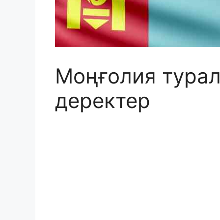
Моңғолия тура
деректер