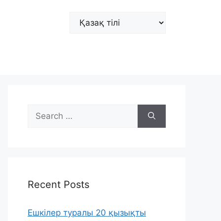
Choose
a
language
Search
for:
Recent Posts
Ешкілер туралы 20 қызықты