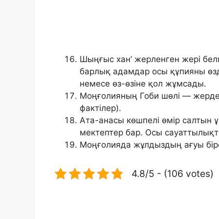
Шыңғыс хан’ жерленген жері белг
барлық адамдар осы құпияны өзде
немесе өз-өзіне қол жұмсады.
Моңғолияның Гоби шөлі — жердег
фактілер).
Ата-анасы көшпелі өмір салтын 
мектептер бар. Осы сауаттылықт
Моңғолияда жұлдыздың ағуы біре
4.8/5 - (106 votes)