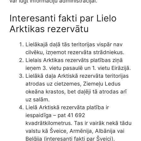
var lūgt informāciju administrācijai.
Interesanti fakti par Lielo
Arktikas rezervātu
Lielākajā daļā tās teritorijas vispār nav
cilvēku, izņemot rezervāta strādniekus.
Lielais Arktikas rezervāts platības ziņā
ieņem 3. vietu pasaulē un 1. vietu Eirāzijā.
Lielākā daļa Arktiskā rezervāta teritorijas
atrodas uz cietzemes, Ziemeļu Ledus
okeāna krastos, bet daļēji tā atrodas arī
uz salām.
Lielā Arktiskā rezervāta platība ir
iespaidīga – pat 41 692
kvadrātkilometrus. Tas ir vairāk nekā tādu
valstu kā Šveice, Armēnija, Albānija vai
Beļģija (interesanti fakti par Šveici).