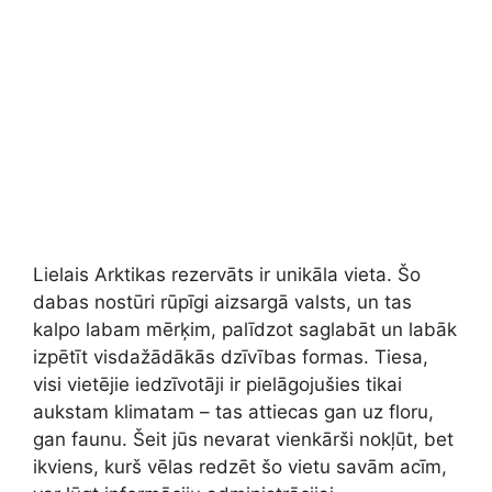
Lielais Arktikas rezervāts ir unikāla vieta. Šo
dabas nostūri rūpīgi aizsargā valsts, un tas
kalpo labam mērķim, palīdzot saglabāt un labāk
izpētīt visdažādākās dzīvības formas. Tiesa,
visi vietējie iedzīvotāji ir pielāgojušies tikai
aukstam klimatam – tas attiecas gan uz floru,
gan faunu. Šeit jūs nevarat vienkārši nokļūt, bet
ikviens, kurš vēlas redzēt šo vietu savām acīm,