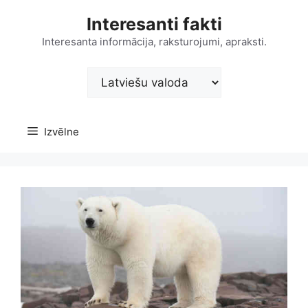
Doties
Interesanti fakti
uz
saturu
Interesanta informācija, raksturojumi, apraksti.
Choose
a
language
Izvēlne