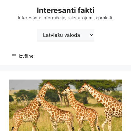
Doties
Interesanti fakti
uz
saturu
Interesanta informācija, raksturojumi, apraksti.
Choose
a
language
Izvēlne