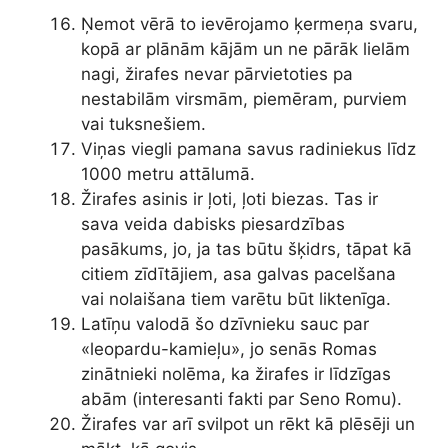
Ņemot vērā to ievērojamo ķermeņa svaru,
kopā ar plānām kājām un ne pārāk lielām
nagi, žirafes nevar pārvietoties pa
nestabilām virsmām, piemēram, purviem
vai tuksnešiem.
Viņas viegli pamana savus radiniekus līdz
1000 metru attālumā.
Žirafes asinis ir ļoti, ļoti biezas. Tas ir
sava veida dabisks piesardzības
pasākums, jo, ja tas būtu šķidrs, tāpat kā
citiem zīdītājiem, asa galvas pacelšana
vai nolaišana tiem varētu būt liktenīga.
Latīņu valodā šo dzīvnieku sauc par
«leopardu-kamieļu», jo senās Romas
zinātnieki nolēma, ka žirafes ir līdzīgas
abām (interesanti fakti par Seno Romu).
Žirafes var arī svilpot un rēkt kā plēsēji un