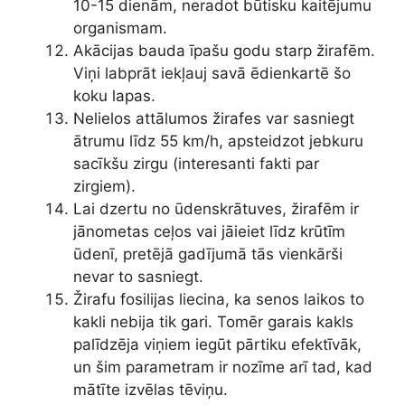
10-15 dienām, neradot būtisku kaitējumu
organismam.
Akācijas bauda īpašu godu starp žirafēm.
Viņi labprāt iekļauj savā ēdienkartē šo
koku lapas.
Nelielos attālumos žirafes var sasniegt
ātrumu līdz 55 km/h, apsteidzot jebkuru
sacīkšu zirgu (interesanti fakti par
zirgiem).
Lai dzertu no ūdenskrātuves, žirafēm ir
jānometas ceļos vai jāieiet līdz krūtīm
ūdenī, pretējā gadījumā tās vienkārši
nevar to sasniegt.
Žirafu fosilijas liecina, ka senos laikos to
kakli nebija tik gari. Tomēr garais kakls
palīdzēja viņiem iegūt pārtiku efektīvāk,
un šim parametram ir nozīme arī tad, kad
mātīte izvēlas tēviņu.