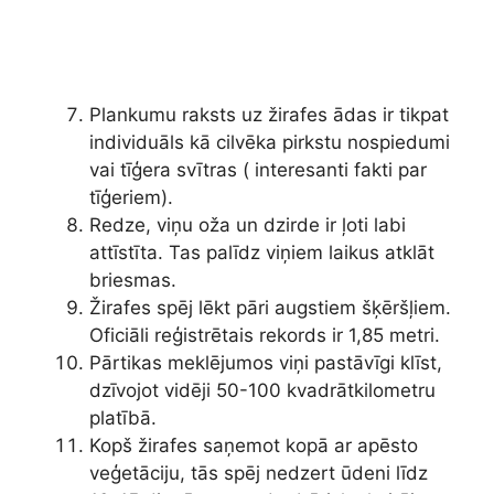
Plankumu raksts uz žirafes ādas ir tikpat
individuāls kā cilvēka pirkstu nospiedumi
vai tīģera svītras ( interesanti fakti par
tīģeriem).
Redze, viņu oža un dzirde ir ļoti labi
attīstīta. Tas palīdz viņiem laikus atklāt
briesmas.
Žirafes spēj lēkt pāri augstiem šķēršļiem.
Oficiāli reģistrētais rekords ir 1,85 metri.
Pārtikas meklējumos viņi pastāvīgi klīst,
dzīvojot vidēji ​50-100 kvadrātkilometru
platībā.
Kopš žirafes saņemot kopā ar apēsto
veģetāciju, tās spēj nedzert ūdeni līdz