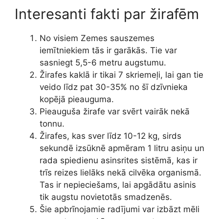
Interesanti fakti par žirafēm
No visiem Zemes sauszemes
iemītniekiem tās ir garākās. Tie var
sasniegt 5,5-6 metru augstumu.
Žirafes kaklā ir tikai 7 skriemeļi, lai gan tie
veido līdz pat 30-35% no šī dzīvnieka
kopējā pieauguma.
Pieauguša žirafe var svērt vairāk nekā
tonnu.
Žirafes, kas sver līdz 10-12 kg, sirds
sekundē izsūknē apmēram 1 litru asiņu un
rada spiedienu asinsrites sistēmā, kas ir
trīs reizes lielāks nekā cilvēka organismā.
Tas ir nepieciešams, lai apgādātu asinis
tik augstu novietotās smadzenēs.
Šie apbrīnojamie radījumi var izbāzt mēli