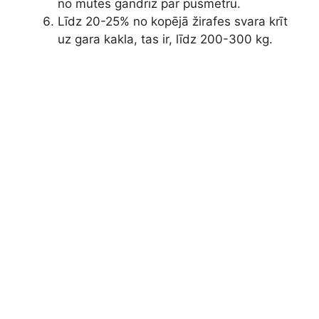
no mutes gandrīz par pusmetru.
Līdz 20-25% no kopējā žirafes svara krīt
uz gara kakla, tas ir, līdz 200-300 kg.