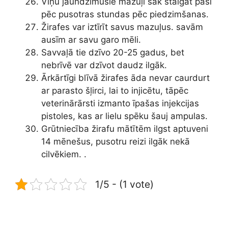
Viņu jaundzimušie mazuļi sāk staigāt paši
pēc pusotras stundas pēc piedzimšanas.
Žirafes var iztīrīt savus mazuļus. savām
ausīm ar savu garo mēli.
Savvaļā tie dzīvo 20-25 gadus, bet
nebrīvē var dzīvot daudz ilgāk.
Ārkārtīgi blīvā žirafes āda nevar caurdurt
ar parasto šļirci, lai to injicētu, tāpēc
veterinārārsti izmanto īpašas injekcijas
pistoles, kas ar lielu spēku šauj ampulas.
Grūtniecība žirafu mātītēm ilgst aptuveni
14 mēnešus, pusotru reizi ilgāk nekā
cilvēkiem. .
1/5 - (1 vote)