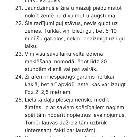
mākt. kā govis.
Jaundzimušie žirafu mazuļi piedzimstot
nokrīt zemē no divu metru augstuma.
Šie radījumi guļ stāvus, nevis guļot uz
zemes. Turklāt viņi bieži guļ, bet 5-10
minūšu gabalos, nekad neaizmigt uz ilgu
laiku.
Viņi visu savu laiku velta ēdiena
meklēšanai nomodā, ēdot līdz 20
stundām dienā vai pat vairāk.
Žirafēm ir iespaidīgs garums ne tikai
kaklā, bet arī apvidū. aste, kas var izaugt
līdz 2–2,5 metriem.
Lielākā daļa plēsēju neriskē medīt
žirafes, jo ar saviem spēcīgajiem nagiem
spēj tām nodarīt nopietnus ievainojumus.
Tomēr lauvas dažreiz tām uzbrūk
(interesanti fakti par lauvām).