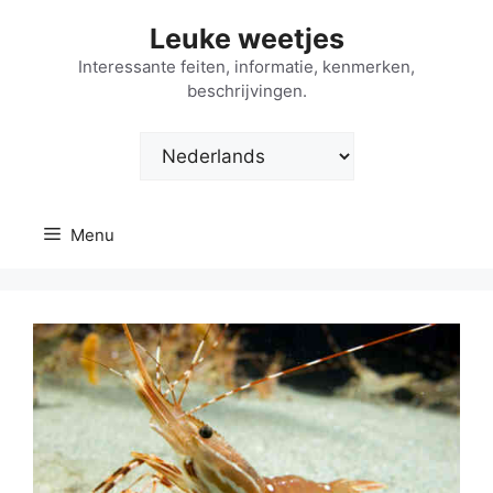
Ga
Leuke weetjes
naar
de
Interessante feiten, informatie, kenmerken,
beschrijvingen.
inhoud
Kies
een
taal
Menu